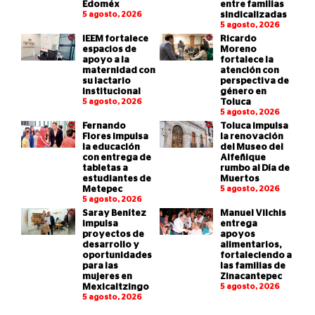
Edoméx
entre familias
5 agosto, 2026
sindicalizadas
5 agosto, 2026
IEEM fortalece
Ricardo
espacios de
Moreno
apoyo a la
fortalece la
maternidad con
atención con
su lactario
perspectiva de
institucional
género en
5 agosto, 2026
Toluca
5 agosto, 2026
Fernando
Toluca impulsa
Flores impulsa
la renovación
la educación
del Museo del
con entrega de
Alfeñique
tabletas a
rumbo al Día de
estudiantes de
Muertos
Metepec
5 agosto, 2026
5 agosto, 2026
Saray Benítez
Manuel Vilchis
impulsa
entrega
proyectos de
apoyos
desarrollo y
alimentarios,
oportunidades
fortaleciendo a
para las
las familias de
mujeres en
Zinacantepec
Mexicaltzingo
5 agosto, 2026
5 agosto, 2026