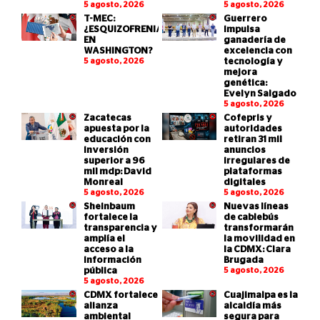
5 agosto, 2026
5 agosto, 2026
T-MEC:
Guerrero
¿ESQUIZOFRENIA
impulsa
EN
ganadería de
WASHINGTON?
excelencia con
5 agosto, 2026
tecnología y
mejora
genética:
Evelyn Salgado
5 agosto, 2026
Zacatecas
Cofepris y
apuesta por la
autoridades
educación con
retiran 31 mil
inversión
anuncios
superior a 96
irregulares de
mil mdp: David
plataformas
Monreal
digitales
5 agosto, 2026
5 agosto, 2026
Sheinbaum
Nuevas líneas
fortalece la
de cablebús
transparencia y
transformarán
amplía el
la movilidad en
acceso a la
la CDMX: Clara
información
Brugada
pública
5 agosto, 2026
5 agosto, 2026
CDMX fortalece
Cuajimalpa es la
alianza
alcaldía más
ambiental
segura para