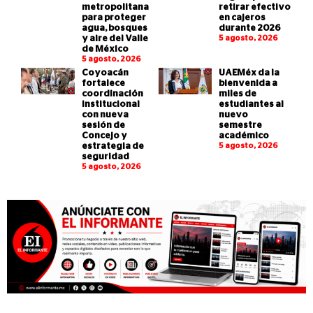
metropolitana
retirar efectivo
para proteger
en cajeros
agua, bosques
durante 2026
y aire del Valle
5 agosto, 2026
de México
5 agosto, 2026
Coyoacán
UAEMéx da la
fortalece
bienvenida a
coordinación
miles de
institucional
estudiantes al
con nueva
nuevo
sesión de
semestre
Concejo y
académico
estrategia de
5 agosto, 2026
seguridad
5 agosto, 2026