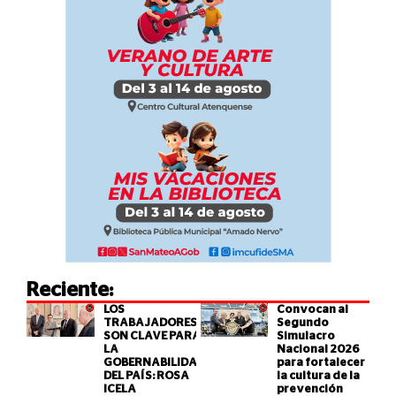
Reciente:
LOS
Convocan al
TRABAJADORES
Segundo
SON CLAVE PARA
Simulacro
LA
Nacional 2026
GOBERNABILIDAD
para fortalecer
DEL PAÍS: ROSA
la cultura de la
ICELA
prevención