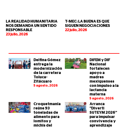
LA REALIDAD HUMANITARIA
T-MEC: LA BUENA ES QUE
NOS DEMANDA UN SENTIDO
SIGUEN NEGOCIACIONES
RESPONSABLE
22 julio, 2026
23 julio, 2026
Delfina Gómez
DIFEM y DIF
entrega la
Nacional
modernización
fortalecen
de la carretera
apoyo a
Toluca-
madres
Zitácuaro
mexiquenses
5 agosto, 2026
con impulso a la
lactancia
materna
5 agosto, 2026
Croquetmanía
Arranca
reúne 93
“Diverti
toneladas de
SUTEYM 2026”
alimento para
para impulsar
lomitos y
convivencia y
michis del
aprendizaje