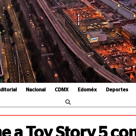
ditorial
Nacional
CDMX
Edoméx
Deportes
e a Toy Story 5 co