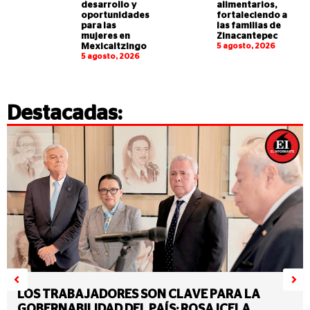
desarrollo y
alimentarios,
oportunidades
fortaleciendo a
para las
las familias de
mujeres en
Zinacantepec
Mexicaltzingo
5 agosto, 2026
5 agosto, 2026
Destacadas:
LOS TRABAJADORES SON CLAVE PARA LA
GOBERNABILIDAD DEL PAÍS: ROSA ICELA