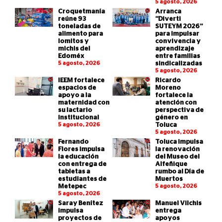
5 agosto, 2026
Croquetmanía
Arranca
reúne 93
“Diverti
toneladas de
SUTEYM 2026”
alimento para
para impulsar
lomitos y
convivencia y
michis del
aprendizaje
Edoméx
entre familias
5 agosto, 2026
sindicalizadas
5 agosto, 2026
IEEM fortalece
Ricardo
espacios de
Moreno
apoyo a la
fortalece la
maternidad con
atención con
su lactario
perspectiva de
institucional
género en
5 agosto, 2026
Toluca
5 agosto, 2026
Fernando
Toluca impulsa
Flores impulsa
la renovación
la educación
del Museo del
con entrega de
Alfeñique
tabletas a
rumbo al Día de
estudiantes de
Muertos
Metepec
5 agosto, 2026
5 agosto, 2026
Saray Benítez
Manuel Vilchis
impulsa
entrega
proyectos de
apoyos