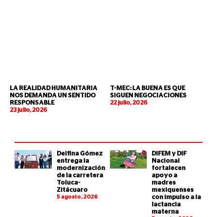
LA REALIDAD HUMANITARIA
T-MEC: LA BUENA ES QUE
NOS DEMANDA UN SENTIDO
SIGUEN NEGOCIACIONES
RESPONSABLE
22 julio, 2026
23 julio, 2026
Delfina Gómez
DIFEM y DIF
entrega la
Nacional
modernización
fortalecen
de la carretera
apoyo a
Toluca-
madres
Zitácuaro
mexiquenses
5 agosto, 2026
con impulso a la
lactancia
materna