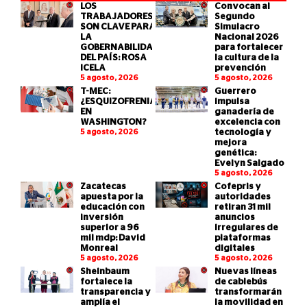
LOS
Convocan al
TRABAJADORES
Segundo
SON CLAVE PARA
Simulacro
LA
Nacional 2026
GOBERNABILIDAD
para fortalecer
DEL PAÍS: ROSA
la cultura de la
ICELA
prevención
5 agosto, 2026
5 agosto, 2026
T-MEC:
Guerrero
¿ESQUIZOFRENIA
impulsa
EN
ganadería de
WASHINGTON?
excelencia con
5 agosto, 2026
tecnología y
mejora
genética:
Evelyn Salgado
5 agosto, 2026
Zacatecas
Cofepris y
apuesta por la
autoridades
educación con
retiran 31 mil
inversión
anuncios
superior a 96
irregulares de
mil mdp: David
plataformas
Monreal
digitales
5 agosto, 2026
5 agosto, 2026
Sheinbaum
Nuevas líneas
fortalece la
de cablebús
transparencia y
transformarán
amplía el
la movilidad en