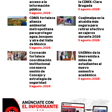
acceso a la
la CDMX: Clara
información
Brugada
pública
5 agosto, 2026
5 agosto, 2026
CDMX fortalece
Cuajimalpa es la
alianza
alcaldía más
ambiental
segura para
metropolitana
retirar efectivo
para proteger
en cajeros
agua, bosques
durante 2026
y aire del Valle
5 agosto, 2026
de México
5 agosto, 2026
Coyoacán
UAEMéx da la
fortalece
bienvenida a
coordinación
miles de
institucional
estudiantes al
con nueva
nuevo
sesión de
semestre
Concejo y
académico
estrategia de
5 agosto, 2026
seguridad
5 agosto, 2026