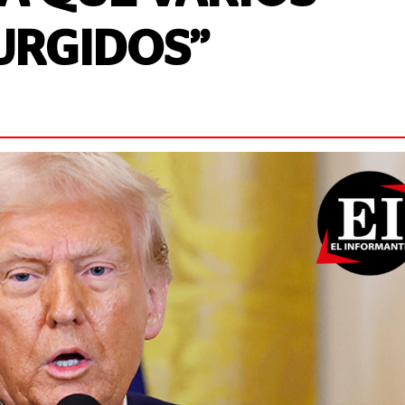
“URGIDOS”