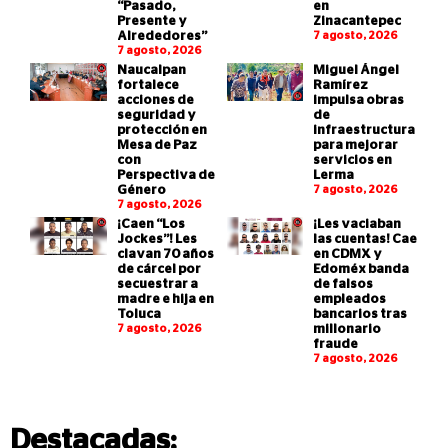
“Pasado,
en
Presente y
Zinacantepec
Alrededores”
7 agosto, 2026
7 agosto, 2026
Naucalpan
Miguel Ángel
fortalece
Ramírez
acciones de
impulsa obras
seguridad y
de
protección en
infraestructura
Mesa de Paz
para mejorar
con
servicios en
Perspectiva de
Lerma
Género
7 agosto, 2026
7 agosto, 2026
¡Caen “Los
¡Les vaciaban
Jockes”! Les
las cuentas! Cae
clavan 70 años
en CDMX y
de cárcel por
Edoméx banda
secuestrar a
de falsos
madre e hija en
empleados
Toluca
bancarios tras
7 agosto, 2026
millonario
fraude
7 agosto, 2026
Destacadas: