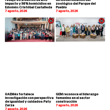
redujo 40% delitos de alto
de modernización del
impacto y 58% homicidios en
zoológico del Parque del
Edoméx: Cristóbal Castañeda
Pueblo
7 agosto, 2026
7 agosto, 2026
UAEMéx fortalece
GEM reconoce el liderazgo
investigación con perspectiva
femenino en el sector
de igualdad y cuidados: Paty
construcción
Zarza
7 agosto, 2026
7 agosto, 2026