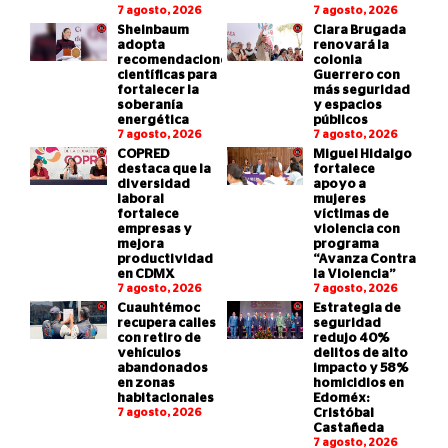
7 agosto, 2026
7 agosto, 2026
Sheinbaum
Clara Brugada
adopta
renovará la
recomendaciones
colonia
científicas para
Guerrero con
fortalecer la
más seguridad
soberanía
y espacios
energética
públicos
7 agosto, 2026
7 agosto, 2026
COPRED
Miguel Hidalgo
destaca que la
fortalece
diversidad
apoyo a
laboral
mujeres
fortalece
víctimas de
empresas y
violencia con
mejora
programa
productividad
“Avanza Contra
en CDMX
la Violencia”
7 agosto, 2026
7 agosto, 2026
Cuauhtémoc
Estrategia de
recupera calles
seguridad
con retiro de
redujo 40%
vehículos
delitos de alto
abandonados
impacto y 58%
en zonas
homicidios en
habitacionales
Edoméx:
7 agosto, 2026
Cristóbal
Castañeda
7 agosto, 2026