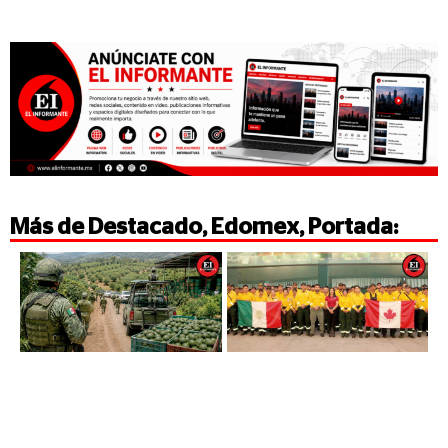
Más de
Destacado
,
Edomex
,
Portada
: