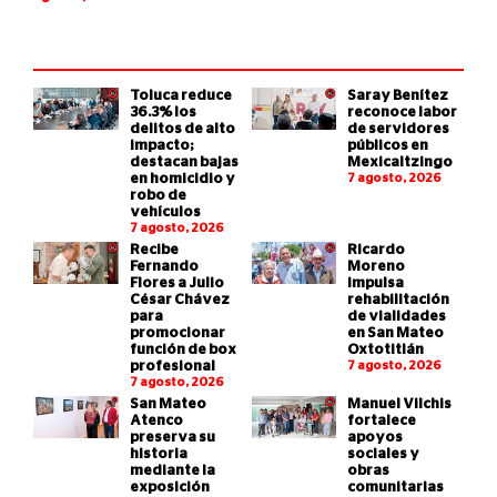
Toluca reduce
Saray Benítez
36.3% los
reconoce labor
delitos de alto
de servidores
impacto;
públicos en
destacan bajas
Mexicaltzingo
en homicidio y
7 agosto, 2026
robo de
vehículos
7 agosto, 2026
Recibe
Ricardo
Fernando
Moreno
Flores a Julio
impulsa
César Chávez
rehabilitación
para
de vialidades
promocionar
en San Mateo
función de box
Oxtotitlán
profesional
7 agosto, 2026
7 agosto, 2026
San Mateo
Manuel Vilchis
Atenco
fortalece
preserva su
apoyos
historia
sociales y
mediante la
obras
exposición
comunitarias