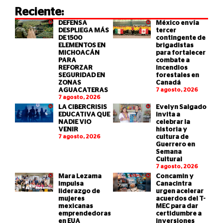
Reciente:
DEFENSA
México envía
DESPLIEGA MÁS
tercer
DE 1500
contingente de
ELEMENTOS EN
brigadistas
MICHOACÁN
para fortalecer
PARA
combate a
REFORZAR
incendios
SEGURIDAD EN
forestales en
ZONAS
Canadá
AGUACATERAS
7 agosto, 2026
7 agosto, 2026
LA CIBERCRISIS
Evelyn Salgado
EDUCATIVA QUE
invita a
NADIE VIO
celebrar la
VENIR
historia y
7 agosto, 2026
cultura de
Guerrero en
Semana
Cultural
7 agosto, 2026
Mara Lezama
Concamin y
impulsa
Canacintra
liderazgo de
urgen acelerar
mujeres
acuerdos del T-
mexicanas
MEC para dar
emprendedoras
certidumbre a
en EUA
inversiones