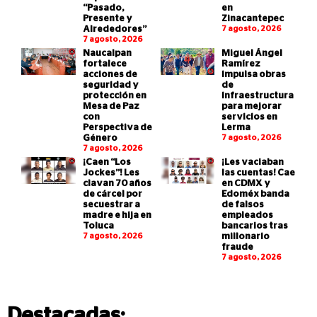
“Pasado,
en
Presente y
Zinacantepec
Alrededores”
7 agosto, 2026
7 agosto, 2026
Naucalpan
Miguel Ángel
fortalece
Ramírez
acciones de
impulsa obras
seguridad y
de
protección en
infraestructura
Mesa de Paz
para mejorar
con
servicios en
Perspectiva de
Lerma
Género
7 agosto, 2026
7 agosto, 2026
¡Caen “Los
¡Les vaciaban
Jockes”! Les
las cuentas! Cae
clavan 70 años
en CDMX y
de cárcel por
Edoméx banda
secuestrar a
de falsos
madre e hija en
empleados
Toluca
bancarios tras
7 agosto, 2026
millonario
fraude
7 agosto, 2026
Destacadas: