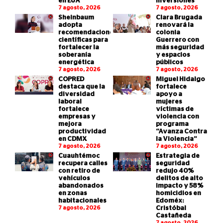
en EUA
inversiones
7 agosto, 2026
7 agosto, 2026
Sheinbaum
Clara Brugada
adopta
renovará la
recomendaciones
colonia
científicas para
Guerrero con
fortalecer la
más seguridad
soberanía
y espacios
energética
públicos
7 agosto, 2026
7 agosto, 2026
COPRED
Miguel Hidalgo
destaca que la
fortalece
diversidad
apoyo a
laboral
mujeres
fortalece
víctimas de
empresas y
violencia con
mejora
programa
productividad
“Avanza Contra
en CDMX
la Violencia”
7 agosto, 2026
7 agosto, 2026
Cuauhtémoc
Estrategia de
recupera calles
seguridad
con retiro de
redujo 40%
vehículos
delitos de alto
abandonados
impacto y 58%
en zonas
homicidios en
habitacionales
Edoméx:
7 agosto, 2026
Cristóbal
Castañeda
7 agosto, 2026