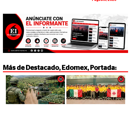
Más de
Destacado
,
Edomex
,
Portada
: