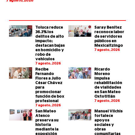
7 agosto, 2026
Toluca reduce
Saray Benítez
36.3% los
reconoce labor
delitos de alto
de servidores
impacto;
públicos en
destacan bajas
Mexicaltzingo
en homicidio y
7 agosto, 2026
robo de
vehículos
7 agosto, 2026
Recibe
Ricardo
Fernando
Moreno
Flores a Julio
impulsa
César Chávez
rehabilitación
para
de vialidades
promocionar
en San Mateo
función de box
Oxtotitlán
profesional
7 agosto, 2026
7 agosto, 2026
San Mateo
Manuel Vilchis
Atenco
fortalece
preserva su
apoyos
historia
sociales y
mediante la
obras
exposición
comunitarias