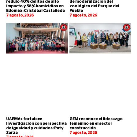
redujo 40% delitos de alto
de modernización del
impacto y 58% homicidios en
zoológico del Parque del
Edoméx: Cristóbal Castañeda
Pueblo
7 agosto, 2026
7 agosto, 2026
UAEMéx fortalece
GEM reconoce el liderazgo
investigación con perspectiva
femenino en el sector
de igualdad y cuidados: Paty
construcción
Zarza
7 agosto, 2026