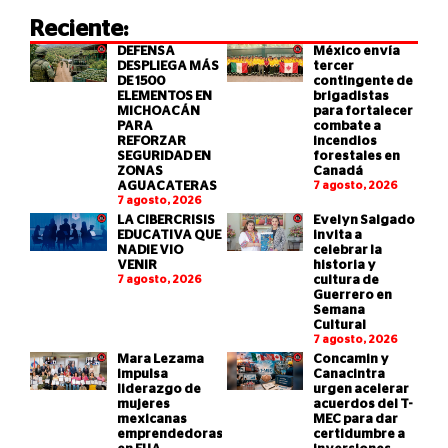
Reciente:
DEFENSA
México envía
DESPLIEGA MÁS
tercer
DE 1500
contingente de
ELEMENTOS EN
brigadistas
MICHOACÁN
para fortalecer
PARA
combate a
REFORZAR
incendios
SEGURIDAD EN
forestales en
ZONAS
Canadá
AGUACATERAS
7 agosto, 2026
7 agosto, 2026
LA CIBERCRISIS
Evelyn Salgado
EDUCATIVA QUE
invita a
NADIE VIO
celebrar la
VENIR
historia y
7 agosto, 2026
cultura de
Guerrero en
Semana
Cultural
7 agosto, 2026
Mara Lezama
Concamin y
impulsa
Canacintra
liderazgo de
urgen acelerar
mujeres
acuerdos del T-
mexicanas
MEC para dar
emprendedoras
certidumbre a