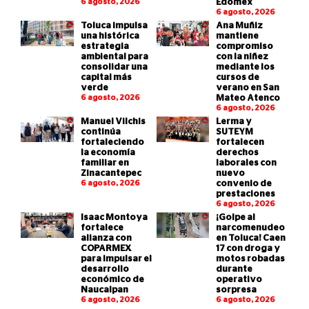
6 agosto, 2026
Edoméx
6 agosto, 2026
Toluca impulsa
Ana Muñiz
una histórica
mantiene
estrategia
compromiso
ambiental para
con la niñez
consolidar una
mediante los
capital más
cursos de
verde
verano en San
6 agosto, 2026
Mateo Atenco
6 agosto, 2026
Manuel Vilchis
Lerma y
continúa
SUTEYM
fortaleciendo
fortalecen
la economía
derechos
familiar en
laborales con
Zinacantepec
nuevo
6 agosto, 2026
convenio de
prestaciones
6 agosto, 2026
Isaac Montoya
¡Golpe al
fortalece
narcomenudeo
alianza con
en Toluca! Caen
COPARMEX
17 con droga y
para impulsar el
motos robadas
desarrollo
durante
económico de
operativo
Naucalpan
sorpresa
6 agosto, 2026
6 agosto, 2026