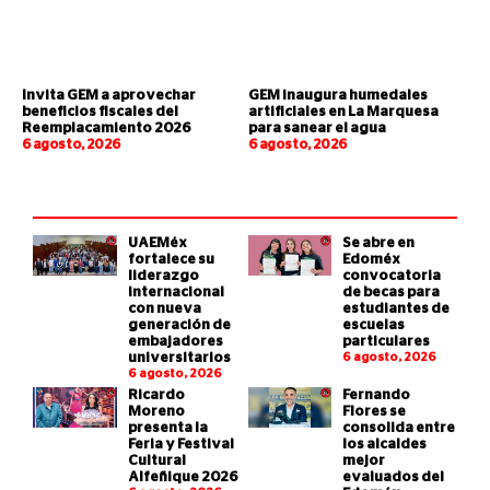
Invita GEM a aprovechar
GEM inaugura humedales
beneficios fiscales del
artificiales en La Marquesa
Reemplacamiento 2026
para sanear el agua
6 agosto, 2026
6 agosto, 2026
UAEMéx
Se abre en
fortalece su
Edoméx
liderazgo
convocatoria
internacional
de becas para
con nueva
estudiantes de
generación de
escuelas
embajadores
particulares
universitarios
6 agosto, 2026
6 agosto, 2026
Ricardo
Fernando
Moreno
Flores se
presenta la
consolida entre
Feria y Festival
los alcaldes
Cultural
mejor
Alfeñique 2026
evaluados del