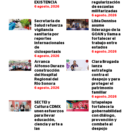
EXISTENCIA
regularización
6 agosto, 2026
de escuelas
militarizadas
6 agosto, 2026
Secretaría de
Libia Dennise
Salud refuerza
asume
vigilancia
liderazgo de la
sanitaria por
GOAN y llama a
reportes
fortalecer el
internacionales
trabajo entre
de
estados
ciclosporiasis
6 agosto, 2026
6 agosto, 2026
Arranca
Clara Brugada
Alfonso Durazo
lanza
construcción
estrategia
del Hospital
contra el
Regional del
despojo y para
Río Sonora
proteger el
6 agosto, 2026
patrimonio
familiar
6 agosto, 2026
SECTEI y
Iztapalapa
Cultura CDMX
fortalece la
unen esfuerzos
gobernabilidad
para llevar
con diálogo,
educación,
prevención y
ciencia y arte a
combate al
las
despojo