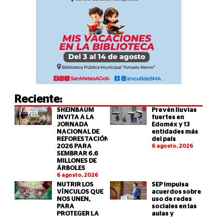
Reciente:
SHEINBAUM
Prevén lluvias
INVITA A LA
fuertes en
JORNADA
Edoméx y 13
NACIONAL DE
entidades más
REFORESTACIÓN
del país
2026 PARA
6 agosto, 2026
SEMBRAR 6.6
MILLONES DE
ÁRBOLES
6 agosto, 2026
NUTRIR LOS
SEP impulsa
VÍNCULOS QUE
acuerdos sobre
NOS UNEN,
uso de redes
PARA
sociales en las
PROTEGER LA
aulas y