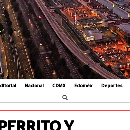
ditorial
Nacional
CDMX
Edoméx
Deportes
PERRITO Y