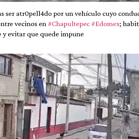
as ser atr0pell4do por un vehículo cuyo condu
entre vecinos en
#Chapultepec
#Edomex
; habi
le y evitar que quede impune