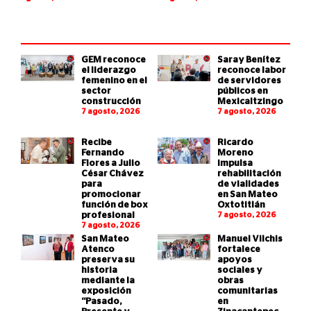
GEM reconoce
Saray Benítez
el liderazgo
reconoce labor
femenino en el
de servidores
sector
públicos en
construcción
Mexicaltzingo
7 agosto, 2026
7 agosto, 2026
Recibe
Ricardo
Fernando
Moreno
Flores a Julio
impulsa
César Chávez
rehabilitación
para
de vialidades
promocionar
en San Mateo
función de box
Oxtotitlán
profesional
7 agosto, 2026
7 agosto, 2026
San Mateo
Manuel Vilchis
Atenco
fortalece
preserva su
apoyos
historia
sociales y
mediante la
obras
exposición
comunitarias
“Pasado,
en