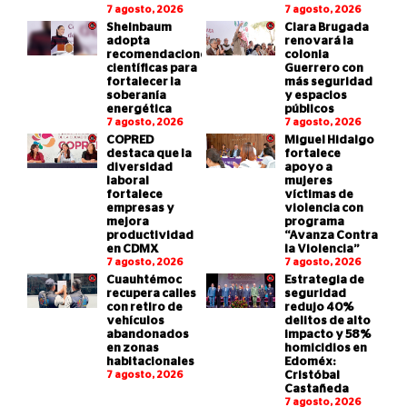
7 agosto, 2026
7 agosto, 2026
Sheinbaum
Clara Brugada
adopta
renovará la
recomendaciones
colonia
científicas para
Guerrero con
fortalecer la
más seguridad
soberanía
y espacios
energética
públicos
7 agosto, 2026
7 agosto, 2026
COPRED
Miguel Hidalgo
destaca que la
fortalece
diversidad
apoyo a
laboral
mujeres
fortalece
víctimas de
empresas y
violencia con
mejora
programa
productividad
“Avanza Contra
en CDMX
la Violencia”
7 agosto, 2026
7 agosto, 2026
Cuauhtémoc
Estrategia de
recupera calles
seguridad
con retiro de
redujo 40%
vehículos
delitos de alto
abandonados
impacto y 58%
en zonas
homicidios en
habitacionales
Edoméx:
7 agosto, 2026
Cristóbal
Castañeda
7 agosto, 2026