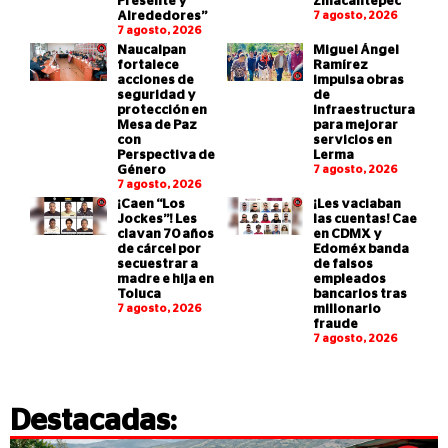
Presente y
Zinacantepec
Alrededores”
7 agosto, 2026
7 agosto, 2026
Naucalpan
Miguel Ángel
fortalece
Ramírez
acciones de
impulsa obras
seguridad y
de
protección en
infraestructura
Mesa de Paz
para mejorar
con
servicios en
Perspectiva de
Lerma
Género
7 agosto, 2026
7 agosto, 2026
¡Caen “Los
¡Les vaciaban
Jockes”! Les
las cuentas! Cae
clavan 70 años
en CDMX y
de cárcel por
Edoméx banda
secuestrar a
de falsos
madre e hija en
empleados
Toluca
bancarios tras
7 agosto, 2026
millonario
fraude
7 agosto, 2026
Destacadas: