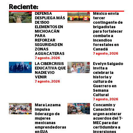
Reciente:
DEFENSA
México envía
DESPLIEGA MÁS
tercer
DE 1500
contingente de
ELEMENTOS EN
brigadistas
MICHOACÁN
para fortalecer
PARA
combate a
REFORZAR
incendios
SEGURIDAD EN
forestales en
ZONAS
Canadá
AGUACATERAS
7 agosto, 2026
7 agosto, 2026
LA CIBERCRISIS
Evelyn Salgado
EDUCATIVA QUE
invita a
NADIE VIO
celebrar la
VENIR
historia y
7 agosto, 2026
cultura de
Guerrero en
Semana
Cultural
7 agosto, 2026
Mara Lezama
Concamin y
impulsa
Canacintra
liderazgo de
urgen acelerar
mujeres
acuerdos del T-
mexicanas
MEC para dar
emprendedoras
certidumbre a
en EUA
inversiones