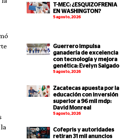
 la
T-MEC: ¿ESQUIZOFRENIA
EN WASHINGTON?
5 agosto, 2026
rmó
rte
Guerrero impulsa
ganadería de excelencia
con tecnología y mejora
genética: Evelyn Salgado
5 agosto, 2026
Zacatecas apuesta por la
educación con inversión
superior a 96 mil mdp:
David Monreal
5 agosto, 2026
s
la
Cofepris y autoridades
retiran 31 mil anuncios