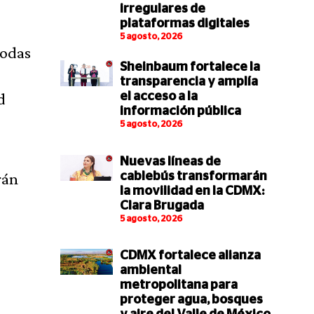
irregulares de
plataformas digitales
5 agosto, 2026
todas
Sheinbaum fortalece la
transparencia y amplía
d
el acceso a la
información pública
5 agosto, 2026
Nuevas líneas de
rán
cablebús transformarán
la movilidad en la CDMX:
Clara Brugada
5 agosto, 2026
CDMX fortalece alianza
ambiental
metropolitana para
proteger agua, bosques