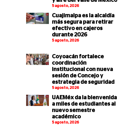
y aire del Valle de México
5 agosto, 2026
Cuajimalpa es la alcaldía
más segura para retirar
efectivo en cajeros
durante 2026
5 agosto, 2026
Coyoacán fortalece
coordinación
institucional con nueva
sesión de Concejo y
estrategia de seguridad
5 agosto, 2026
UAEMéx da la bienvenida
a miles de estudiantes al
nuevo semestre
académico
5 agosto, 2026