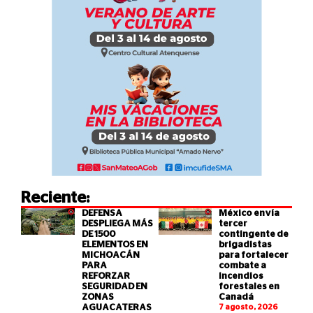
Reciente:
DEFENSA
México envía
DESPLIEGA MÁS
tercer
DE 1500
contingente de
ELEMENTOS EN
brigadistas
MICHOACÁN
para fortalecer
PARA
combate a
REFORZAR
incendios
SEGURIDAD EN
forestales en
ZONAS
Canadá
AGUACATERAS
7 agosto, 2026