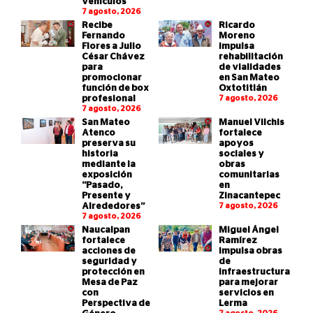
vehículos
7 agosto, 2026
Recibe
Ricardo
Fernando
Moreno
Flores a Julio
impulsa
César Chávez
rehabilitación
para
de vialidades
promocionar
en San Mateo
función de box
Oxtotitlán
profesional
7 agosto, 2026
7 agosto, 2026
San Mateo
Manuel Vilchis
Atenco
fortalece
preserva su
apoyos
historia
sociales y
mediante la
obras
exposición
comunitarias
“Pasado,
en
Presente y
Zinacantepec
Alrededores”
7 agosto, 2026
7 agosto, 2026
Naucalpan
Miguel Ángel
fortalece
Ramírez
acciones de
impulsa obras
seguridad y
de
protección en
infraestructura
Mesa de Paz
para mejorar
con
servicios en
Perspectiva de
Lerma