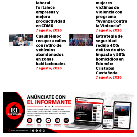
laboral
mujeres
fortalece
víctimas de
empresas y
violencia con
mejora
programa
productividad
“Avanza Contra
en CDMX
la Violencia”
7 agosto, 2026
7 agosto, 2026
Cuauhtémoc
Estrategia de
recupera calles
seguridad
con retiro de
redujo 40%
vehículos
delitos de alto
abandonados
impacto y 58%
en zonas
homicidios en
habitacionales
Edoméx:
7 agosto, 2026
Cristóbal
Castañeda
7 agosto, 2026