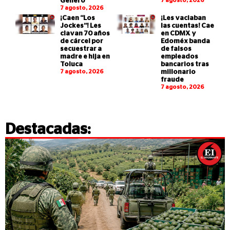
Género
7 agosto, 2026
7 agosto, 2026
¡Caen “Los
¡Les vaciaban
Jockes”! Les
las cuentas! Cae
clavan 70 años
en CDMX y
de cárcel por
Edoméx banda
secuestrar a
de falsos
madre e hija en
empleados
Toluca
bancarios tras
7 agosto, 2026
millonario
fraude
7 agosto, 2026
Destacadas: