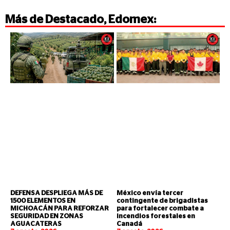
Más de
Destacado
,
Edomex
:
DEFENSA DESPLIEGA MÁS DE
México envía tercer
1500 ELEMENTOS EN
contingente de brigadistas
MICHOACÁN PARA REFORZAR
para fortalecer combate a
SEGURIDAD EN ZONAS
incendios forestales en
AGUACATERAS
Canadá