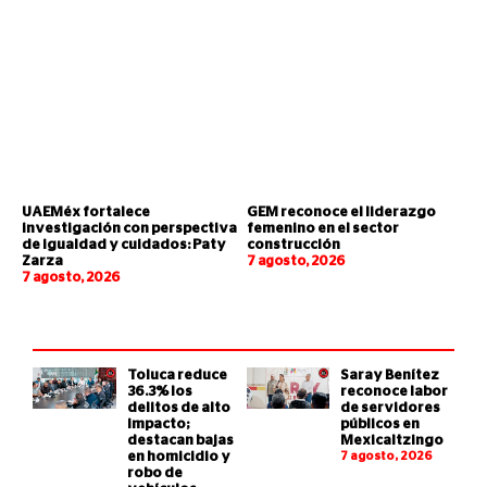
UAEMéx fortalece
GEM reconoce el liderazgo
investigación con perspectiva
femenino en el sector
de igualdad y cuidados: Paty
construcción
Zarza
7 agosto, 2026
7 agosto, 2026
Toluca reduce
Saray Benítez
36.3% los
reconoce labor
delitos de alto
de servidores
impacto;
públicos en
destacan bajas
Mexicaltzingo
en homicidio y
7 agosto, 2026
robo de