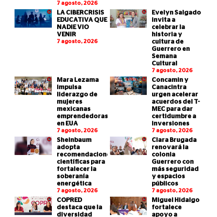
7 agosto, 2026
LA CIBERCRISIS
Evelyn Salgado
EDUCATIVA QUE
invita a
NADIE VIO
celebrar la
VENIR
historia y
7 agosto, 2026
cultura de
Guerrero en
Semana
Cultural
7 agosto, 2026
Mara Lezama
Concamin y
impulsa
Canacintra
liderazgo de
urgen acelerar
mujeres
acuerdos del T-
mexicanas
MEC para dar
emprendedoras
certidumbre a
en EUA
inversiones
7 agosto, 2026
7 agosto, 2026
Sheinbaum
Clara Brugada
adopta
renovará la
recomendaciones
colonia
científicas para
Guerrero con
fortalecer la
más seguridad
soberanía
y espacios
energética
públicos
7 agosto, 2026
7 agosto, 2026
COPRED
Miguel Hidalgo
destaca que la
fortalece
diversidad
apoyo a