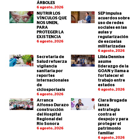
ÁRBOLES
6 agosto, 2026
NUTRIR LOS
SEP impulsa
VÍNCULOS QUE
acuerdos sobre
NOS UNEN,
uso de redes
PARA
sociales en las
PROTEGER LA
aulas y
EXISTENCIA
regularización
6 agosto, 2026
de escuelas
militarizadas
6 agosto, 2026
Secretaría de
Libia Dennise
Salud refuerza
asume
vigilancia
liderazgo de la
sanitaria por
GOAN y llama a
reportes
fortalecer el
internacionales
trabajo entre
de
estados
ciclosporiasis
6 agosto, 2026
6 agosto, 2026
Arranca
Clara Brugada
Alfonso Durazo
lanza
construcción
estrategia
del Hospital
contra el
Regional del
despojo y para
Río Sonora
proteger el
6 agosto, 2026
patrimonio
familiar
6 agosto, 2026