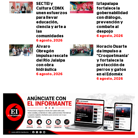
SECTEI y
Iztapalapa
Cultura CDMX
fortalece la
unen esfuerzos
gobernabilidad
para llevar
con diálogo,
educación,
prevención y
ciencia y arte a
combate al
las
despojo
comunidades
6 agosto, 2026
6 agosto, 2026
Álvaro
Horacio Duarte
Obregón
da impulso a
impulsa rescate
“Croquetmanía”
del Río Jalalpa
y fortalece la
con obra
protección de
hidráulica
perros y gatos
6 agosto, 2026
en el Edoméx
6 agosto, 2026