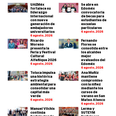
UAEMéx
Se abre en
fortalece su
Edoméx
liderazgo
convocatoria
internacional
de becas para
con nueva
estudiantes de
generación de
escuelas
embajadores
particulares
universitarios
6 agosto, 2026
6 agosto, 2026
Ricardo
Fernando
Moreno
Flores se
presenta la
consolida entre
Feria y Festival
los alcaldes
Cultural
mejor
Alfeñique 2026
evaluados del
6 agosto, 2026
Edoméx
6 agosto, 2026
Toluca impulsa
Ana Muñiz
una histórica
mantiene
estrategia
compromiso
ambiental para
con la niñez
consolidar una
mediante los
capital más
cursos de
verde
verano en San
6 agosto, 2026
Mateo Atenco
6 agosto, 2026
Manuel Vilchis
Lerma y
continúa
SUTEYM