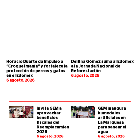
Horacio Duarte da impulso a
Delfina Gómez suma al Edoméx
“Croquetmanía” y fortalece la
a la Jornada Nacional de
protección de perros y gatos
Reforestación
en el Edoméx
6 agosto, 2026
6 agosto, 2026
Invita GEM a
GEM inaugura
aprovechar
humedales
beneficios
artificiales en
fiscales del
La Marquesa
Reemplacamiento
para sanear el
2026
agua
6 agosto, 2026
6 agosto, 2026