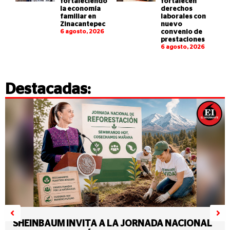
fortaleciendo
fortalecen
la economía
derechos
familiar en
laborales con
Zinacantepec
nuevo
6 agosto, 2026
convenio de
prestaciones
6 agosto, 2026
Destacadas:
SHEINBAUM INVITA A LA JORNADA NACIONAL