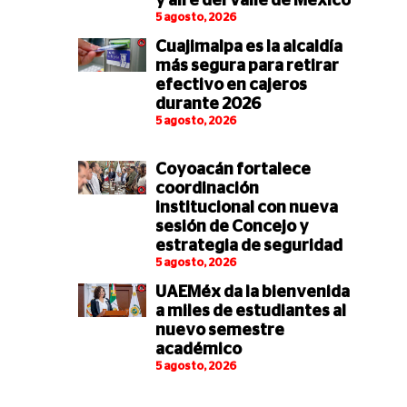
y aire del Valle de México
5 agosto, 2026
Cuajimalpa es la alcaldía
más segura para retirar
efectivo en cajeros
durante 2026
5 agosto, 2026
Coyoacán fortalece
coordinación
institucional con nueva
sesión de Concejo y
estrategia de seguridad
5 agosto, 2026
UAEMéx da la bienvenida
a miles de estudiantes al
nuevo semestre
académico
5 agosto, 2026