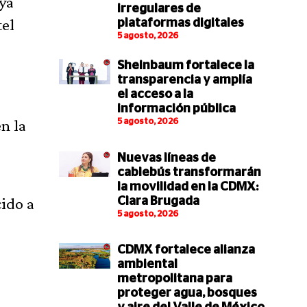
 ya
irregulares de
tel
plataformas digitales
5 agosto, 2026
Sheinbaum fortalece la
transparencia y amplía
el acceso a la
información pública
n la
5 agosto, 2026
Nuevas líneas de
cablebús transformarán
la movilidad en la CDMX:
cido a
Clara Brugada
5 agosto, 2026
CDMX fortalece alianza
ambiental
metropolitana para
proteger agua, bosques