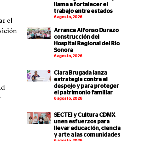
llama a fortalecer el
trabajo entre estados
6 agosto, 2026
ar el
sición
Arranca Alfonso Durazo
construcción del
Hospital Regional del Río
Sonora
6 agosto, 2026
Clara Brugada lanza
estrategia contra el
ad
despojo y para proteger
el patrimonio familiar
y
6 agosto, 2026
SECTEI y Cultura CDMX
unen esfuerzos para
llevar educación, ciencia
y arte a las comunidades
6 agosto, 2026