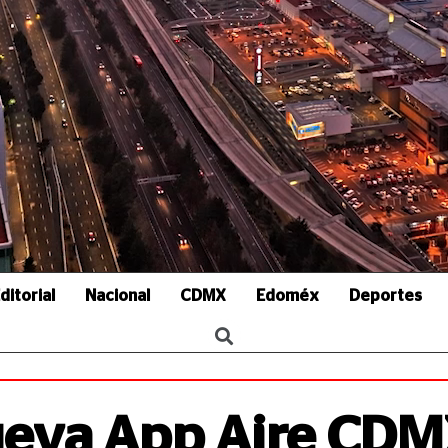
ditorial
Nacional
CDMX
Edoméx
Deportes
ueva App Aire CD