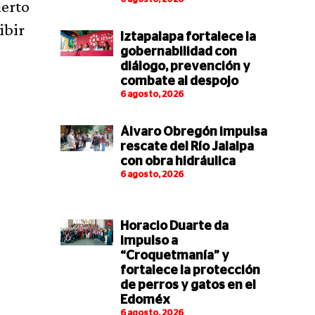
ierto
ibir
Iztapalapa fortalece la
gobernabilidad con
diálogo, prevención y
combate al despojo
6 agosto, 2026
Álvaro Obregón impulsa
rescate del Río Jalalpa
con obra hidráulica
6 agosto, 2026
Horacio Duarte da
impulso a
“Croquetmanía” y
fortalece la protección
de perros y gatos en el
Edoméx
6 agosto, 2026