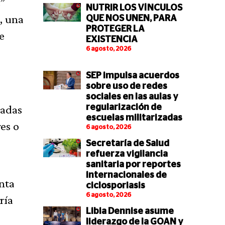
s”
NUTRIR LOS VÍNCULOS
, una
QUE NOS UNEN, PARA
PROTEGER LA
e
EXISTENCIA
6 agosto, 2026
SEP impulsa acuerdos
sobre uso de redes
sociales en las aulas y
zadas
regularización de
escuelas militarizadas
es o
6 agosto, 2026
Secretaría de Salud
refuerza vigilancia
sanitaria por reportes
internacionales de
nta
ciclosporiasis
6 agosto, 2026
ría
Libia Dennise asume
liderazgo de la GOAN y