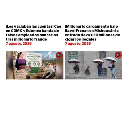
¡Les vaciaban las cuentas! Cae
¡Millonario cargamento bajo
en CDMX y Edoméx banda de
llave! Frenan en Michoacán la
falsos empleados bancarios
entrada de casi 10 millones de
tras millonario fraude
cigarros ilegales
7 agosto, 2026
7 agosto, 2026