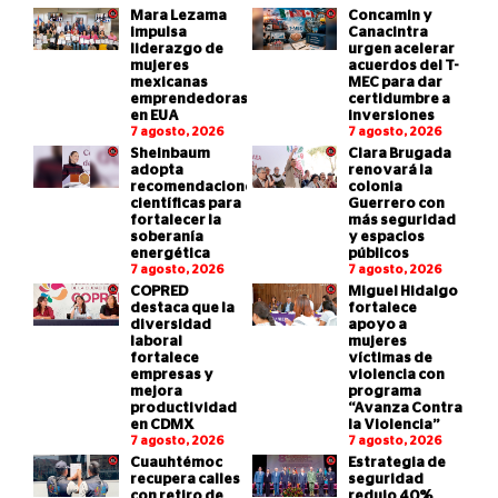
Mara Lezama
Concamin y
impulsa
Canacintra
liderazgo de
urgen acelerar
mujeres
acuerdos del T-
mexicanas
MEC para dar
emprendedoras
certidumbre a
en EUA
inversiones
7 agosto, 2026
7 agosto, 2026
Sheinbaum
Clara Brugada
adopta
renovará la
recomendaciones
colonia
científicas para
Guerrero con
fortalecer la
más seguridad
soberanía
y espacios
energética
públicos
7 agosto, 2026
7 agosto, 2026
COPRED
Miguel Hidalgo
destaca que la
fortalece
diversidad
apoyo a
laboral
mujeres
fortalece
víctimas de
empresas y
violencia con
mejora
programa
productividad
“Avanza Contra
en CDMX
la Violencia”
7 agosto, 2026
7 agosto, 2026
Cuauhtémoc
Estrategia de
recupera calles
seguridad
con retiro de
redujo 40%