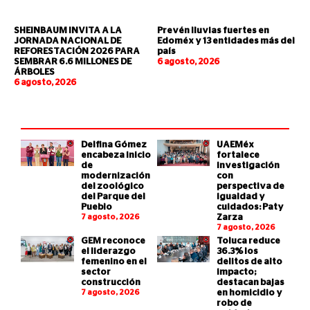
SHEINBAUM INVITA A LA
Prevén lluvias fuertes en
JORNADA NACIONAL DE
Edoméx y 13 entidades más del
REFORESTACIÓN 2026 PARA
país
SEMBRAR 6.6 MILLONES DE
6 agosto, 2026
ÁRBOLES
6 agosto, 2026
Delfina Gómez
UAEMéx
encabeza inicio
fortalece
de
investigación
modernización
con
del zoológico
perspectiva de
del Parque del
igualdad y
Pueblo
cuidados: Paty
7 agosto, 2026
Zarza
7 agosto, 2026
GEM reconoce
Toluca reduce
el liderazgo
36.3% los
femenino en el
delitos de alto
sector
impacto;
construcción
destacan bajas
7 agosto, 2026
en homicidio y
robo de