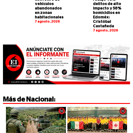
vehículos
delitos de alto
abandonados
impacto y 58%
en zonas
homicidios en
habitacionales
Edoméx:
7 agosto, 2026
Cristóbal
Castañeda
7 agosto, 2026
Más de
Nacional
: