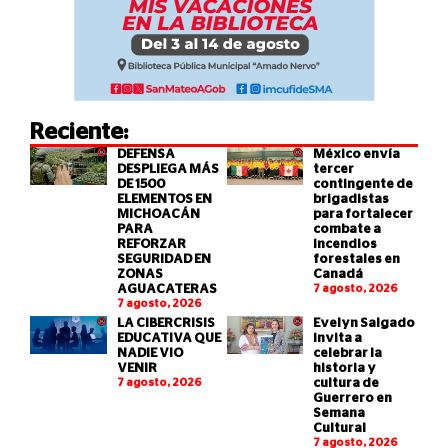
Reciente:
DEFENSA
México envía
DESPLIEGA MÁS
tercer
DE 1500
contingente de
ELEMENTOS EN
brigadistas
MICHOACÁN
para fortalecer
PARA
combate a
REFORZAR
incendios
SEGURIDAD EN
forestales en
ZONAS
Canadá
AGUACATERAS
7 agosto, 2026
7 agosto, 2026
LA CIBERCRISIS
Evelyn Salgado
EDUCATIVA QUE
invita a
NADIE VIO
celebrar la
VENIR
historia y
7 agosto, 2026
cultura de
Guerrero en
Semana
Cultural
7 agosto, 2026