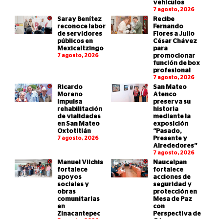
vehículos
7 agosto, 2026
Saray Benítez
Recibe
reconoce labor
Fernando
de servidores
Flores a Julio
públicos en
César Chávez
Mexicaltzingo
para
7 agosto, 2026
promocionar
función de box
profesional
7 agosto, 2026
Ricardo
San Mateo
Moreno
Atenco
impulsa
preserva su
rehabilitación
historia
de vialidades
mediante la
en San Mateo
exposición
Oxtotitlán
“Pasado,
7 agosto, 2026
Presente y
Alrededores”
7 agosto, 2026
Manuel Vilchis
Naucalpan
fortalece
fortalece
apoyos
acciones de
sociales y
seguridad y
obras
protección en
comunitarias
Mesa de Paz
en
con
Zinacantepec
Perspectiva de