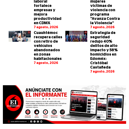
laboral
mujeres
fortalece
víctimas de
empresas y
violencia con
mejora
programa
productividad
“Avanza Contra
en CDMX
la Violencia”
7 agosto, 2026
7 agosto, 2026
Cuauhtémoc
Estrategia de
recupera calles
seguridad
con retiro de
redujo 40%
vehículos
delitos de alto
abandonados
impacto y 58%
en zonas
homicidios en
habitacionales
Edoméx:
7 agosto, 2026
Cristóbal
Castañeda
7 agosto, 2026