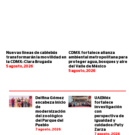
Nuevas líneas de cablebús
CDMX fortalece alianza
transformarán la movilidad en
ambiental metropolitana para
la CDMX: Clara Brugada
proteger agua, bosques y aire
5 agosto, 2026
del Valle de México
5 agosto, 2026
Delfina Gómez
UAEMéx
encabeza inicio
fortalece
de
investigación
modernización
con
del zoológico
perspectiva de
del Parque del
igualdad y
Pueblo
cuidados: Paty
7 agosto, 2026
Zarza
7 agosto, 2026