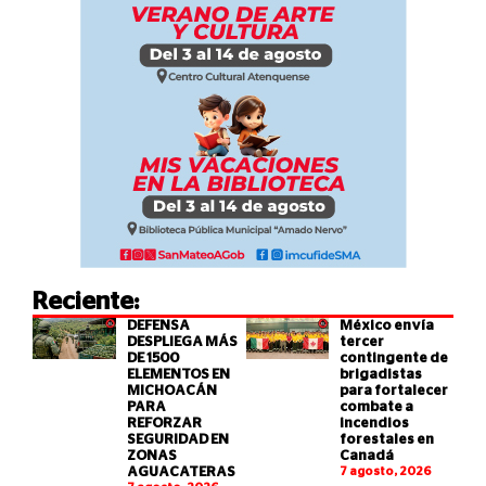
Reciente:
DEFENSA
México envía
DESPLIEGA MÁS
tercer
DE 1500
contingente de
ELEMENTOS EN
brigadistas
MICHOACÁN
para fortalecer
PARA
combate a
REFORZAR
incendios
SEGURIDAD EN
forestales en
ZONAS
Canadá
AGUACATERAS
7 agosto, 2026