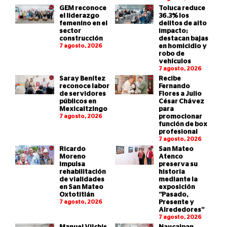
GEM reconoce
Toluca reduce
el liderazgo
36.3% los
femenino en el
delitos de alto
sector
impacto;
construcción
destacan bajas
7 agosto, 2026
en homicidio y
robo de
vehículos
7 agosto, 2026
Saray Benítez
Recibe
reconoce labor
Fernando
de servidores
Flores a Julio
públicos en
César Chávez
Mexicaltzingo
para
7 agosto, 2026
promocionar
función de box
profesional
7 agosto, 2026
Ricardo
San Mateo
Moreno
Atenco
impulsa
preserva su
rehabilitación
historia
de vialidades
mediante la
en San Mateo
exposición
Oxtotitlán
“Pasado,
7 agosto, 2026
Presente y
Alrededores”
7 agosto, 2026