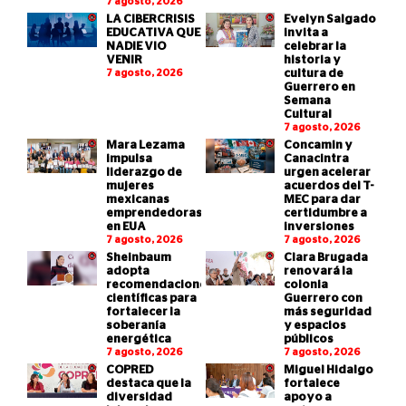
7 agosto, 2026
LA CIBERCRISIS
Evelyn Salgado
EDUCATIVA QUE
invita a
NADIE VIO
celebrar la
VENIR
historia y
7 agosto, 2026
cultura de
Guerrero en
Semana
Cultural
7 agosto, 2026
Mara Lezama
Concamin y
impulsa
Canacintra
liderazgo de
urgen acelerar
mujeres
acuerdos del T-
mexicanas
MEC para dar
emprendedoras
certidumbre a
en EUA
inversiones
7 agosto, 2026
7 agosto, 2026
Sheinbaum
Clara Brugada
adopta
renovará la
recomendaciones
colonia
científicas para
Guerrero con
fortalecer la
más seguridad
soberanía
y espacios
energética
públicos
7 agosto, 2026
7 agosto, 2026
COPRED
Miguel Hidalgo
destaca que la
fortalece
diversidad
apoyo a