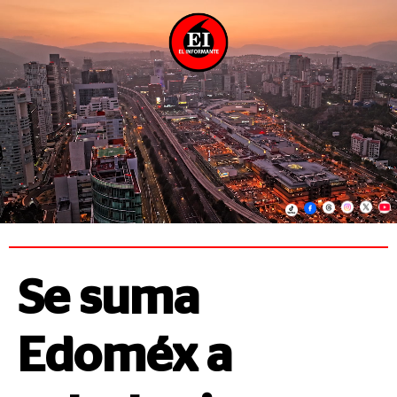
Se suma
Edoméx a