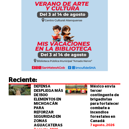
Reciente:
DEFENSA
México envía
DESPLIEGA MÁS
tercer
DE 1500
contingente de
ELEMENTOS EN
brigadistas
MICHOACÁN
para fortalecer
PARA
combate a
REFORZAR
incendios
SEGURIDAD EN
forestales en
ZONAS
Canadá
AGUACATERAS
7 agosto, 2026