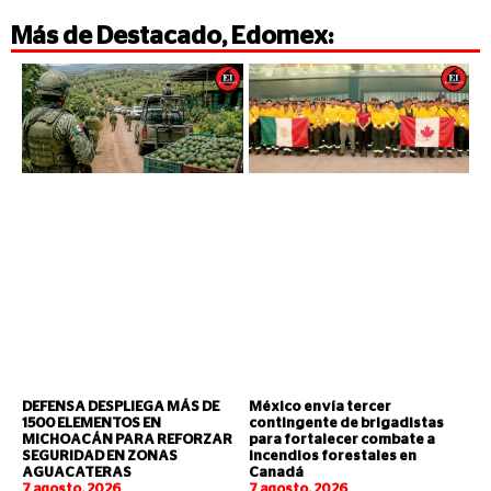
Más de
Destacado
,
Edomex
:
DEFENSA DESPLIEGA MÁS DE
México envía tercer
1500 ELEMENTOS EN
contingente de brigadistas
MICHOACÁN PARA REFORZAR
para fortalecer combate a
SEGURIDAD EN ZONAS
incendios forestales en
AGUACATERAS
Canadá
7 agosto, 2026
7 agosto, 2026