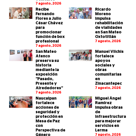
7 agosto, 2026
Recibe
Ricardo
Fernando
Moreno
Flores a Julio
impulsa
César Chávez
rehabilitación
para
de vialidades
promocionar
en San Mateo
función de box
Oxtotitlán
profesional
7 agosto, 2026
7 agosto, 2026
San Mateo
Manuel Vilchis
Atenco
fortalece
preserva su
apoyos
historia
sociales y
mediante la
obras
exposición
comunitarias
“Pasado,
en
Presente y
Zinacantepec
Alrededores”
7 agosto, 2026
7 agosto, 2026
Naucalpan
Miguel Ángel
fortalece
Ramírez
acciones de
impulsa obras
seguridad y
de
protección en
infraestructura
Mesa de Paz
para mejorar
con
servicios en
Perspectiva de
Lerma
Género
7 agosto, 2026