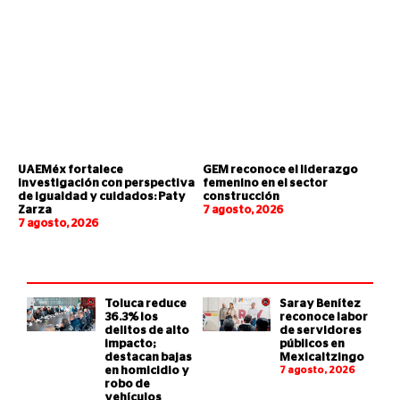
UAEMéx fortalece
GEM reconoce el liderazgo
investigación con perspectiva
femenino en el sector
de igualdad y cuidados: Paty
construcción
Zarza
7 agosto, 2026
7 agosto, 2026
Toluca reduce
Saray Benítez
36.3% los
reconoce labor
delitos de alto
de servidores
impacto;
públicos en
destacan bajas
Mexicaltzingo
en homicidio y
7 agosto, 2026
robo de
vehículos