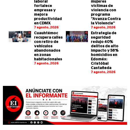
laboral
mujeres
fortalece
víctimas de
empresas y
violencia con
mejora
programa
productividad
“Avanza Contra
en CDMX
la Violencia”
7 agosto, 2026
7 agosto, 2026
Cuauhtémoc
Estrategia de
recupera calles
seguridad
con retiro de
redujo 40%
vehículos
delitos de alto
abandonados
impacto y 58%
en zonas
homicidios en
habitacionales
Edoméx:
7 agosto, 2026
Cristóbal
Castañeda
7 agosto, 2026