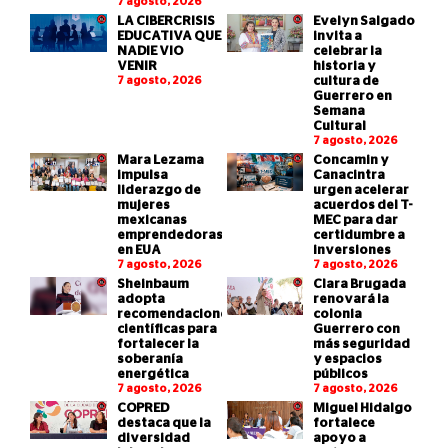
7 agosto, 2026
LA CIBERCRISIS
Evelyn Salgado
EDUCATIVA QUE
invita a
NADIE VIO
celebrar la
VENIR
historia y
7 agosto, 2026
cultura de
Guerrero en
Semana
Cultural
7 agosto, 2026
Mara Lezama
Concamin y
impulsa
Canacintra
liderazgo de
urgen acelerar
mujeres
acuerdos del T-
mexicanas
MEC para dar
emprendedoras
certidumbre a
en EUA
inversiones
7 agosto, 2026
7 agosto, 2026
Sheinbaum
Clara Brugada
adopta
renovará la
recomendaciones
colonia
científicas para
Guerrero con
fortalecer la
más seguridad
soberanía
y espacios
energética
públicos
7 agosto, 2026
7 agosto, 2026
COPRED
Miguel Hidalgo
destaca que la
fortalece
diversidad
apoyo a