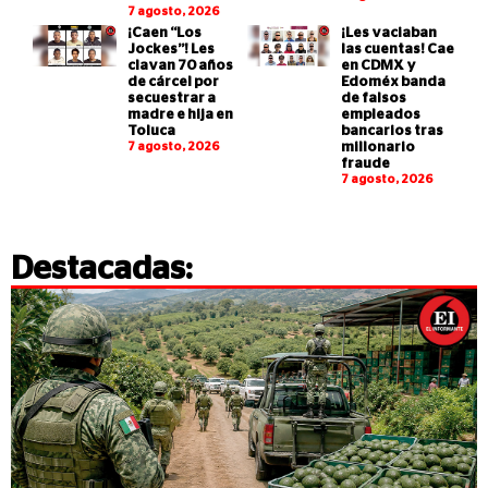
7 agosto, 2026
¡Caen “Los
¡Les vaciaban
Jockes”! Les
las cuentas! Cae
clavan 70 años
en CDMX y
de cárcel por
Edoméx banda
secuestrar a
de falsos
madre e hija en
empleados
Toluca
bancarios tras
7 agosto, 2026
millonario
fraude
7 agosto, 2026
Destacadas: