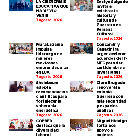
LA CIBERCRISIS
Evelyn Salgado
EDUCATIVA QUE
invita a
NADIE VIO
celebrar la
VENIR
historia y
7 agosto, 2026
cultura de
Guerrero en
Semana
Cultural
7 agosto, 2026
Mara Lezama
Concamin y
impulsa
Canacintra
liderazgo de
urgen acelerar
mujeres
acuerdos del T-
mexicanas
MEC para dar
emprendedoras
certidumbre a
en EUA
inversiones
7 agosto, 2026
7 agosto, 2026
Sheinbaum
Clara Brugada
adopta
renovará la
recomendaciones
colonia
científicas para
Guerrero con
fortalecer la
más seguridad
soberanía
y espacios
energética
públicos
7 agosto, 2026
7 agosto, 2026
COPRED
Miguel Hidalgo
destaca que la
fortalece
diversidad
apoyo a
laboral
mujeres