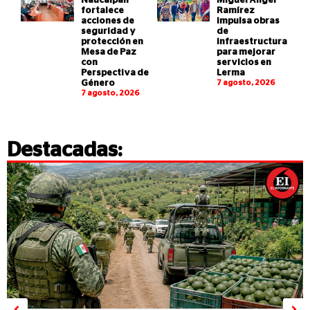
Naucalpan
Miguel Ángel
fortalece
Ramírez
acciones de
impulsa obras
seguridad y
de
protección en
infraestructura
Mesa de Paz
para mejorar
con
servicios en
Perspectiva de
Lerma
Género
7 agosto, 2026
7 agosto, 2026
Destacadas: