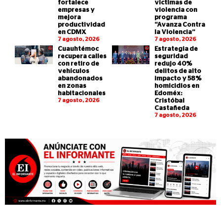
fortalece
víctimas de
empresas y
violencia con
mejora
programa
productividad
“Avanza Contra
en CDMX
la Violencia”
7 agosto, 2026
7 agosto, 2026
Cuauhtémoc
Estrategia de
recupera calles
seguridad
con retiro de
redujo 40%
vehículos
delitos de alto
abandonados
impacto y 58%
en zonas
homicidios en
habitacionales
Edoméx:
7 agosto, 2026
Cristóbal
Castañeda
7 agosto, 2026