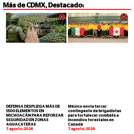
Más de
CDMX
,
Destacado
:
DEFENSA DESPLIEGA MÁS DE
México envía tercer
1500 ELEMENTOS EN
contingente de brigadistas
MICHOACÁN PARA REFORZAR
para fortalecer combate a
SEGURIDAD EN ZONAS
incendios forestales en
AGUACATERAS
Canadá
7 agosto, 2026
7 agosto, 2026