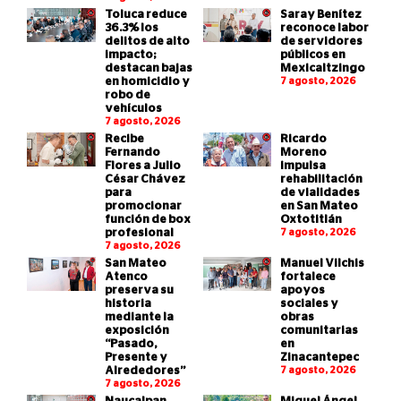
Toluca reduce
Saray Benítez
36.3% los
reconoce labor
delitos de alto
de servidores
impacto;
públicos en
destacan bajas
Mexicaltzingo
en homicidio y
7 agosto, 2026
robo de
vehículos
7 agosto, 2026
Recibe
Ricardo
Fernando
Moreno
Flores a Julio
impulsa
César Chávez
rehabilitación
para
de vialidades
promocionar
en San Mateo
función de box
Oxtotitlán
profesional
7 agosto, 2026
7 agosto, 2026
San Mateo
Manuel Vilchis
Atenco
fortalece
preserva su
apoyos
historia
sociales y
mediante la
obras
exposición
comunitarias
“Pasado,
en
Presente y
Zinacantepec
Alrededores”
7 agosto, 2026
7 agosto, 2026