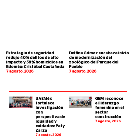
Estrategia de seguridad
Delfina Gómez encabeza inicio
redujo 40% delitos de alto
de modernización del
impacto y 58% homicidios en
zoológico del Parque del
Edoméx: Cristóbal Castañeda
Pueblo
7 agosto, 2026
7 agosto, 2026
UAEMéx
GEM reconoce
fortalece
el liderazgo
investigación
femenino en el
con
sector
perspectiva de
construcción
igualdad y
7 agosto, 2026
cuidados: Paty
Zarza
7 agosto, 2026