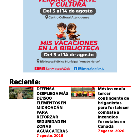
Reciente:
DEFENSA
México envía
DESPLIEGA MÁS
tercer
DE 1500
contingente de
ELEMENTOS EN
brigadistas
MICHOACÁN
para fortalecer
PARA
combate a
REFORZAR
incendios
SEGURIDAD EN
forestales en
ZONAS
Canadá
AGUACATERAS
7 agosto, 2026
7 agosto, 2026