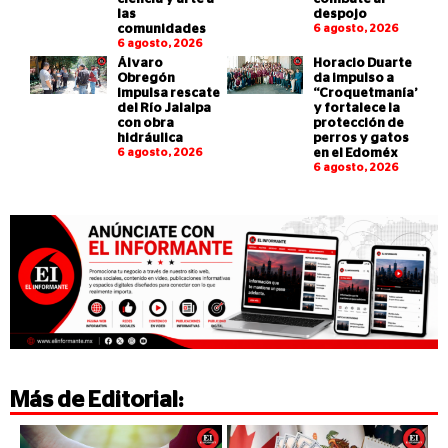
las
despojo
comunidades
6 agosto, 2026
6 agosto, 2026
Álvaro
Horacio Duarte
Obregón
da impulso a
impulsa rescate
“Croquetmanía”
del Río Jalalpa
y fortalece la
con obra
protección de
hidráulica
perros y gatos
6 agosto, 2026
en el Edoméx
6 agosto, 2026
Más de
Editorial
: