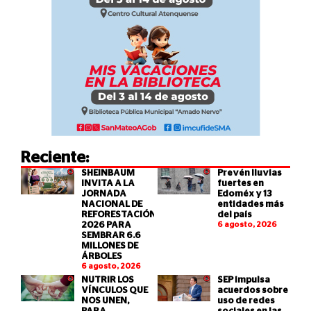
Reciente:
SHEINBAUM
Prevén lluvias
INVITA A LA
fuertes en
JORNADA
Edoméx y 13
NACIONAL DE
entidades más
REFORESTACIÓN
del país
2026 PARA
6 agosto, 2026
SEMBRAR 6.6
MILLONES DE
ÁRBOLES
6 agosto, 2026
NUTRIR LOS
SEP impulsa
VÍNCULOS QUE
acuerdos sobre
NOS UNEN,
uso de redes