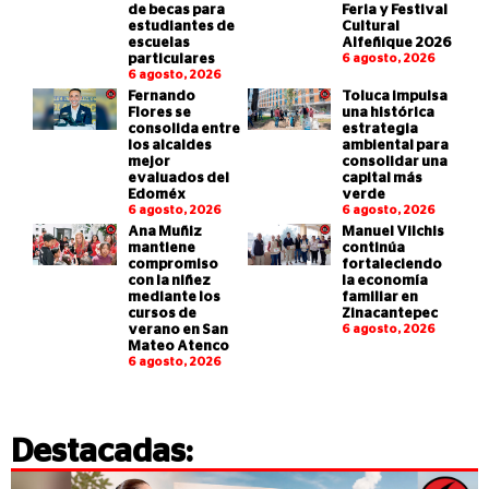
de becas para
Feria y Festival
estudiantes de
Cultural
escuelas
Alfeñique 2026
particulares
6 agosto, 2026
6 agosto, 2026
Fernando
Toluca impulsa
Flores se
una histórica
consolida entre
estrategia
los alcaldes
ambiental para
mejor
consolidar una
evaluados del
capital más
Edoméx
verde
6 agosto, 2026
6 agosto, 2026
Ana Muñiz
Manuel Vilchis
mantiene
continúa
compromiso
fortaleciendo
con la niñez
la economía
mediante los
familiar en
cursos de
Zinacantepec
verano en San
6 agosto, 2026
Mateo Atenco
6 agosto, 2026
Destacadas: