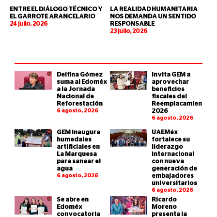
ENTRE EL DIÁLOGO TÉCNICO Y
LA REALIDAD HUMANITARIA
EL GARROTE ARANCELARIO
NOS DEMANDA UN SENTIDO
24 julio, 2026
RESPONSABLE
23 julio, 2026
Delfina Gómez
Invita GEM a
suma al Edoméx
aprovechar
a la Jornada
beneficios
Nacional de
fiscales del
Reforestación
Reemplacamiento
6 agosto, 2026
2026
6 agosto, 2026
GEM inaugura
UAEMéx
humedales
fortalece su
artificiales en
liderazgo
La Marquesa
internacional
para sanear el
con nueva
agua
generación de
6 agosto, 2026
embajadores
universitarios
6 agosto, 2026
Se abre en
Ricardo
Edoméx
Moreno
convocatoria
presenta la