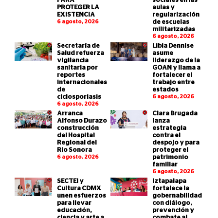
PARA
sociales en las
PROTEGER LA
aulas y
EXISTENCIA
regularización
6 agosto, 2026
de escuelas
militarizadas
6 agosto, 2026
Secretaría de
Libia Dennise
Salud refuerza
asume
vigilancia
liderazgo de la
sanitaria por
GOAN y llama a
reportes
fortalecer el
internacionales
trabajo entre
de
estados
ciclosporiasis
6 agosto, 2026
6 agosto, 2026
Arranca
Clara Brugada
Alfonso Durazo
lanza
construcción
estrategia
del Hospital
contra el
Regional del
despojo y para
Río Sonora
proteger el
6 agosto, 2026
patrimonio
familiar
6 agosto, 2026
SECTEI y
Iztapalapa
Cultura CDMX
fortalece la
unen esfuerzos
gobernabilidad
para llevar
con diálogo,
educación,
prevención y
ciencia y arte a
combate al