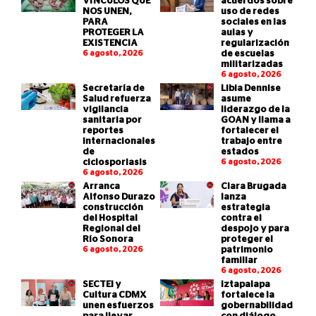
VÍNCULOS QUE
acuerdos sobre
NOS UNEN,
uso de redes
PARA
sociales en las
PROTEGER LA
aulas y
EXISTENCIA
regularización
6 agosto, 2026
de escuelas
militarizadas
6 agosto, 2026
Secretaría de
Libia Dennise
Salud refuerza
asume
vigilancia
liderazgo de la
sanitaria por
GOAN y llama a
reportes
fortalecer el
internacionales
trabajo entre
de
estados
ciclosporiasis
6 agosto, 2026
6 agosto, 2026
Arranca
Clara Brugada
Alfonso Durazo
lanza
construcción
estrategia
del Hospital
contra el
Regional del
despojo y para
Río Sonora
proteger el
6 agosto, 2026
patrimonio
familiar
6 agosto, 2026
SECTEI y
Iztapalapa
Cultura CDMX
fortalece la
unen esfuerzos
gobernabilidad