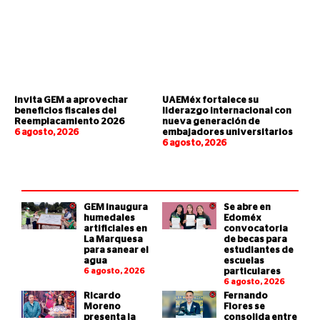
Invita GEM a aprovechar
UAEMéx fortalece su
beneficios fiscales del
liderazgo internacional con
Reemplacamiento 2026
nueva generación de
6 agosto, 2026
embajadores universitarios
6 agosto, 2026
GEM inaugura
Se abre en
humedales
Edoméx
artificiales en
convocatoria
La Marquesa
de becas para
para sanear el
estudiantes de
agua
escuelas
6 agosto, 2026
particulares
6 agosto, 2026
Ricardo
Fernando
Moreno
Flores se
presenta la
consolida entre