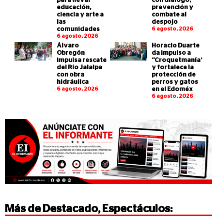
para llevar
con diálogo,
educación,
prevención y
ciencia y arte a
combate al
las
despojo
comunidades
6 agosto, 2026
6 agosto, 2026
Álvaro
Horacio Duarte
Obregón
da impulso a
impulsa rescate
“Croquetmanía”
del Río Jalalpa
y fortalece la
con obra
protección de
hidráulica
perros y gatos
6 agosto, 2026
en el Edoméx
6 agosto, 2026
Más de
Destacado
,
Espectáculos
: