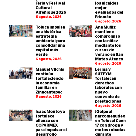
Feria y Festival
los alcaldes
Cultural
mejor
Alfeñique 2026
evaluados del
6 agosto, 2026
Edoméx
6 agosto, 2026
Toluca impulsa
Ana Muñiz
una histórica
mantiene
estrategia
compromiso
ambiental para
con la niñez
consolidar una
mediante los
capital más
cursos de
verde
verano en San
6 agosto, 2026
Mateo Atenco
6 agosto, 2026
Manuel Vilchis
Lerma y
continúa
SUTEYM
fortaleciendo
fortalecen
la economía
derechos
familiar en
laborales con
Zinacantepec
nuevo
6 agosto, 2026
convenio de
prestaciones
6 agosto, 2026
Isaac Montoya
¡Golpe al
fortalece
narcomenudeo
alianza con
en Toluca! Caen
COPARMEX
17 con droga y
para impulsar el
motos robadas
desarrollo
durante