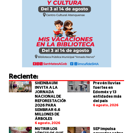
Reciente:
SHEINBAUM
Prevén lluvias
INVITA A LA
fuertes en
JORNADA
Edoméx y 13
NACIONAL DE
entidades más
REFORESTACIÓN
del país
2026 PARA
6 agosto, 2026
SEMBRAR 6.6
MILLONES DE
ÁRBOLES
6 agosto, 2026
NUTRIR LOS
SEP impulsa