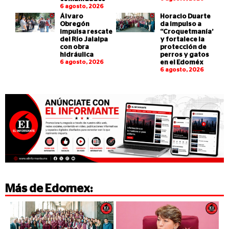
6 agosto, 2026
Álvaro
Horacio Duarte
Obregón
da impulso a
impulsa rescate
“Croquetmanía”
del Río Jalalpa
y fortalece la
con obra
protección de
hidráulica
perros y gatos
6 agosto, 2026
en el Edoméx
6 agosto, 2026
Más de
Edomex
: