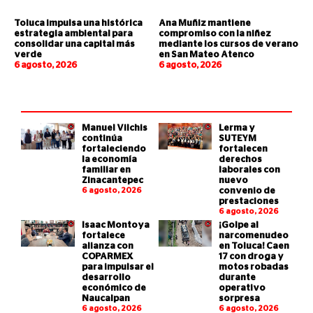
Toluca impulsa una histórica
Ana Muñiz mantiene
estrategia ambiental para
compromiso con la niñez
consolidar una capital más
mediante los cursos de verano
verde
en San Mateo Atenco
6 agosto, 2026
6 agosto, 2026
Manuel Vilchis
Lerma y
continúa
SUTEYM
fortaleciendo
fortalecen
la economía
derechos
familiar en
laborales con
Zinacantepec
nuevo
6 agosto, 2026
convenio de
prestaciones
6 agosto, 2026
Isaac Montoya
¡Golpe al
fortalece
narcomenudeo
alianza con
en Toluca! Caen
COPARMEX
17 con droga y
para impulsar el
motos robadas
desarrollo
durante
económico de
operativo
Naucalpan
sorpresa
6 agosto, 2026
6 agosto, 2026