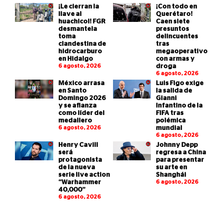
¡Le cierran la
¡Con todo en
llave al
Querétaro!
huachicol! FGR
Caen siete
desmantela
presuntos
toma
delincuentes
clandestina de
tras
hidrocarburo
megaoperativo
en Hidalgo
con armas y
6 agosto, 2026
droga
6 agosto, 2026
México arrasa
Luis Figo exige
en Santo
la salida de
Domingo 2026
Gianni
y se afianza
Infantino de la
como líder del
FIFA tras
medallero
polémica
6 agosto, 2026
mundial
6 agosto, 2026
Henry Cavill
Johnny Depp
será
regresa a China
protagonista
para presentar
de la nueva
su arte en
serie live action
Shanghái
“Warhammer
6 agosto, 2026
40,000”
6 agosto, 2026