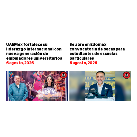
UAEMéx fortalece su
Se abre en Edoméx
liderazgo internacional con
convocatoria de becas para
nueva generación de
estudiantes de escuelas
embajadores universitarios
particulares
6 agosto, 2026
6 agosto, 2026