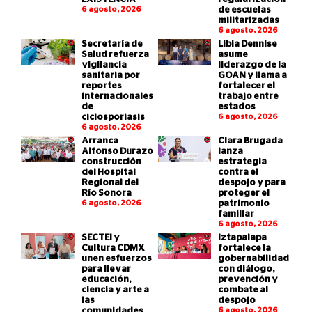
6 agosto, 2026
de escuelas
militarizadas
6 agosto, 2026
Secretaría de
Libia Dennise
Salud refuerza
asume
vigilancia
liderazgo de la
sanitaria por
GOAN y llama a
reportes
fortalecer el
internacionales
trabajo entre
de
estados
ciclosporiasis
6 agosto, 2026
6 agosto, 2026
Arranca
Clara Brugada
Alfonso Durazo
lanza
construcción
estrategia
del Hospital
contra el
Regional del
despojo y para
Río Sonora
proteger el
6 agosto, 2026
patrimonio
familiar
6 agosto, 2026
SECTEI y
Iztapalapa
Cultura CDMX
fortalece la
unen esfuerzos
gobernabilidad
para llevar
con diálogo,
educación,
prevención y
ciencia y arte a
combate al
las
despojo
comunidades
6 agosto, 2026