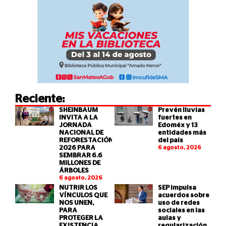
Reciente:
SHEINBAUM
Prevén lluvias
INVITA A LA
fuertes en
JORNADA
Edoméx y 13
NACIONAL DE
entidades más
REFORESTACIÓN
del país
2026 PARA
6 agosto, 2026
SEMBRAR 6.6
MILLONES DE
ÁRBOLES
6 agosto, 2026
NUTRIR LOS
SEP impulsa
VÍNCULOS QUE
acuerdos sobre
NOS UNEN,
uso de redes
PARA
sociales en las
PROTEGER LA
aulas y
EXISTENCIA
regularización