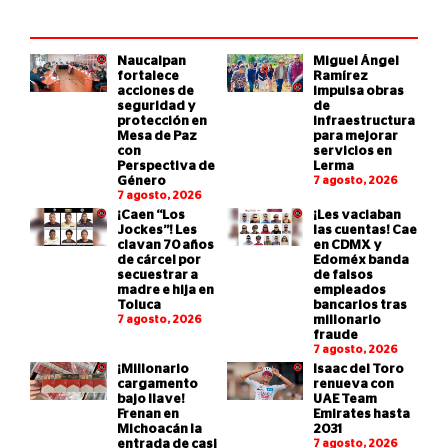
Naucalpan
Miguel Ángel
fortalece
Ramírez
acciones de
impulsa obras
seguridad y
de
protección en
infraestructura
Mesa de Paz
para mejorar
con
servicios en
Perspectiva de
Lerma
Género
7 agosto, 2026
7 agosto, 2026
¡Caen “Los
¡Les vaciaban
Jockes”! Les
las cuentas! Cae
clavan 70 años
en CDMX y
de cárcel por
Edoméx banda
secuestrar a
de falsos
madre e hija en
empleados
Toluca
bancarios tras
7 agosto, 2026
millonario
fraude
7 agosto, 2026
¡Millonario
Isaac del Toro
cargamento
renueva con
bajo llave!
UAE Team
Frenan en
Emirates hasta
Michoacán la
2031
entrada de casi
7 agosto, 2026