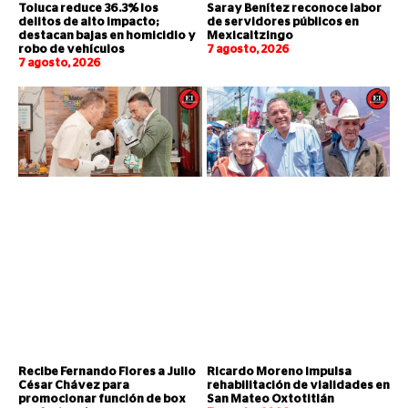
Toluca reduce 36.3% los
Saray Benítez reconoce labor
delitos de alto impacto;
de servidores públicos en
destacan bajas en homicidio y
Mexicaltzingo
robo de vehículos
7 agosto, 2026
7 agosto, 2026
Recibe Fernando Flores a Julio
Ricardo Moreno impulsa
César Chávez para
rehabilitación de vialidades en
promocionar función de box
San Mateo Oxtotitlán