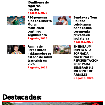
10 millones de
cigarros
ilegales
7 agosto, 2026
PSG pone sus
Zendaya y Tom
ojos en Gilberto
Holland
Mora;
celebran su
mantienen
boda en una
continuo
ceremonia
seguimiento
privada en
7 agosto, 2026
Inglaterra
7 agosto, 2026
Familia de
SHEINBAUM
Perez Hilton
INVITA A LA
hablan sobre su
JORNADA
estado de salud
NACIONAL DE
tras crisis en
REFORESTACIÓN
vivo
2026 PARA
7 agosto, 2026
SEMBRAR 6.6
MILLONES DE
ÁRBOLES
6 agosto, 2026
Destacadas: