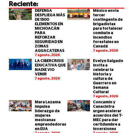
Reciente:
DEFENSA
México envía
DESPLIEGA MÁS
tercer
DE 1500
contingente de
ELEMENTOS EN
brigadistas
MICHOACÁN
para fortalecer
PARA
combate a
REFORZAR
incendios
SEGURIDAD EN
forestales en
ZONAS
Canadá
AGUACATERAS
7 agosto, 2026
7 agosto, 2026
LA CIBERCRISIS
Evelyn Salgado
EDUCATIVA QUE
invita a
NADIE VIO
celebrar la
VENIR
historia y
7 agosto, 2026
cultura de
Guerrero en
Semana
Cultural
7 agosto, 2026
Mara Lezama
Concamin y
impulsa
Canacintra
liderazgo de
urgen acelerar
mujeres
acuerdos del T-
mexicanas
MEC para dar
emprendedoras
certidumbre a
en EUA
inversiones