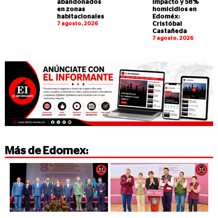
abandonados
impacto y 58%
en zonas
homicidios en
habitacionales
Edoméx:
7 agosto, 2026
Cristóbal
Castañeda
7 agosto, 2026
Más de
Edomex
: