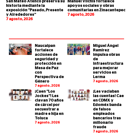
San Mateo Atenco preserva su
Manuel Vilchis fortalece
historia mediante la
apoyos sociales y obras
exposición “Pasado, Presente
comunitarias en Zinacantepec
y Alrededores”
7 agosto, 2026
7 agosto, 2026
Naucalpan
Miguel Ángel
fortalece
Ramírez
acciones de
impulsa obras
seguridad y
de
protección en
infraestructura
Mesa de Paz
para mejorar
con
servicios en
Perspectiva de
Lerma
Género
7 agosto, 2026
7 agosto, 2026
¡Caen “Los
¡Les vaciaban
Jockes”! Les
las cuentas! Cae
clavan 70 años
en CDMX y
de cárcel por
Edoméx banda
secuestrar a
de falsos
madre e hija en
empleados
Toluca
bancarios tras
7 agosto, 2026
millonario
fraude
7 agosto, 2026