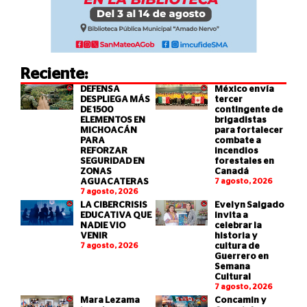
Reciente:
DEFENSA
México envía
DESPLIEGA MÁS
tercer
DE 1500
contingente de
ELEMENTOS EN
brigadistas
MICHOACÁN
para fortalecer
PARA
combate a
REFORZAR
incendios
SEGURIDAD EN
forestales en
ZONAS
Canadá
AGUACATERAS
7 agosto, 2026
7 agosto, 2026
LA CIBERCRISIS
Evelyn Salgado
EDUCATIVA QUE
invita a
NADIE VIO
celebrar la
VENIR
historia y
7 agosto, 2026
cultura de
Guerrero en
Semana
Cultural
7 agosto, 2026
Mara Lezama
Concamin y