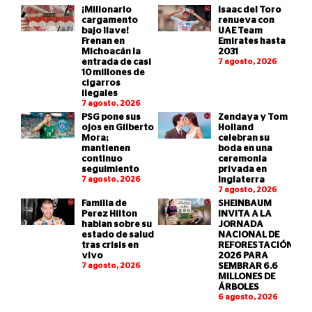
¡Millonario
Isaac del Toro
cargamento
renueva con
bajo llave!
UAE Team
Frenan en
Emirates hasta
Michoacán la
2031
entrada de casi
7 agosto, 2026
10 millones de
cigarros
ilegales
7 agosto, 2026
PSG pone sus
Zendaya y Tom
ojos en Gilberto
Holland
Mora;
celebran su
mantienen
boda en una
continuo
ceremonia
seguimiento
privada en
7 agosto, 2026
Inglaterra
7 agosto, 2026
Familia de
SHEINBAUM
Perez Hilton
INVITA A LA
hablan sobre su
JORNADA
estado de salud
NACIONAL DE
tras crisis en
REFORESTACIÓN
vivo
2026 PARA
7 agosto, 2026
SEMBRAR 6.6
MILLONES DE
ÁRBOLES
6 agosto, 2026