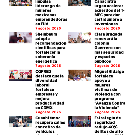
impulsa
Canacintra
liderazgo de
urgen acelerar
mujeres
acuerdos del T-
mexicanas
MEC para dar
emprendedoras
certidumbre a
en EUA
inversiones
7 agosto, 2026
7 agosto, 2026
Sheinbaum
Clara Brugada
adopta
renovará la
recomendaciones
colonia
científicas para
Guerrero con
fortalecer la
más seguridad
soberanía
y espacios
energética
públicos
7 agosto, 2026
7 agosto, 2026
COPRED
Miguel Hidalgo
destaca que la
fortalece
diversidad
apoyo a
laboral
mujeres
fortalece
víctimas de
empresas y
violencia con
mejora
programa
productividad
“Avanza Contra
en CDMX
la Violencia”
7 agosto, 2026
7 agosto, 2026
Cuauhtémoc
Estrategia de
recupera calles
seguridad
con retiro de
redujo 40%
vehículos
delitos de alto