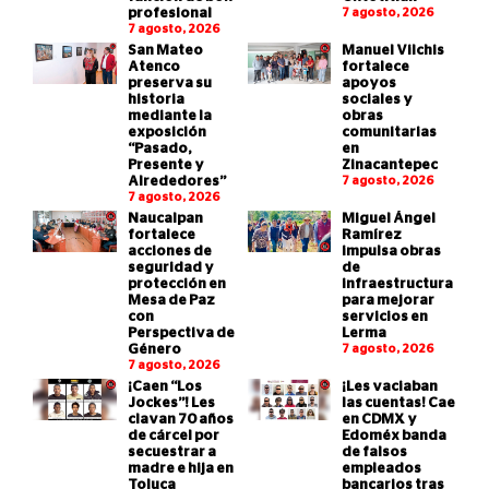
profesional
7 agosto, 2026
7 agosto, 2026
San Mateo
Manuel Vilchis
Atenco
fortalece
preserva su
apoyos
historia
sociales y
mediante la
obras
exposición
comunitarias
“Pasado,
en
Presente y
Zinacantepec
Alrededores”
7 agosto, 2026
7 agosto, 2026
Naucalpan
Miguel Ángel
fortalece
Ramírez
acciones de
impulsa obras
seguridad y
de
protección en
infraestructura
Mesa de Paz
para mejorar
con
servicios en
Perspectiva de
Lerma
Género
7 agosto, 2026
7 agosto, 2026
¡Caen “Los
¡Les vaciaban
Jockes”! Les
las cuentas! Cae
clavan 70 años
en CDMX y
de cárcel por
Edoméx banda
secuestrar a
de falsos
madre e hija en
empleados
Toluca
bancarios tras