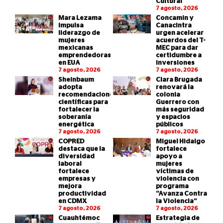
Cultural
7 agosto, 2026
Mara Lezama
Concamin y
impulsa
Canacintra
liderazgo de
urgen acelerar
mujeres
acuerdos del T-
mexicanas
MEC para dar
emprendedoras
certidumbre a
en EUA
inversiones
7 agosto, 2026
7 agosto, 2026
Sheinbaum
Clara Brugada
adopta
renovará la
recomendaciones
colonia
científicas para
Guerrero con
fortalecer la
más seguridad
soberanía
y espacios
energética
públicos
7 agosto, 2026
7 agosto, 2026
COPRED
Miguel Hidalgo
destaca que la
fortalece
diversidad
apoyo a
laboral
mujeres
fortalece
víctimas de
empresas y
violencia con
mejora
programa
productividad
“Avanza Contra
en CDMX
la Violencia”
7 agosto, 2026
7 agosto, 2026
Cuauhtémoc
Estrategia de