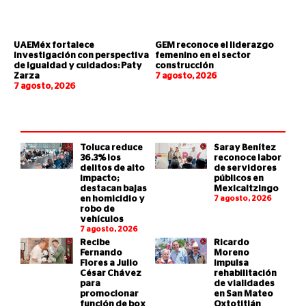
UAEMéx fortalece
GEM reconoce el liderazgo
investigación con perspectiva
femenino en el sector
de igualdad y cuidados: Paty
construcción
Zarza
7 agosto, 2026
7 agosto, 2026
Toluca reduce
Saray Benítez
36.3% los
reconoce labor
delitos de alto
de servidores
impacto;
públicos en
destacan bajas
Mexicaltzingo
en homicidio y
7 agosto, 2026
robo de
vehículos
7 agosto, 2026
Recibe
Ricardo
Fernando
Moreno
Flores a Julio
impulsa
César Chávez
rehabilitación
para
de vialidades
promocionar
en San Mateo
función de box
Oxtotitlán