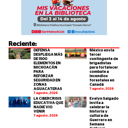
Reciente:
DEFENSA
México envía
DESPLIEGA MÁS
tercer
DE 1500
contingente de
ELEMENTOS EN
brigadistas
MICHOACÁN
para fortalecer
PARA
combate a
REFORZAR
incendios
SEGURIDAD EN
forestales en
ZONAS
Canadá
AGUACATERAS
7 agosto, 2026
7 agosto, 2026
LA CIBERCRISIS
Evelyn Salgado
EDUCATIVA QUE
invita a
NADIE VIO
celebrar la
VENIR
historia y
7 agosto, 2026
cultura de
Guerrero en
Semana