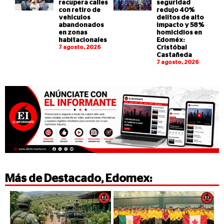
recupera calles
seguridad
con retiro de
redujo 40%
vehículos
delitos de alto
abandonados
impacto y 58%
en zonas
homicidios en
habitacionales
Edoméx:
7 agosto, 2026
Cristóbal
Castañeda
7 agosto, 2026
Más de
Destacado
,
Edomex
: