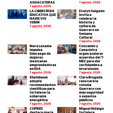
AGUACATERAS
7 agosto, 2026
7 agosto, 2026
LA CIBERCRISIS
Evelyn Salgado
EDUCATIVA QUE
invita a
NADIE VIO
celebrar la
VENIR
historia y
7 agosto, 2026
cultura de
Guerrero en
Semana
Cultural
7 agosto, 2026
Mara Lezama
Concamin y
impulsa
Canacintra
liderazgo de
urgen acelerar
mujeres
acuerdos del T-
mexicanas
MEC para dar
emprendedoras
certidumbre a
en EUA
inversiones
7 agosto, 2026
7 agosto, 2026
Sheinbaum
Clara Brugada
adopta
renovará la
recomendaciones
colonia
científicas para
Guerrero con
fortalecer la
más seguridad
soberanía
y espacios
energética
públicos
7 agosto, 2026
7 agosto, 2026
COPRED
Miguel Hidalgo
destaca que la
fortalece