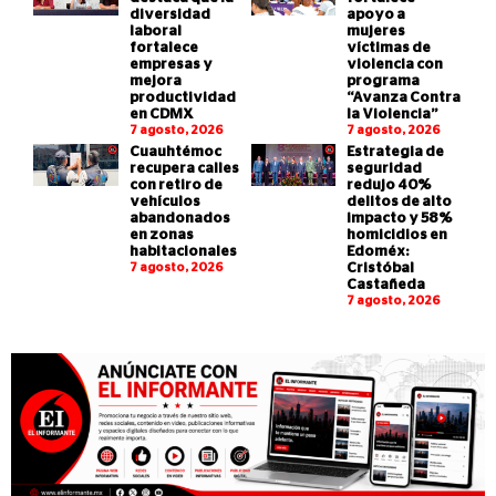
diversidad
apoyo a
laboral
mujeres
fortalece
víctimas de
empresas y
violencia con
mejora
programa
productividad
“Avanza Contra
en CDMX
la Violencia”
7 agosto, 2026
7 agosto, 2026
Cuauhtémoc
Estrategia de
recupera calles
seguridad
con retiro de
redujo 40%
vehículos
delitos de alto
abandonados
impacto y 58%
en zonas
homicidios en
habitacionales
Edoméx:
7 agosto, 2026
Cristóbal
Castañeda
7 agosto, 2026