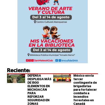
Reciente:
DEFENSA
México envía
DESPLIEGA MÁS
tercer
DE 1500
contingente de
ELEMENTOS EN
brigadistas
MICHOACÁN
para fortalecer
PARA
combate a
REFORZAR
incendios
SEGURIDAD EN
forestales en
ZONAS
Canadá