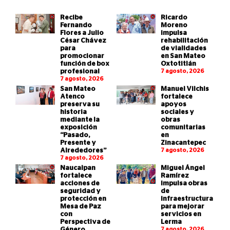
Recibe
Ricardo
Fernando
Moreno
Flores a Julio
impulsa
César Chávez
rehabilitación
para
de vialidades
promocionar
en San Mateo
función de box
Oxtotitlán
profesional
7 agosto, 2026
7 agosto, 2026
San Mateo
Manuel Vilchis
Atenco
fortalece
preserva su
apoyos
historia
sociales y
mediante la
obras
exposición
comunitarias
“Pasado,
en
Presente y
Zinacantepec
Alrededores”
7 agosto, 2026
7 agosto, 2026
Naucalpan
Miguel Ángel
fortalece
Ramírez
acciones de
impulsa obras
seguridad y
de
protección en
infraestructura
Mesa de Paz
para mejorar
con
servicios en
Perspectiva de
Lerma
Género
7 agosto, 2026