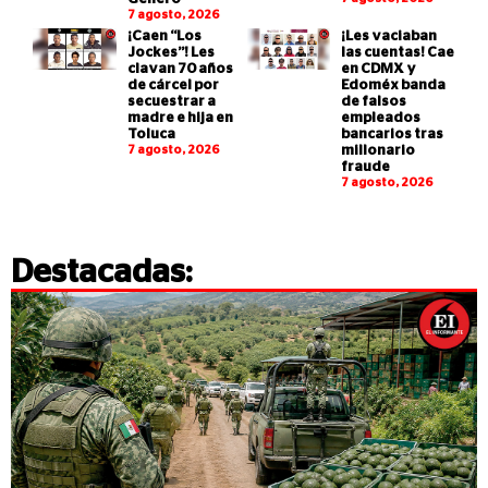
7 agosto, 2026
¡Caen “Los
¡Les vaciaban
Jockes”! Les
las cuentas! Cae
clavan 70 años
en CDMX y
de cárcel por
Edoméx banda
secuestrar a
de falsos
madre e hija en
empleados
Toluca
bancarios tras
7 agosto, 2026
millonario
fraude
7 agosto, 2026
Destacadas: