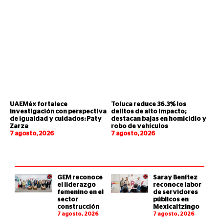
UAEMéx fortalece
Toluca reduce 36.3% los
investigación con perspectiva
delitos de alto impacto;
de igualdad y cuidados: Paty
destacan bajas en homicidio y
Zarza
robo de vehículos
7 agosto, 2026
7 agosto, 2026
GEM reconoce
Saray Benítez
el liderazgo
reconoce labor
femenino en el
de servidores
sector
públicos en
construcción
Mexicaltzingo
7 agosto, 2026
7 agosto, 2026