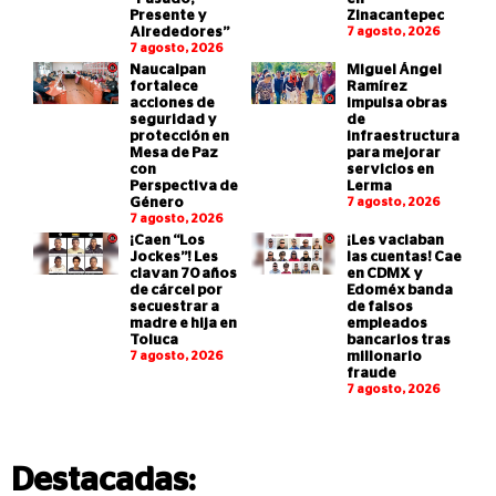
Presente y
Zinacantepec
Alrededores”
7 agosto, 2026
7 agosto, 2026
Naucalpan
Miguel Ángel
fortalece
Ramírez
acciones de
impulsa obras
seguridad y
de
protección en
infraestructura
Mesa de Paz
para mejorar
con
servicios en
Perspectiva de
Lerma
Género
7 agosto, 2026
7 agosto, 2026
¡Caen “Los
¡Les vaciaban
Jockes”! Les
las cuentas! Cae
clavan 70 años
en CDMX y
de cárcel por
Edoméx banda
secuestrar a
de falsos
madre e hija en
empleados
Toluca
bancarios tras
7 agosto, 2026
millonario
fraude
7 agosto, 2026
Destacadas: