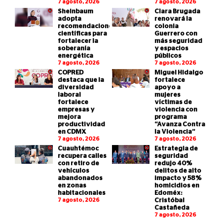
7 agosto, 2026
7 agosto, 2026
Sheinbaum
Clara Brugada
adopta
renovará la
recomendaciones
colonia
científicas para
Guerrero con
fortalecer la
más seguridad
soberanía
y espacios
energética
públicos
7 agosto, 2026
7 agosto, 2026
COPRED
Miguel Hidalgo
destaca que la
fortalece
diversidad
apoyo a
laboral
mujeres
fortalece
víctimas de
empresas y
violencia con
mejora
programa
productividad
“Avanza Contra
en CDMX
la Violencia”
7 agosto, 2026
7 agosto, 2026
Cuauhtémoc
Estrategia de
recupera calles
seguridad
con retiro de
redujo 40%
vehículos
delitos de alto
abandonados
impacto y 58%
en zonas
homicidios en
habitacionales
Edoméx:
7 agosto, 2026
Cristóbal
Castañeda
7 agosto, 2026