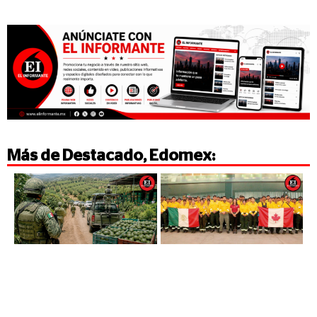
Más de
Destacado
,
Edomex
: