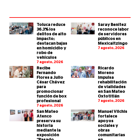
Toluca reduce
Saray Benítez
36.3% los
reconoce labor
delitos de alto
de servidores
impacto;
públicos en
destacan bajas
Mexicaltzingo
en homicidio y
7 agosto, 2026
robo de
vehículos
7 agosto, 2026
Recibe
Ricardo
Fernando
Moreno
Flores a Julio
impulsa
César Chávez
rehabilitación
para
de vialidades
promocionar
en San Mateo
función de box
Oxtotitlán
profesional
7 agosto, 2026
7 agosto, 2026
San Mateo
Manuel Vilchis
Atenco
fortalece
preserva su
apoyos
historia
sociales y
mediante la
obras
exposición
comunitarias
“Pasado,
en