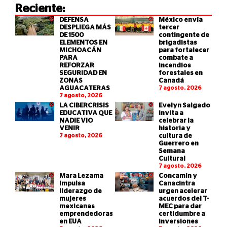
Reciente:
DEFENSA
México envía
DESPLIEGA MÁS
tercer
DE 1500
contingente de
ELEMENTOS EN
brigadistas
MICHOACÁN
para fortalecer
PARA
combate a
REFORZAR
incendios
SEGURIDAD EN
forestales en
ZONAS
Canadá
AGUACATERAS
7 agosto, 2026
7 agosto, 2026
LA CIBERCRISIS
Evelyn Salgado
EDUCATIVA QUE
invita a
NADIE VIO
celebrar la
VENIR
historia y
7 agosto, 2026
cultura de
Guerrero en
Semana
Cultural
7 agosto, 2026
Mara Lezama
Concamin y
impulsa
Canacintra
liderazgo de
urgen acelerar
mujeres
acuerdos del T-
mexicanas
MEC para dar
emprendedoras
certidumbre a
en EUA
inversiones