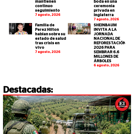
mantienen
boda en una
continuo
ceremonia
seguimiento
privada en
7 agosto, 2026
Inglaterra
7 agosto, 2026
Familia de
SHEINBAUM
Perez Hilton
INVITA A LA
hablan sobre su
JORNADA
estado de salud
NACIONAL DE
tras crisis en
REFORESTACIÓN
vivo
2026 PARA
7 agosto, 2026
SEMBRAR 6.6
MILLONES DE
ÁRBOLES
6 agosto, 2026
Destacadas: