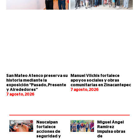
San Mateo Atenco preserva su
Manuel Vilchis fortalece
historia mediante la
apoyos sociales y obras
exposición “Pasado, Presente
comunitarias en Zinacantepec
y Alrededores”
7 agosto, 2026
7 agosto, 2026
Naucalpan
Miguel Ángel
fortalece
Ramírez
acciones de
impulsa obras
seguridad y
de