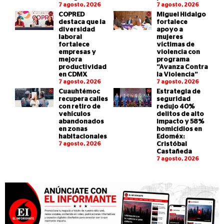
7 agosto, 2026
7 agosto, 2026
COPRED
Miguel Hidalgo
destaca que la
fortalece
diversidad
apoyo a
laboral
mujeres
fortalece
víctimas de
empresas y
violencia con
mejora
programa
productividad
“Avanza Contra
en CDMX
la Violencia”
7 agosto, 2026
7 agosto, 2026
Cuauhtémoc
Estrategia de
recupera calles
seguridad
con retiro de
redujo 40%
vehículos
delitos de alto
abandonados
impacto y 58%
en zonas
homicidios en
habitacionales
Edoméx:
7 agosto, 2026
Cristóbal
Castañeda
7 agosto, 2026