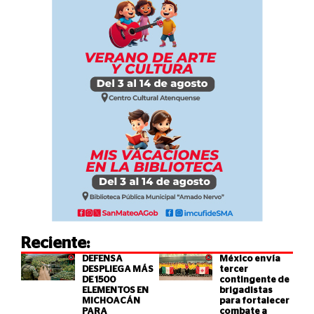
Reciente:
DEFENSA
México envía
DESPLIEGA MÁS
tercer
DE 1500
contingente de
ELEMENTOS EN
brigadistas
MICHOACÁN
para fortalecer
PARA
combate a