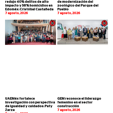
redujo 40% delitos de alto
de modernización del
impacto y 58% homicidios en
zoológico del Parque del
Edoméx: Cristóbal Castañeda
Pueblo
7 agosto, 2026
7 agosto, 2026
UAEMéx fortalece
GEM reconoce el liderazgo
investigación con perspectiva
femenino en el sector
de igualdad y cuidados: Paty
construcción
Zarza
7 agosto, 2026