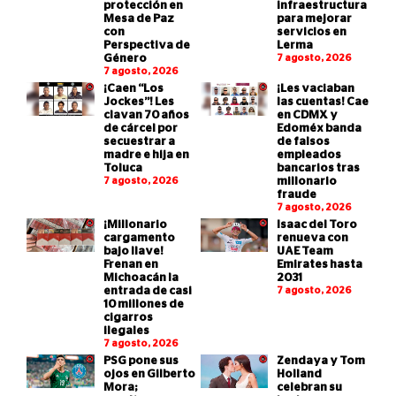
protección en
infraestructura
Mesa de Paz
para mejorar
con
servicios en
Perspectiva de
Lerma
Género
7 agosto, 2026
7 agosto, 2026
¡Caen “Los
¡Les vaciaban
Jockes”! Les
las cuentas! Cae
clavan 70 años
en CDMX y
de cárcel por
Edoméx banda
secuestrar a
de falsos
madre e hija en
empleados
Toluca
bancarios tras
7 agosto, 2026
millonario
fraude
7 agosto, 2026
¡Millonario
Isaac del Toro
cargamento
renueva con
bajo llave!
UAE Team
Frenan en
Emirates hasta
Michoacán la
2031
entrada de casi
7 agosto, 2026
10 millones de
cigarros
ilegales
7 agosto, 2026
PSG pone sus
Zendaya y Tom
ojos en Gilberto
Holland
Mora;
celebran su