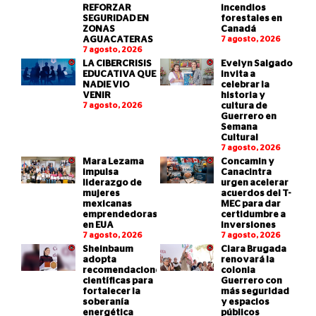
REFORZAR
incendios
SEGURIDAD EN
forestales en
ZONAS
Canadá
AGUACATERAS
7 agosto, 2026
7 agosto, 2026
LA CIBERCRISIS
Evelyn Salgado
EDUCATIVA QUE
invita a
NADIE VIO
celebrar la
VENIR
historia y
7 agosto, 2026
cultura de
Guerrero en
Semana
Cultural
7 agosto, 2026
Mara Lezama
Concamin y
impulsa
Canacintra
liderazgo de
urgen acelerar
mujeres
acuerdos del T-
mexicanas
MEC para dar
emprendedoras
certidumbre a
en EUA
inversiones
7 agosto, 2026
7 agosto, 2026
Sheinbaum
Clara Brugada
adopta
renovará la
recomendaciones
colonia
científicas para
Guerrero con
fortalecer la
más seguridad
soberanía
y espacios
energética
públicos