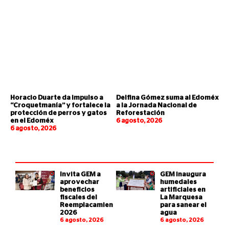
Horacio Duarte da impulso a
Delfina Gómez suma al Edoméx
“Croquetmanía” y fortalece la
a la Jornada Nacional de
protección de perros y gatos
Reforestación
en el Edoméx
6 agosto, 2026
6 agosto, 2026
Invita GEM a
GEM inaugura
aprovechar
humedales
beneficios
artificiales en
fiscales del
La Marquesa
Reemplacamiento
para sanear el
2026
agua
6 agosto, 2026
6 agosto, 2026