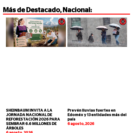
Más de
Destacado
,
Nacional
:
SHEINBAUM INVITA A LA
Prevén lluvias fuertes en
JORNADA NACIONAL DE
Edoméx y 13 entidades más del
REFORESTACIÓN 2026 PARA
país
SEMBRAR 6.6 MILLONES DE
6 agosto, 2026
ÁRBOLES
6 agosto, 2026