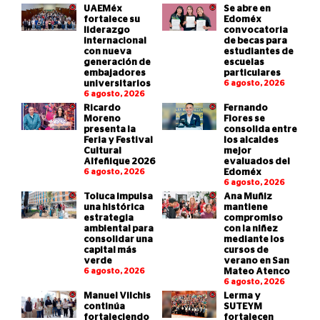
UAEMéx
Se abre en
fortalece su
Edoméx
liderazgo
convocatoria
internacional
de becas para
con nueva
estudiantes de
generación de
escuelas
embajadores
particulares
universitarios
6 agosto, 2026
6 agosto, 2026
Ricardo
Fernando
Moreno
Flores se
presenta la
consolida entre
Feria y Festival
los alcaldes
Cultural
mejor
Alfeñique 2026
evaluados del
6 agosto, 2026
Edoméx
6 agosto, 2026
Toluca impulsa
Ana Muñiz
una histórica
mantiene
estrategia
compromiso
ambiental para
con la niñez
consolidar una
mediante los
capital más
cursos de
verde
verano en San
6 agosto, 2026
Mateo Atenco
6 agosto, 2026
Manuel Vilchis
Lerma y
continúa
SUTEYM
fortaleciendo
fortalecen