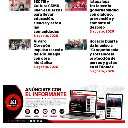
SECTEI y
Iztapalapa
Cultura CDMX
fortalece la
unen esfuerzos
gobernabilidad
para llevar
con diálogo,
educación,
prevención y
ciencia y arte a
combate al
las
despojo
comunidades
6 agosto, 2026
6 agosto, 2026
Álvaro
Horacio Duarte
Obregón
da impulso a
impulsa rescate
“Croquetmanía”
del Río Jalalpa
y fortalece la
con obra
protección de
hidráulica
perros y gatos
6 agosto, 2026
en el Edoméx
6 agosto, 2026