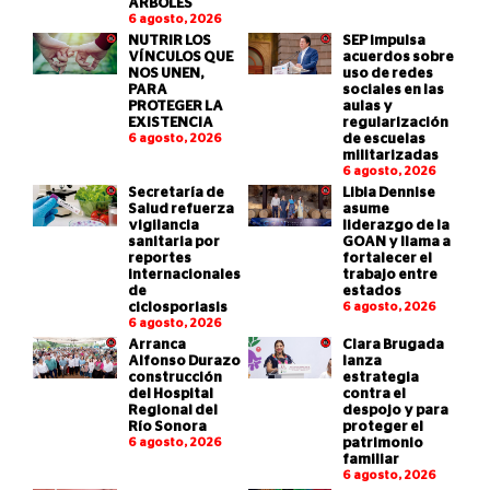
ÁRBOLES
6 agosto, 2026
NUTRIR LOS
SEP impulsa
VÍNCULOS QUE
acuerdos sobre
NOS UNEN,
uso de redes
PARA
sociales en las
PROTEGER LA
aulas y
EXISTENCIA
regularización
6 agosto, 2026
de escuelas
militarizadas
6 agosto, 2026
Secretaría de
Libia Dennise
Salud refuerza
asume
vigilancia
liderazgo de la
sanitaria por
GOAN y llama a
reportes
fortalecer el
internacionales
trabajo entre
de
estados
ciclosporiasis
6 agosto, 2026
6 agosto, 2026
Arranca
Clara Brugada
Alfonso Durazo
lanza
construcción
estrategia
del Hospital
contra el
Regional del
despojo y para
Río Sonora
proteger el
6 agosto, 2026
patrimonio
familiar
6 agosto, 2026