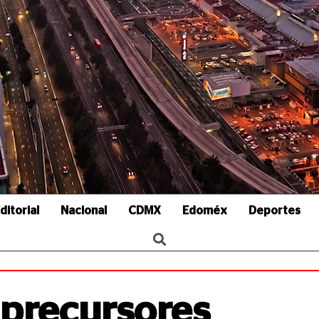
ditorial
Nacional
CDMX
Edoméx
Deportes
 precursores