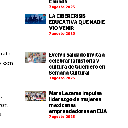
Canadá
7 agosto, 2026
LA CIBERCRISIS
EDUCATIVA QUE NADIE
VIO VENIR
7 agosto, 2026
uatro
Evelyn Salgado invita a
celebrar la historia y
s con
cultura de Guerrero en
Semana Cultural
7 agosto, 2026
Mara Lezama impulsa
,
liderazgo de mujeres
ron
mexicanas
emprendedoras en EUA
o
7 agosto, 2026