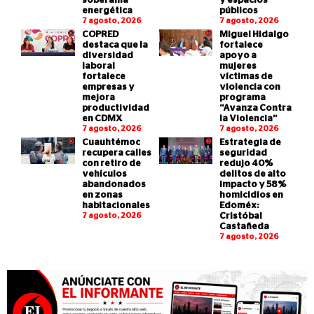
soberanía
y espacios
energética
públicos
7 agosto, 2026
7 agosto, 2026
COPRED
Miguel Hidalgo
destaca que la
fortalece
diversidad
apoyo a
laboral
mujeres
fortalece
víctimas de
empresas y
violencia con
mejora
programa
productividad
“Avanza Contra
en CDMX
la Violencia”
7 agosto, 2026
7 agosto, 2026
Cuauhtémoc
Estrategia de
recupera calles
seguridad
con retiro de
redujo 40%
vehículos
delitos de alto
abandonados
impacto y 58%
en zonas
homicidios en
habitacionales
Edoméx:
7 agosto, 2026
Cristóbal
Castañeda
7 agosto, 2026