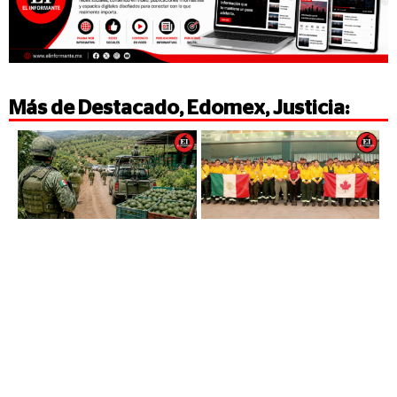
Más de
Destacado
,
Edomex
,
Justicia
: