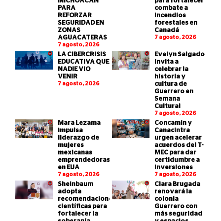
MICHOACÁN
para fortalecer
PARA
combate a
REFORZAR
incendios
SEGURIDAD EN
forestales en
ZONAS
Canadá
AGUACATERAS
7 agosto, 2026
7 agosto, 2026
LA CIBERCRISIS
Evelyn Salgado
EDUCATIVA QUE
invita a
NADIE VIO
celebrar la
VENIR
historia y
7 agosto, 2026
cultura de
Guerrero en
Semana
Cultural
7 agosto, 2026
Mara Lezama
Concamin y
impulsa
Canacintra
liderazgo de
urgen acelerar
mujeres
acuerdos del T-
mexicanas
MEC para dar
emprendedoras
certidumbre a
en EUA
inversiones
7 agosto, 2026
7 agosto, 2026
Sheinbaum
Clara Brugada
adopta
renovará la
recomendaciones
colonia
científicas para
Guerrero con
fortalecer la
más seguridad