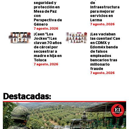
seguridad y
de
protección en
infraestructura
Mesa de Paz
para mejorar
con
servicios en
Perspectiva de
Lerma
Género
7 agosto, 2026
7 agosto, 2026
¡Caen “Los
¡Les vaciaban
Jockes”! Les
las cuentas! Cae
clavan 70 años
en CDMX y
de cárcel por
Edoméx banda
secuestrar a
de falsos
madre e hija en
empleados
Toluca
bancarios tras
7 agosto, 2026
millonario
fraude
7 agosto, 2026
Destacadas: