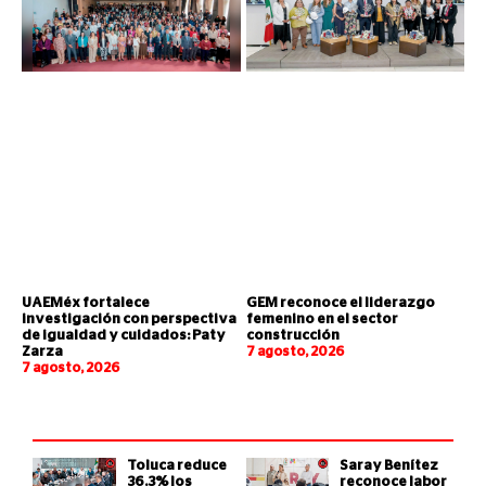
UAEMéx fortalece
GEM reconoce el liderazgo
investigación con perspectiva
femenino en el sector
de igualdad y cuidados: Paty
construcción
Zarza
7 agosto, 2026
7 agosto, 2026
Toluca reduce
Saray Benítez
36.3% los
reconoce labor