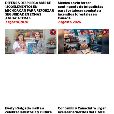
DEFENSA DESPLIEGA MÁS DE
México envía tercer
1500 ELEMENTOS EN
contingente de brigadistas
MICHOACÁN PARA REFORZAR
para fortalecer combate a
SEGURIDAD EN ZONAS
incendios forestales en
AGUACATERAS
Canadá
7 agosto, 2026
7 agosto, 2026
Evelyn Salgado invita a
Concamin y Canacintra urgen
celebrar la historia y cultura
acelerar acuerdos del T-MEC