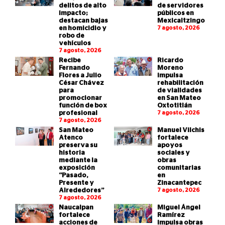
delitos de alto
de servidores
impacto;
públicos en
destacan bajas
Mexicaltzingo
en homicidio y
7 agosto, 2026
robo de
vehículos
7 agosto, 2026
Recibe
Ricardo
Fernando
Moreno
Flores a Julio
impulsa
César Chávez
rehabilitación
para
de vialidades
promocionar
en San Mateo
función de box
Oxtotitlán
profesional
7 agosto, 2026
7 agosto, 2026
San Mateo
Manuel Vilchis
Atenco
fortalece
preserva su
apoyos
historia
sociales y
mediante la
obras
exposición
comunitarias
“Pasado,
en
Presente y
Zinacantepec
Alrededores”
7 agosto, 2026
7 agosto, 2026
Naucalpan
Miguel Ángel
fortalece
Ramírez
acciones de
impulsa obras