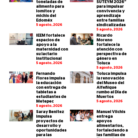
toneladas de
SUTEYM 2026”
alimento para
para impulsar
lomitos y
convivencia y
michis del
aprendizaje
Edoméx
entre familias
5 agosto, 2026
sindicalizadas
5 agosto, 2026
IEEM fortalece
Ricardo
espacios de
Moreno
apoyo a la
fortalece la
maternidad con
atención con
su lactario
perspectiva de
institucional
género en
5 agosto, 2026
Toluca
5 agosto, 2026
Fernando
Toluca impulsa
Flores impulsa
la renovación
la educación
del Museo del
con entrega de
Alfeñique
tabletas a
rumbo al Día de
estudiantes de
Muertos
Metepec
5 agosto, 2026
5 agosto, 2026
Saray Benítez
Manuel Vilchis
impulsa
entrega
proyectos de
apoyos
desarrollo y
alimentarios,
oportunidades
fortaleciendo a
para las
las familias de