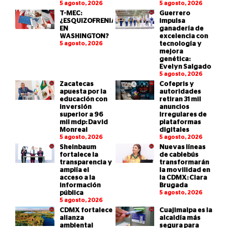
5 agosto, 2026
5 agosto, 2026
T-MEC:
Guerrero
¿ESQUIZOFRENIA
impulsa
EN
ganadería de
WASHINGTON?
excelencia con
5 agosto, 2026
tecnología y
mejora
genética:
Evelyn Salgado
5 agosto, 2026
Zacatecas
Cofepris y
apuesta por la
autoridades
educación con
retiran 31 mil
inversión
anuncios
superior a 96
irregulares de
mil mdp: David
plataformas
Monreal
digitales
5 agosto, 2026
5 agosto, 2026
Sheinbaum
Nuevas líneas
fortalece la
de cablebús
transparencia y
transformarán
amplía el
la movilidad en
acceso a la
la CDMX: Clara
información
Brugada
pública
5 agosto, 2026
5 agosto, 2026
CDMX fortalece
Cuajimalpa es la
alianza
alcaldía más
ambiental
segura para