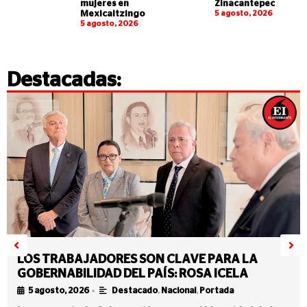
mujeres en
Zinacantepec
Mexicaltzingo
5 agosto, 2026
5 agosto, 2026
Destacadas:
LOS TRABAJADORES SON CLAVE PARA LA
GOBERNABILIDAD DEL PAÍS: ROSA ICELA
•
5 agosto, 2026
Destacado
,
Nacional
,
Portada