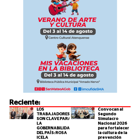
Reciente:
LOS
Convocan al
TRABAJADORES
Segundo
SON CLAVE PARA
Simulacro
LA
Nacional 2026
GOBERNABILIDAD
para fortalecer
DEL PAÍS: ROSA
la cultura de la
ICELA
prevención