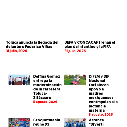
Toluca anuncia la llegada del
UEFA y CONCACAF frenan el
delantero Federico Viñas
plan de Infantino y la FIFA
31 julio, 2026
31 julio, 2026
Delfina Gómez
DIFEM y DIF
entrega la
Nacional
modernización
fortalecen
de la carretera
apoyo a
Toluca-
madres
Zitácuaro
mexiquenses
5 agosto, 2026
con impulso a la
lactancia
materna
5 agosto, 2026
Croquetmanía
Arranca
reúne 93
“Diverti