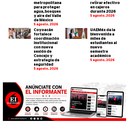
metropolitana
retirar efectivo
para proteger
en cajeros
agua, bosques
durante 2026
y aire del Valle
5 agosto, 2026
de México
5 agosto, 2026
Coyoacán
UAEMéx da la
fortalece
bienvenida a
coordinación
miles de
institucional
estudiantes al
con nueva
nuevo
sesión de
semestre
Concejo y
académico
estrategia de
5 agosto, 2026
seguridad
5 agosto, 2026