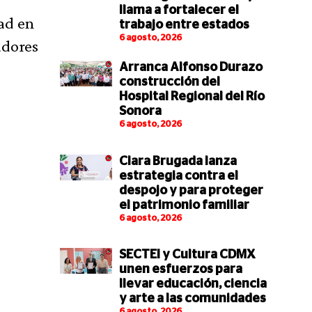
llama a fortalecer el
dad en
trabajo entre estados
6 agosto, 2026
adores
Arranca Alfonso Durazo
construcción del
Hospital Regional del Río
Sonora
6 agosto, 2026
Clara Brugada lanza
estrategia contra el
despojo y para proteger
el patrimonio familiar
6 agosto, 2026
SECTEI y Cultura CDMX
unen esfuerzos para
llevar educación, ciencia
y arte a las comunidades
6 agosto, 2026