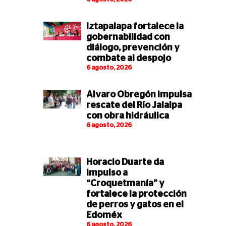
Iztapalapa fortalece la
gobernabilidad con
diálogo, prevención y
combate al despojo
6 agosto, 2026
Álvaro Obregón impulsa
rescate del Río Jalalpa
con obra hidráulica
6 agosto, 2026
Horacio Duarte da
impulso a
“Croquetmanía” y
fortalece la protección
de perros y gatos en el
Edoméx
6 agosto, 2026