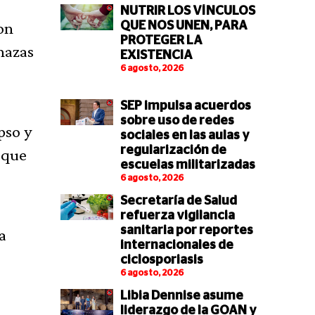
NUTRIR LOS VÍNCULOS
con
QUE NOS UNEN, PARA
PROTEGER LA
nazas
EXISTENCIA
6 agosto, 2026
SEP impulsa acuerdos
sobre uso de redes
pso y
sociales en las aulas y
regularización de
 que
escuelas militarizadas
6 agosto, 2026
Secretaría de Salud
refuerza vigilancia
sanitaria por reportes
a
internacionales de
ciclosporiasis
6 agosto, 2026
Libia Dennise asume
liderazgo de la GOAN y