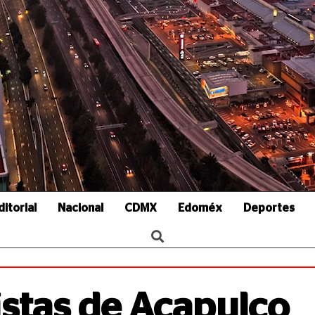
ditorial
Nacional
CDMX
Edoméx
Deportes
istas de Acapulco