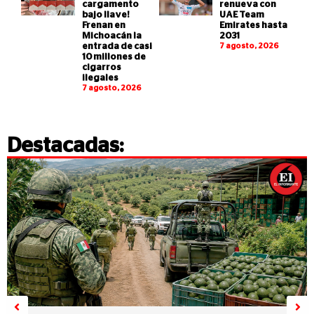
cargamento
renueva con
bajo llave!
UAE Team
Frenan en
Emirates hasta
Michoacán la
2031
entrada de casi
7 agosto, 2026
10 millones de
cigarros
ilegales
7 agosto, 2026
Destacadas: