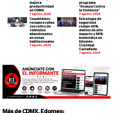
mejora
programa
productividad
“Avanza Contra
en CDMX
la Violencia”
7 agosto, 2026
7 agosto, 2026
Cuauhtémoc
Estrategia de
recupera calles
seguridad
con retiro de
redujo 40%
vehículos
delitos de alto
abandonados
impacto y 58%
en zonas
homicidios en
habitacionales
Edoméx:
7 agosto, 2026
Cristóbal
Castañeda
7 agosto, 2026
Más de
CDMX
,
Edomex
: