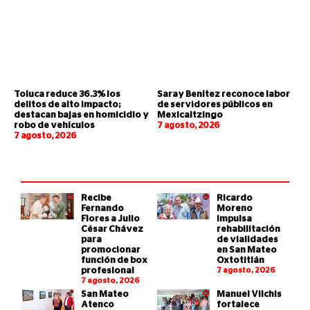
Toluca reduce 36.3% los
Saray Benítez reconoce labor
delitos de alto impacto;
de servidores públicos en
destacan bajas en homicidio y
Mexicaltzingo
robo de vehículos
7 agosto, 2026
7 agosto, 2026
Recibe
Ricardo
Fernando
Moreno
Flores a Julio
impulsa
César Chávez
rehabilitación
para
de vialidades
promocionar
en San Mateo
función de box
Oxtotitlán
profesional
7 agosto, 2026
7 agosto, 2026
San Mateo
Manuel Vilchis
Atenco
fortalece