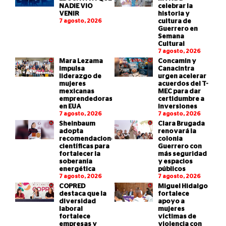
NADIE VIO
celebrar la
VENIR
historia y
7 agosto, 2026
cultura de
Guerrero en
Semana
Cultural
7 agosto, 2026
Mara Lezama
Concamin y
impulsa
Canacintra
liderazgo de
urgen acelerar
mujeres
acuerdos del T-
mexicanas
MEC para dar
emprendedoras
certidumbre a
en EUA
inversiones
7 agosto, 2026
7 agosto, 2026
Sheinbaum
Clara Brugada
adopta
renovará la
recomendaciones
colonia
científicas para
Guerrero con
fortalecer la
más seguridad
soberanía
y espacios
energética
públicos
7 agosto, 2026
7 agosto, 2026
COPRED
Miguel Hidalgo
destaca que la
fortalece
diversidad
apoyo a
laboral
mujeres
fortalece
víctimas de
empresas y
violencia con