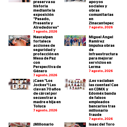
preserva su
apoyos
historia
sociales y
mediante la
obras
exposición
comunitarias
“Pasado,
en
Presente y
Zinacantepec
Alrededores”
7 agosto, 2026
7 agosto, 2026
Naucalpan
Miguel Ángel
fortalece
Ramírez
acciones de
impulsa obras
seguridad y
de
protección en
infraestructura
Mesa de Paz
para mejorar
con
servicios en
Perspectiva de
Lerma
Género
7 agosto, 2026
7 agosto, 2026
¡Caen “Los
¡Les vaciaban
Jockes”! Les
las cuentas! Cae
clavan 70 años
en CDMX y
de cárcel por
Edoméx banda
secuestrar a
de falsos
madre e hija en
empleados
Toluca
bancarios tras
7 agosto, 2026
millonario
fraude
7 agosto, 2026
¡Millonario
Isaac del Toro