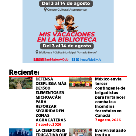
Reciente:
DEFENSA
México envía
DESPLIEGA MÁS
tercer
DE 1500
contingente de
ELEMENTOS EN
brigadistas
MICHOACÁN
para fortalecer
PARA
combate a
REFORZAR
incendios
SEGURIDAD EN
forestales en
ZONAS
Canadá
AGUACATERAS
7 agosto, 2026
7 agosto, 2026
LA CIBERCRISIS
Evelyn Salgado
EDUCATIVA QUE
invita a