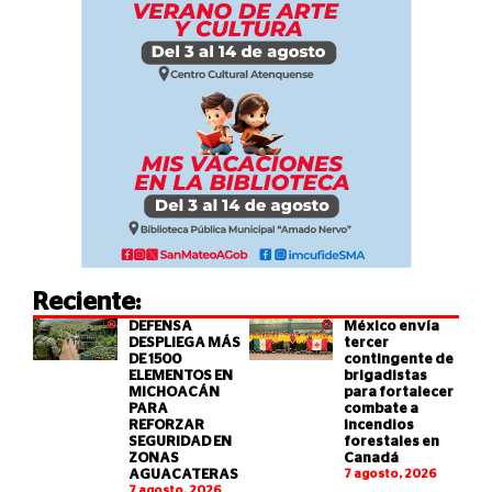
Reciente:
DEFENSA
México envía
DESPLIEGA MÁS
tercer
DE 1500
contingente de
ELEMENTOS EN
brigadistas
MICHOACÁN
para fortalecer
PARA
combate a
REFORZAR
incendios
SEGURIDAD EN
forestales en
ZONAS
Canadá
AGUACATERAS
7 agosto, 2026
7 agosto, 2026