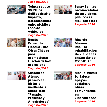
7 agosto, 2026
Toluca reduce
Saray Benítez
36.3% los
reconoce labor
delitos de alto
de servidores
impacto;
públicos en
destacan bajas
Mexicaltzingo
en homicidio y
7 agosto, 2026
robo de
vehículos
7 agosto, 2026
Recibe
Ricardo
Fernando
Moreno
Flores a Julio
impulsa
César Chávez
rehabilitación
para
de vialidades
promocionar
en San Mateo
función de box
Oxtotitlán
profesional
7 agosto, 2026
7 agosto, 2026
San Mateo
Manuel Vilchis
Atenco
fortalece
preserva su
apoyos
historia
sociales y
mediante la
obras
exposición
comunitarias
“Pasado,
en
Presente y
Zinacantepec
Alrededores”
7 agosto, 2026
7 agosto, 2026