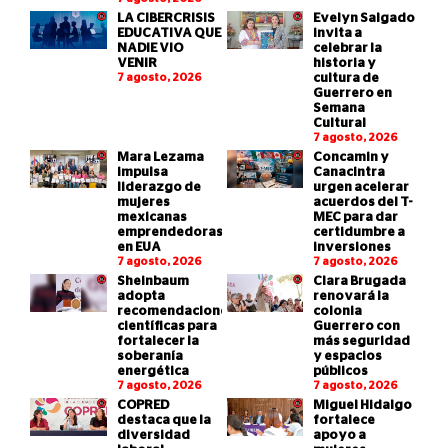
LA CIBERCRISIS
Evelyn Salgado
EDUCATIVA QUE
invita a
NADIE VIO
celebrar la
VENIR
historia y
7 agosto, 2026
cultura de
Guerrero en
Semana
Cultural
7 agosto, 2026
Mara Lezama
Concamin y
impulsa
Canacintra
liderazgo de
urgen acelerar
mujeres
acuerdos del T-
mexicanas
MEC para dar
emprendedoras
certidumbre a
en EUA
inversiones
7 agosto, 2026
7 agosto, 2026
Sheinbaum
Clara Brugada
adopta
renovará la
recomendaciones
colonia
científicas para
Guerrero con
fortalecer la
más seguridad
soberanía
y espacios
energética
públicos
7 agosto, 2026
7 agosto, 2026
COPRED
Miguel Hidalgo
destaca que la
fortalece
diversidad
apoyo a