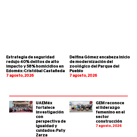
Estrategia de seguridad
Delfina Gómez encabeza inicio
redujo 40% delitos de alto
de modernización del
impacto y 58% homicidios en
zoológico del Parque del
Edoméx: Cristóbal Castañeda
Pueblo
7 agosto, 2026
7 agosto, 2026
UAEMéx
GEM reconoce
fortalece
el liderazgo
investigación
femenino en el
con
sector
perspectiva de
construcción
igualdad y
7 agosto, 2026
cuidados: Paty
Zarza