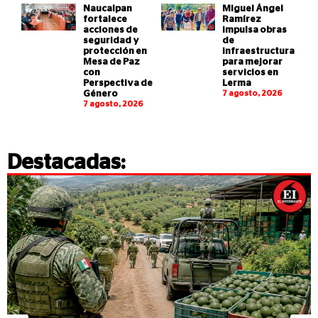
Naucalpan
Miguel Ángel
fortalece
Ramírez
acciones de
impulsa obras
seguridad y
de
protección en
infraestructura
Mesa de Paz
para mejorar
con
servicios en
Perspectiva de
Lerma
Género
7 agosto, 2026
7 agosto, 2026
Destacadas: