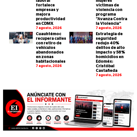
laboral
mujeres
fortalece
víctimas de
empresas y
violencia con
mejora
programa
productividad
“Avanza Contra
en CDMX
la Violencia”
7 agosto, 2026
7 agosto, 2026
Cuauhtémoc
Estrategia de
recupera calles
seguridad
con retiro de
redujo 40%
vehículos
delitos de alto
abandonados
impacto y 58%
en zonas
homicidios en
habitacionales
Edoméx:
7 agosto, 2026
Cristóbal
Castañeda
7 agosto, 2026