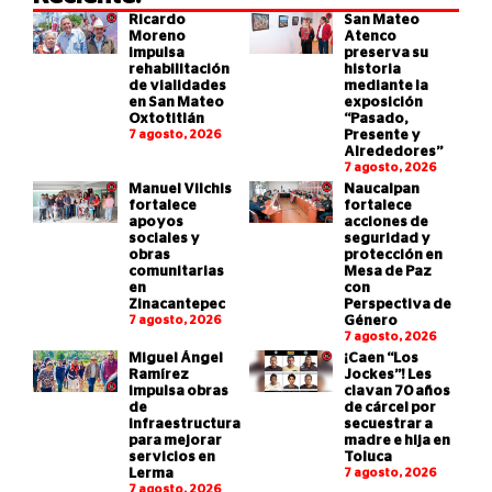
Ricardo
San Mateo
Moreno
Atenco
impulsa
preserva su
rehabilitación
historia
de vialidades
mediante la
en San Mateo
exposición
Oxtotitlán
“Pasado,
7 agosto, 2026
Presente y
Alrededores”
7 agosto, 2026
Manuel Vilchis
Naucalpan
fortalece
fortalece
apoyos
acciones de
sociales y
seguridad y
obras
protección en
comunitarias
Mesa de Paz
en
con
Zinacantepec
Perspectiva de
7 agosto, 2026
Género
7 agosto, 2026
Miguel Ángel
¡Caen “Los
Ramírez
Jockes”! Les
impulsa obras
clavan 70 años
de
de cárcel por
infraestructura
secuestrar a
para mejorar
madre e hija en
servicios en
Toluca
Lerma
7 agosto, 2026
7 agosto, 2026