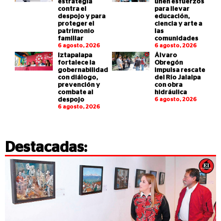
estrategia
unen esfuerzos
contra el
para llevar
despojo y para
educación,
proteger el
ciencia y arte a
patrimonio
las
familiar
comunidades
6 agosto, 2026
6 agosto, 2026
Iztapalapa
Álvaro
fortalece la
Obregón
gobernabilidad
impulsa rescate
con diálogo,
del Río Jalalpa
prevención y
con obra
combate al
hidráulica
despojo
6 agosto, 2026
6 agosto, 2026
Destacadas: