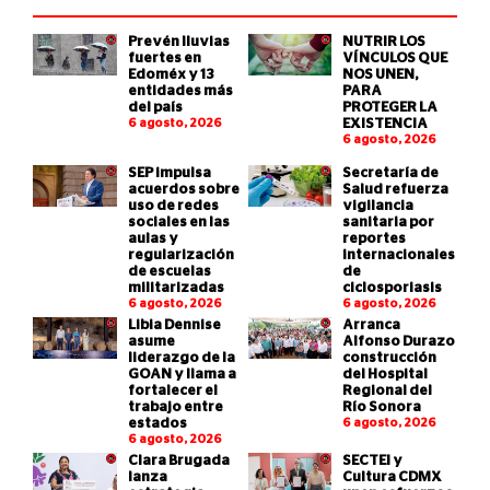
Prevén lluvias
NUTRIR LOS
fuertes en
VÍNCULOS QUE
Edoméx y 13
NOS UNEN,
entidades más
PARA
del país
PROTEGER LA
6 agosto, 2026
EXISTENCIA
6 agosto, 2026
SEP impulsa
Secretaría de
acuerdos sobre
Salud refuerza
uso de redes
vigilancia
sociales en las
sanitaria por
aulas y
reportes
regularización
internacionales
de escuelas
de
militarizadas
ciclosporiasis
6 agosto, 2026
6 agosto, 2026
Libia Dennise
Arranca
asume
Alfonso Durazo
liderazgo de la
construcción
GOAN y llama a
del Hospital
fortalecer el
Regional del
trabajo entre
Río Sonora
estados
6 agosto, 2026
6 agosto, 2026
Clara Brugada
SECTEI y
lanza
Cultura CDMX