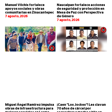
Manuel Vilchis fortalece
Naucalpan fortalece acciones
apoyos sociales y obras
de seguridad y protección en
comunitarias en Zinacantepec
Mesa de Paz con Perspectiva
7 agosto, 2026
de Género
7 agosto, 2026
Miguel Ángel Ramírez impulsa
¡Caen “Los Jockes”! Les clavan
obras de infraestructura para
70 años de cárcel por