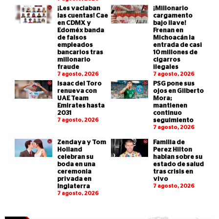
¡Les vaciaban
¡Millonario
las cuentas! Cae
cargamento
en CDMX y
bajo llave!
Edoméx banda
Frenan en
de falsos
Michoacán la
empleados
entrada de casi
bancarios tras
10 millones de
millonario
cigarros
fraude
ilegales
7 agosto, 2026
7 agosto, 2026
Isaac del Toro
PSG pone sus
renueva con
ojos en Gilberto
UAE Team
Mora;
Emirates hasta
mantienen
2031
continuo
7 agosto, 2026
seguimiento
7 agosto, 2026
Zendaya y Tom
Familia de
Holland
Perez Hilton
celebran su
hablan sobre su
boda en una
estado de salud
ceremonia
tras crisis en
privada en
vivo
Inglaterra
7 agosto, 2026
7 agosto, 2026