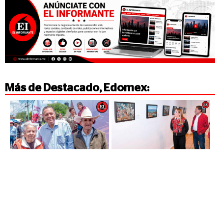
Más de
Destacado
,
Edomex
: