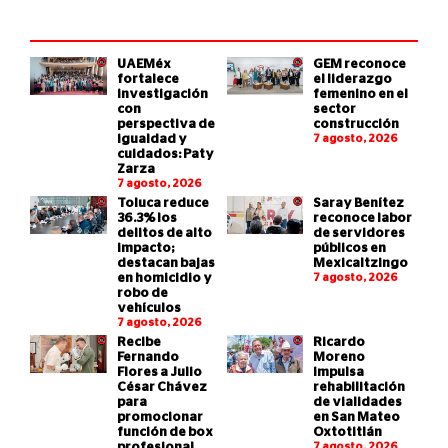
UAEMéx
GEM reconoce
fortalece
el liderazgo
investigación
femenino en el
con
sector
perspectiva de
construcción
igualdad y
7 agosto, 2026
cuidados: Paty
Zarza
7 agosto, 2026
Toluca reduce
Saray Benítez
36.3% los
reconoce labor
delitos de alto
de servidores
impacto;
públicos en
destacan bajas
Mexicaltzingo
en homicidio y
7 agosto, 2026
robo de
vehículos
7 agosto, 2026
Recibe
Ricardo
Fernando
Moreno
Flores a Julio
impulsa
César Chávez
rehabilitación
para
de vialidades
promocionar
en San Mateo
función de box
Oxtotitlán
profesional
7 agosto, 2026