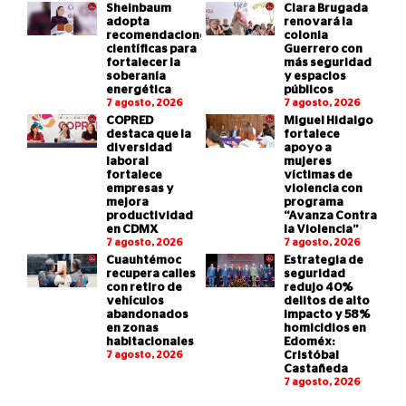
Sheinbaum
Clara Brugada
adopta
renovará la
recomendaciones
colonia
científicas para
Guerrero con
fortalecer la
más seguridad
soberanía
y espacios
energética
públicos
7 agosto, 2026
7 agosto, 2026
COPRED
Miguel Hidalgo
destaca que la
fortalece
diversidad
apoyo a
laboral
mujeres
fortalece
víctimas de
empresas y
violencia con
mejora
programa
productividad
“Avanza Contra
en CDMX
la Violencia”
7 agosto, 2026
7 agosto, 2026
Cuauhtémoc
Estrategia de
recupera calles
seguridad
con retiro de
redujo 40%
vehículos
delitos de alto
abandonados
impacto y 58%
en zonas
homicidios en
habitacionales
Edoméx:
7 agosto, 2026
Cristóbal
Castañeda
7 agosto, 2026