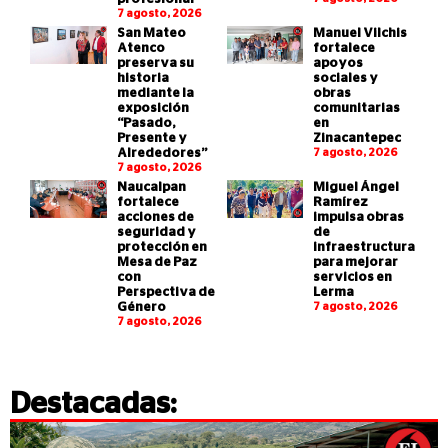
7 agosto, 2026
San Mateo
Manuel Vilchis
Atenco
fortalece
preserva su
apoyos
historia
sociales y
mediante la
obras
exposición
comunitarias
“Pasado,
en
Presente y
Zinacantepec
Alrededores”
7 agosto, 2026
7 agosto, 2026
Naucalpan
Miguel Ángel
fortalece
Ramírez
acciones de
impulsa obras
seguridad y
de
protección en
infraestructura
Mesa de Paz
para mejorar
con
servicios en
Perspectiva de
Lerma
Género
7 agosto, 2026
7 agosto, 2026
Destacadas: