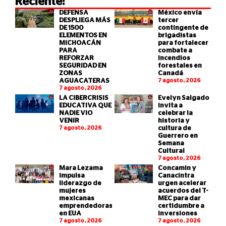
Reciente:
DEFENSA
México envía
DESPLIEGA MÁS
tercer
DE 1500
contingente de
ELEMENTOS EN
brigadistas
MICHOACÁN
para fortalecer
PARA
combate a
REFORZAR
incendios
SEGURIDAD EN
forestales en
ZONAS
Canadá
AGUACATERAS
7 agosto, 2026
7 agosto, 2026
LA CIBERCRISIS
Evelyn Salgado
EDUCATIVA QUE
invita a
NADIE VIO
celebrar la
VENIR
historia y
7 agosto, 2026
cultura de
Guerrero en
Semana
Cultural
7 agosto, 2026
Mara Lezama
Concamin y
impulsa
Canacintra
liderazgo de
urgen acelerar
mujeres
acuerdos del T-
mexicanas
MEC para dar
emprendedoras
certidumbre a
en EUA
inversiones
7 agosto, 2026
7 agosto, 2026