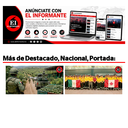
Más de
Destacado
,
Nacional
,
Portada
: