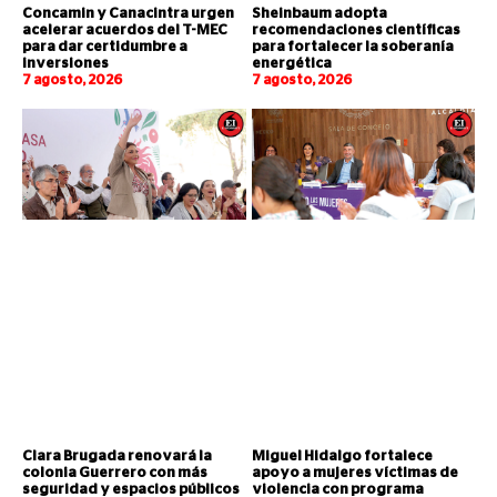
Concamin y Canacintra urgen
Sheinbaum adopta
acelerar acuerdos del T-MEC
recomendaciones científicas
para dar certidumbre a
para fortalecer la soberanía
inversiones
energética
7 agosto, 2026
7 agosto, 2026
Clara Brugada renovará la
Miguel Hidalgo fortalece
colonia Guerrero con más
apoyo a mujeres víctimas de
seguridad y espacios públicos
violencia con programa