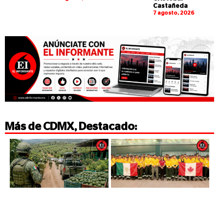
Castañeda
7 agosto, 2026
Más de
CDMX
,
Destacado
: