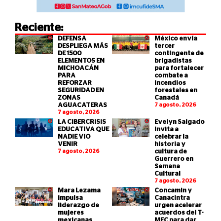
Reciente:
DEFENSA
México envía
DESPLIEGA MÁS
tercer
DE 1500
contingente de
ELEMENTOS EN
brigadistas
MICHOACÁN
para fortalecer
PARA
combate a
REFORZAR
incendios
SEGURIDAD EN
forestales en
ZONAS
Canadá
AGUACATERAS
7 agosto, 2026
7 agosto, 2026
LA CIBERCRISIS
Evelyn Salgado
EDUCATIVA QUE
invita a
NADIE VIO
celebrar la
VENIR
historia y
7 agosto, 2026
cultura de
Guerrero en
Semana
Cultural
7 agosto, 2026
Mara Lezama
Concamin y
impulsa
Canacintra
liderazgo de
urgen acelerar
mujeres
acuerdos del T-
mexicanas
MEC para dar