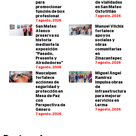
para
de vialidades
promocionar
en San Mateo
función de box
Oxtotitlán
profesional
7 agosto, 2026
7 agosto, 2026
San Mateo
Manuel Vilchis
Atenco
fortalece
preserva su
apoyos
historia
sociales y
mediante la
obras
exposición
comunitarias
“Pasado,
en
Presente y
Zinacantepec
Alrededores”
7 agosto, 2026
7 agosto, 2026
Naucalpan
Miguel Ángel
fortalece
Ramírez
acciones de
impulsa obras
seguridad y
de
protección en
infraestructura
Mesa de Paz
para mejorar
con
servicios en
Perspectiva de
Lerma
Género
7 agosto, 2026
7 agosto, 2026