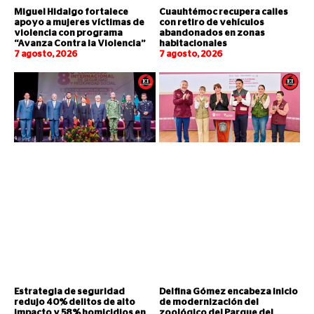
Miguel Hidalgo fortalece
Cuauhtémoc recupera calles
apoyo a mujeres víctimas de
con retiro de vehículos
violencia con programa
abandonados en zonas
“Avanza Contra la Violencia”
habitacionales
7 agosto, 2026
7 agosto, 2026
Estrategia de seguridad
Delfina Gómez encabeza inicio
redujo 40% delitos de alto
de modernización del
impacto y 58% homicidios en
zoológico del Parque del