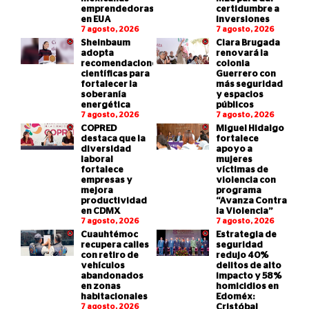
emprendedoras
certidumbre a
en EUA
inversiones
7 agosto, 2026
7 agosto, 2026
Sheinbaum
Clara Brugada
adopta
renovará la
recomendaciones
colonia
científicas para
Guerrero con
fortalecer la
más seguridad
soberanía
y espacios
energética
públicos
7 agosto, 2026
7 agosto, 2026
COPRED
Miguel Hidalgo
destaca que la
fortalece
diversidad
apoyo a
laboral
mujeres
fortalece
víctimas de
empresas y
violencia con
mejora
programa
productividad
“Avanza Contra
en CDMX
la Violencia”
7 agosto, 2026
7 agosto, 2026
Cuauhtémoc
Estrategia de
recupera calles
seguridad
con retiro de
redujo 40%
vehículos
delitos de alto
abandonados
impacto y 58%
en zonas
homicidios en
habitacionales
Edoméx:
7 agosto, 2026
Cristóbal