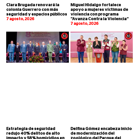
Clara Brugada renovará la
Miguel Hidalgo fortalece
colonia Guerrero con más
apoyo a mujeres víctimas de
seguridad y espacios públicos
violencia con programa
7 agosto, 2026
“Avanza Contra la Violencia”
7 agosto, 2026
Estrategia de seguridad
Delfina Gómez encabeza inicio
redujo 40% delitos de alto
de modernización del
impacto y 58% homicidios en
zoológico del Parque del