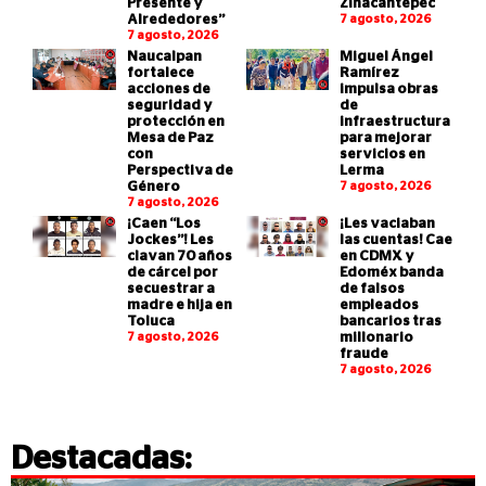
Presente y
Zinacantepec
Alrededores”
7 agosto, 2026
7 agosto, 2026
Naucalpan
Miguel Ángel
fortalece
Ramírez
acciones de
impulsa obras
seguridad y
de
protección en
infraestructura
Mesa de Paz
para mejorar
con
servicios en
Perspectiva de
Lerma
Género
7 agosto, 2026
7 agosto, 2026
¡Caen “Los
¡Les vaciaban
Jockes”! Les
las cuentas! Cae
clavan 70 años
en CDMX y
de cárcel por
Edoméx banda
secuestrar a
de falsos
madre e hija en
empleados
Toluca
bancarios tras
7 agosto, 2026
millonario
fraude
7 agosto, 2026
Destacadas: