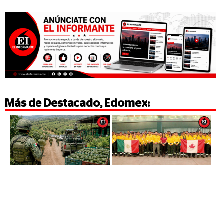
Más de
Destacado
,
Edomex
: