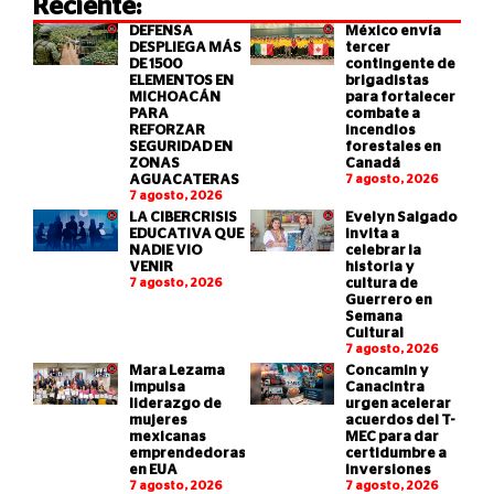
Reciente:
DEFENSA
México envía
DESPLIEGA MÁS
tercer
DE 1500
contingente de
ELEMENTOS EN
brigadistas
MICHOACÁN
para fortalecer
PARA
combate a
REFORZAR
incendios
SEGURIDAD EN
forestales en
ZONAS
Canadá
AGUACATERAS
7 agosto, 2026
7 agosto, 2026
LA CIBERCRISIS
Evelyn Salgado
EDUCATIVA QUE
invita a
NADIE VIO
celebrar la
VENIR
historia y
7 agosto, 2026
cultura de
Guerrero en
Semana
Cultural
7 agosto, 2026
Mara Lezama
Concamin y
impulsa
Canacintra
liderazgo de
urgen acelerar
mujeres
acuerdos del T-
mexicanas
MEC para dar
emprendedoras
certidumbre a
en EUA
inversiones
7 agosto, 2026
7 agosto, 2026