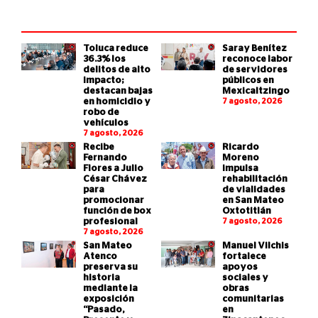
Toluca reduce
Saray Benítez
36.3% los
reconoce labor
delitos de alto
de servidores
impacto;
públicos en
destacan bajas
Mexicaltzingo
en homicidio y
7 agosto, 2026
robo de
vehículos
7 agosto, 2026
Recibe
Ricardo
Fernando
Moreno
Flores a Julio
impulsa
César Chávez
rehabilitación
para
de vialidades
promocionar
en San Mateo
función de box
Oxtotitlán
profesional
7 agosto, 2026
7 agosto, 2026
San Mateo
Manuel Vilchis
Atenco
fortalece
preserva su
apoyos
historia
sociales y
mediante la
obras
exposición
comunitarias
“Pasado,
en