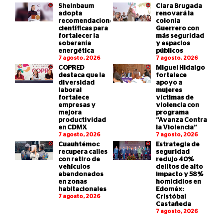
Sheinbaum
Clara Brugada
adopta
renovará la
recomendaciones
colonia
científicas para
Guerrero con
fortalecer la
más seguridad
soberanía
y espacios
energética
públicos
7 agosto, 2026
7 agosto, 2026
COPRED
Miguel Hidalgo
destaca que la
fortalece
diversidad
apoyo a
laboral
mujeres
fortalece
víctimas de
empresas y
violencia con
mejora
programa
productividad
“Avanza Contra
en CDMX
la Violencia”
7 agosto, 2026
7 agosto, 2026
Cuauhtémoc
Estrategia de
recupera calles
seguridad
con retiro de
redujo 40%
vehículos
delitos de alto
abandonados
impacto y 58%
en zonas
homicidios en
habitacionales
Edoméx:
7 agosto, 2026
Cristóbal
Castañeda
7 agosto, 2026