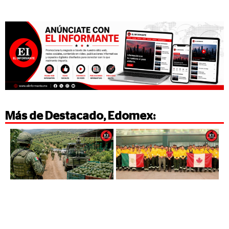
Más de
Destacado
,
Edomex
: