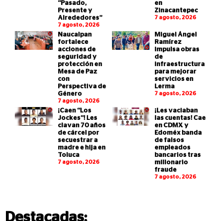
“Pasado,
en
Presente y
Zinacantepec
Alrededores”
7 agosto, 2026
7 agosto, 2026
Naucalpan
Miguel Ángel
fortalece
Ramírez
acciones de
impulsa obras
seguridad y
de
protección en
infraestructura
Mesa de Paz
para mejorar
con
servicios en
Perspectiva de
Lerma
Género
7 agosto, 2026
7 agosto, 2026
¡Caen “Los
¡Les vaciaban
Jockes”! Les
las cuentas! Cae
clavan 70 años
en CDMX y
de cárcel por
Edoméx banda
secuestrar a
de falsos
madre e hija en
empleados
Toluca
bancarios tras
7 agosto, 2026
millonario
fraude
7 agosto, 2026
Destacadas: