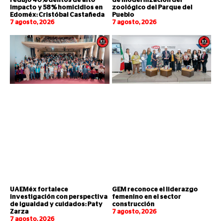
redujo 40% delitos de alto
de modernización del
impacto y 58% homicidios en
zoológico del Parque del
Edoméx: Cristóbal Castañeda
Pueblo
7 agosto, 2026
7 agosto, 2026
UAEMéx fortalece
GEM reconoce el liderazgo
investigación con perspectiva
femenino en el sector
de igualdad y cuidados: Paty
construcción
Zarza
7 agosto, 2026
7 agosto, 2026