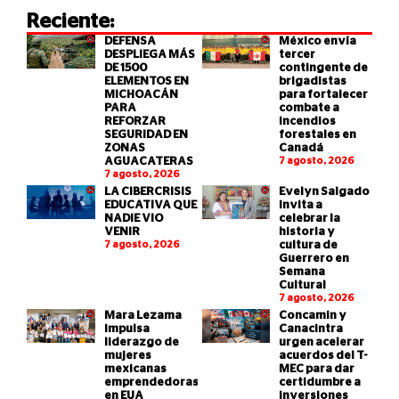
Reciente:
DEFENSA
México envía
DESPLIEGA MÁS
tercer
DE 1500
contingente de
ELEMENTOS EN
brigadistas
MICHOACÁN
para fortalecer
PARA
combate a
REFORZAR
incendios
SEGURIDAD EN
forestales en
ZONAS
Canadá
AGUACATERAS
7 agosto, 2026
7 agosto, 2026
LA CIBERCRISIS
Evelyn Salgado
EDUCATIVA QUE
invita a
NADIE VIO
celebrar la
VENIR
historia y
7 agosto, 2026
cultura de
Guerrero en
Semana
Cultural
7 agosto, 2026
Mara Lezama
Concamin y
impulsa
Canacintra
liderazgo de
urgen acelerar
mujeres
acuerdos del T-
mexicanas
MEC para dar
emprendedoras
certidumbre a
en EUA
inversiones