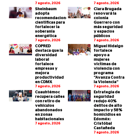
7 agosto, 2026
7 agosto, 2026
Sheinbaum
Clara Brugada
adopta
renovará la
recomendaciones
colonia
científicas para
Guerrero con
fortalecer la
más seguridad
soberanía
y espacios
energética
públicos
7 agosto, 2026
7 agosto, 2026
COPRED
Miguel Hidalgo
destaca que la
fortalece
diversidad
apoyo a
laboral
mujeres
fortalece
víctimas de
empresas y
violencia con
mejora
programa
productividad
“Avanza Contra
en CDMX
la Violencia”
7 agosto, 2026
7 agosto, 2026
Cuauhtémoc
Estrategia de
recupera calles
seguridad
con retiro de
redujo 40%
vehículos
delitos de alto
abandonados
impacto y 58%
en zonas
homicidios en
habitacionales
Edoméx:
7 agosto, 2026
Cristóbal
Castañeda
7 agosto, 2026