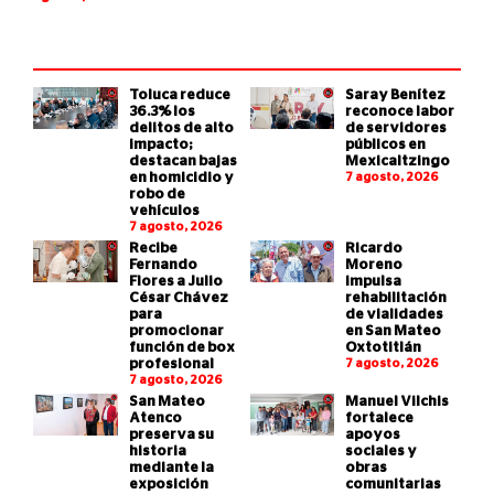
Toluca reduce
Saray Benítez
36.3% los
reconoce labor
delitos de alto
de servidores
impacto;
públicos en
destacan bajas
Mexicaltzingo
en homicidio y
7 agosto, 2026
robo de
vehículos
7 agosto, 2026
Recibe
Ricardo
Fernando
Moreno
Flores a Julio
impulsa
César Chávez
rehabilitación
para
de vialidades
promocionar
en San Mateo
función de box
Oxtotitlán
profesional
7 agosto, 2026
7 agosto, 2026
San Mateo
Manuel Vilchis
Atenco
fortalece
preserva su
apoyos
historia
sociales y
mediante la
obras
exposición
comunitarias