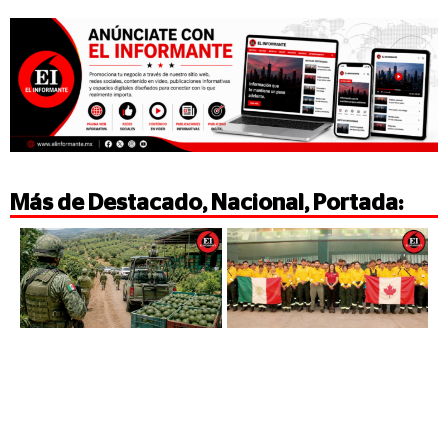
Más de
Destacado
,
Nacional
,
Portada
: