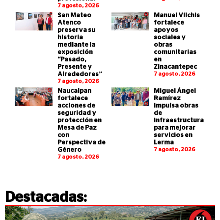
7 agosto, 2026
San Mateo
Manuel Vilchis
Atenco
fortalece
preserva su
apoyos
historia
sociales y
mediante la
obras
exposición
comunitarias
“Pasado,
en
Presente y
Zinacantepec
Alrededores”
7 agosto, 2026
7 agosto, 2026
Naucalpan
Miguel Ángel
fortalece
Ramírez
acciones de
impulsa obras
seguridad y
de
protección en
infraestructura
Mesa de Paz
para mejorar
con
servicios en
Perspectiva de
Lerma
Género
7 agosto, 2026
7 agosto, 2026
Destacadas: