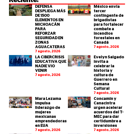
Reciente:
DEFENSA
México envía
DESPLIEGA MÁS
tercer
DE 1500
contingente de
ELEMENTOS EN
brigadistas
MICHOACÁN
para fortalecer
PARA
combate a
REFORZAR
incendios
SEGURIDAD EN
forestales en
ZONAS
Canadá
AGUACATERAS
7 agosto, 2026
7 agosto, 2026
LA CIBERCRISIS
Evelyn Salgado
EDUCATIVA QUE
invita a
NADIE VIO
celebrar la
VENIR
historia y
7 agosto, 2026
cultura de
Guerrero en
Semana
Cultural
7 agosto, 2026
Mara Lezama
Concamin y
impulsa
Canacintra
liderazgo de
urgen acelerar
mujeres
acuerdos del T-
mexicanas
MEC para dar
emprendedoras
certidumbre a
en EUA
inversiones
7 agosto, 2026
7 agosto, 2026