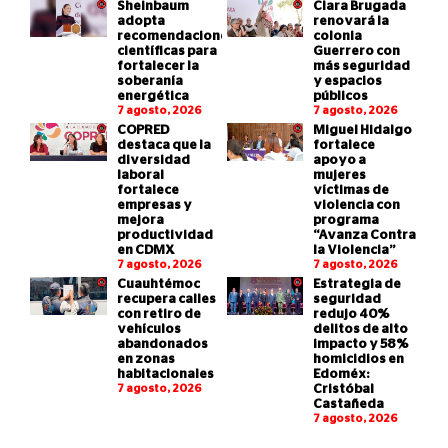
Sheinbaum
Clara Brugada
adopta
renovará la
recomendaciones
colonia
científicas para
Guerrero con
fortalecer la
más seguridad
soberanía
y espacios
energética
públicos
7 agosto, 2026
7 agosto, 2026
COPRED
Miguel Hidalgo
destaca que la
fortalece
diversidad
apoyo a
laboral
mujeres
fortalece
víctimas de
empresas y
violencia con
mejora
programa
productividad
“Avanza Contra
en CDMX
la Violencia”
7 agosto, 2026
7 agosto, 2026
Cuauhtémoc
Estrategia de
recupera calles
seguridad
con retiro de
redujo 40%
vehículos
delitos de alto
abandonados
impacto y 58%
en zonas
homicidios en
habitacionales
Edoméx:
7 agosto, 2026
Cristóbal
Castañeda
7 agosto, 2026