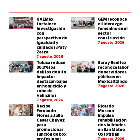
UAEMéx
GEM reconoce
fortalece
el liderazgo
investigación
femenino en el
con
sector
perspectiva de
construcción
igualdad y
7 agosto, 2026
cuidados: Paty
Zarza
7 agosto, 2026
Toluca reduce
Saray Benítez
36.3% los
reconoce labor
delitos de alto
de servidores
impacto;
públicos en
destacan bajas
Mexicaltzingo
en homicidio y
7 agosto, 2026
robo de
vehículos
7 agosto, 2026
Recibe
Ricardo
Fernando
Moreno
Flores a Julio
impulsa
César Chávez
rehabilitación
para
de vialidades
promocionar
en San Mateo
función de box
Oxtotitlán
profesional
7 agosto, 2026