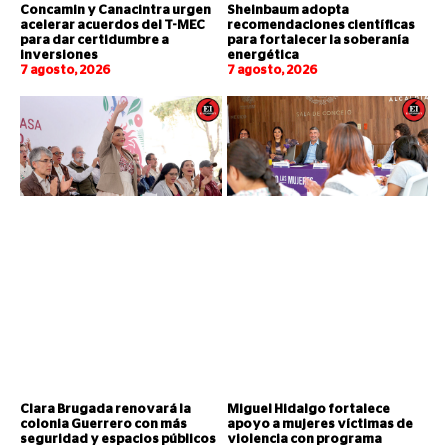
Concamin y Canacintra urgen
Sheinbaum adopta
acelerar acuerdos del T-MEC
recomendaciones científicas
para dar certidumbre a
para fortalecer la soberanía
inversiones
energética
7 agosto, 2026
7 agosto, 2026
Clara Brugada renovará la
Miguel Hidalgo fortalece
colonia Guerrero con más
apoyo a mujeres víctimas de
seguridad y espacios públicos
violencia con programa