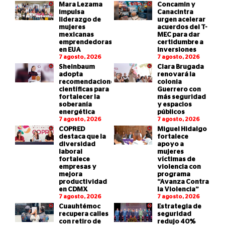
Mara Lezama
Concamin y
impulsa
Canacintra
liderazgo de
urgen acelerar
mujeres
acuerdos del T-
mexicanas
MEC para dar
emprendedoras
certidumbre a
en EUA
inversiones
7 agosto, 2026
7 agosto, 2026
Sheinbaum
Clara Brugada
adopta
renovará la
recomendaciones
colonia
científicas para
Guerrero con
fortalecer la
más seguridad
soberanía
y espacios
energética
públicos
7 agosto, 2026
7 agosto, 2026
COPRED
Miguel Hidalgo
destaca que la
fortalece
diversidad
apoyo a
laboral
mujeres
fortalece
víctimas de
empresas y
violencia con
mejora
programa
productividad
“Avanza Contra
en CDMX
la Violencia”
7 agosto, 2026
7 agosto, 2026
Cuauhtémoc
Estrategia de
recupera calles
seguridad
con retiro de
redujo 40%