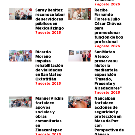
vehículos
7 agosto, 2026
Saray Benítez
Recibe
reconoce labor
Fernando
de servidores
Flores a Julio
públicos en
César Chávez
Mexicaltzingo
para
7 agosto, 2026
promocionar
función de box
profesional
7 agosto, 2026
Ricardo
San Mateo
Moreno
Atenco
impulsa
preserva su
rehabilitación
historia
de vialidades
mediante la
en San Mateo
exposición
Oxtotitlán
“Pasado,
7 agosto, 2026
Presente y
Alrededores”
7 agosto, 2026
Manuel Vilchis
Naucalpan
fortalece
fortalece
apoyos
acciones de
sociales y
seguridad y
obras
protección en
comunitarias
Mesa de Paz
en
con
Zinacantepec
Perspectiva de
7 agosto, 2026
Género