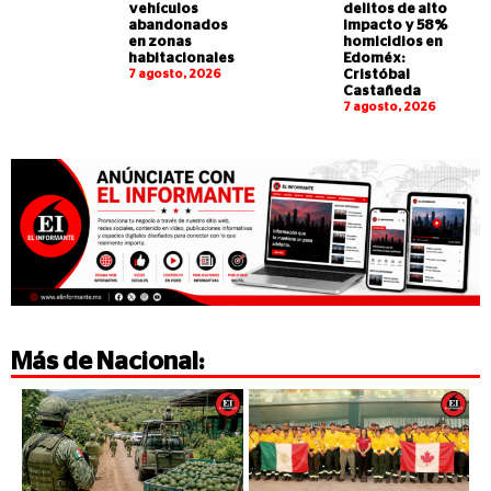
vehículos
delitos de alto
abandonados
impacto y 58%
en zonas
homicidios en
habitacionales
Edoméx:
7 agosto, 2026
Cristóbal
Castañeda
7 agosto, 2026
Más de
Nacional
: