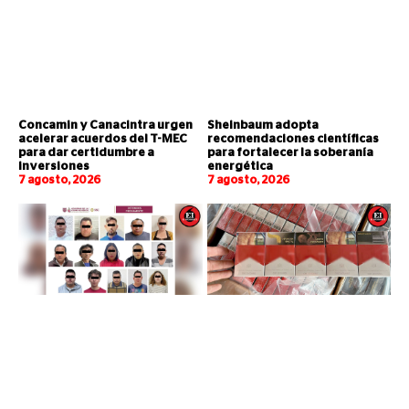
Concamin y Canacintra urgen
Sheinbaum adopta
acelerar acuerdos del T-MEC
recomendaciones científicas
para dar certidumbre a
para fortalecer la soberanía
inversiones
energética
7 agosto, 2026
7 agosto, 2026