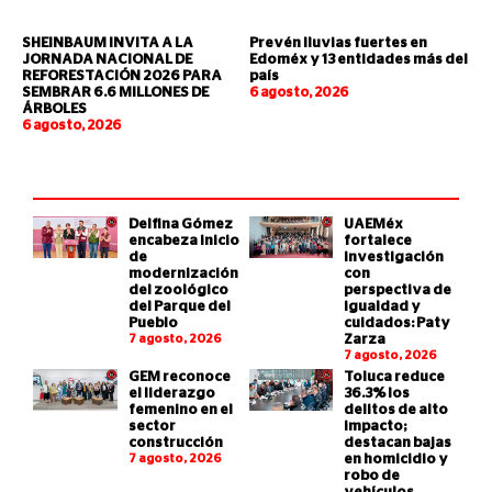
SHEINBAUM INVITA A LA
Prevén lluvias fuertes en
JORNADA NACIONAL DE
Edoméx y 13 entidades más del
REFORESTACIÓN 2026 PARA
país
SEMBRAR 6.6 MILLONES DE
6 agosto, 2026
ÁRBOLES
6 agosto, 2026
Delfina Gómez
UAEMéx
encabeza inicio
fortalece
de
investigación
modernización
con
del zoológico
perspectiva de
del Parque del
igualdad y
Pueblo
cuidados: Paty
7 agosto, 2026
Zarza
7 agosto, 2026
GEM reconoce
Toluca reduce
el liderazgo
36.3% los
femenino en el
delitos de alto
sector
impacto;
construcción
destacan bajas
7 agosto, 2026
en homicidio y
robo de