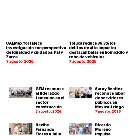
UAEMéx fortalece
Toluca reduce 36.3% los
investigación con perspectiva
delitos de alto impacto;
de igualdad y cuidados: Paty
destacan bajas en homicidio y
Zarza
robo de vehículos
7 agosto, 2026
7 agosto, 2026
GEM reconoce
Saray Benítez
el liderazgo
reconoce labor
femenino en el
de servidores
sector
públicos en
construcción
Mexicaltzingo
7 agosto, 2026
7 agosto, 2026
Recibe
Ricardo
Fernando
Moreno
Flores a Julio
impulsa