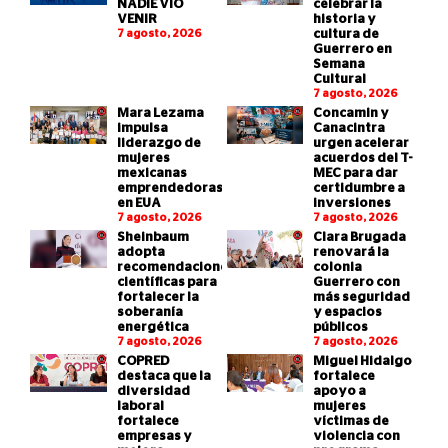
NADIE VIO
celebrar la
VENIR
historia y
7 agosto, 2026
cultura de
Guerrero en
Semana
Cultural
7 agosto, 2026
Mara Lezama
Concamin y
impulsa
Canacintra
liderazgo de
urgen acelerar
mujeres
acuerdos del T-
mexicanas
MEC para dar
emprendedoras
certidumbre a
en EUA
inversiones
7 agosto, 2026
7 agosto, 2026
Sheinbaum
Clara Brugada
adopta
renovará la
recomendaciones
colonia
científicas para
Guerrero con
fortalecer la
más seguridad
soberanía
y espacios
energética
públicos
7 agosto, 2026
7 agosto, 2026
COPRED
Miguel Hidalgo
destaca que la
fortalece
diversidad
apoyo a
laboral
mujeres
fortalece
víctimas de
empresas y
violencia con