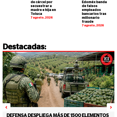
de cárcel por
Edoméx banda
secuestrar a
de falsos
madre e hija en
empleados
Toluca
bancarios tras
7 agosto, 2026
millonario
fraude
7 agosto, 2026
Destacadas:
DEFENSA DESPLIEGA MÁS DE 1500 ELEMENTOS