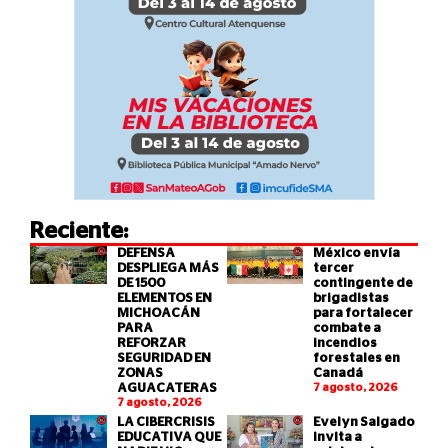
Reciente:
DEFENSA
México envía
DESPLIEGA MÁS
tercer
DE 1500
contingente de
ELEMENTOS EN
brigadistas
MICHOACÁN
para fortalecer
PARA
combate a
REFORZAR
incendios
SEGURIDAD EN
forestales en
ZONAS
Canadá
AGUACATERAS
7 agosto, 2026
7 agosto, 2026
LA CIBERCRISIS
Evelyn Salgado
EDUCATIVA QUE
invita a