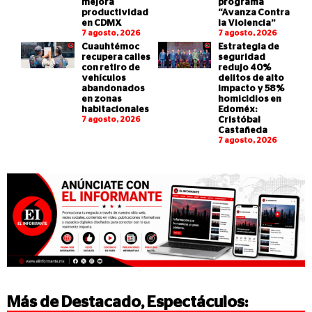
mejora
programa
productividad
“Avanza Contra
en CDMX
la Violencia”
7 agosto, 2026
7 agosto, 2026
Cuauhtémoc
Estrategia de
recupera calles
seguridad
con retiro de
redujo 40%
vehículos
delitos de alto
abandonados
impacto y 58%
en zonas
homicidios en
habitacionales
Edoméx:
7 agosto, 2026
Cristóbal
Castañeda
7 agosto, 2026
Más de
Destacado
,
Espectáculos
: