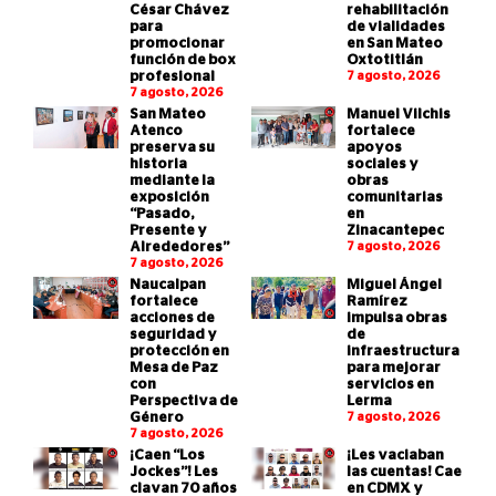
César Chávez
rehabilitación
para
de vialidades
promocionar
en San Mateo
función de box
Oxtotitlán
profesional
7 agosto, 2026
7 agosto, 2026
San Mateo
Manuel Vilchis
Atenco
fortalece
preserva su
apoyos
historia
sociales y
mediante la
obras
exposición
comunitarias
“Pasado,
en
Presente y
Zinacantepec
Alrededores”
7 agosto, 2026
7 agosto, 2026
Naucalpan
Miguel Ángel
fortalece
Ramírez
acciones de
impulsa obras
seguridad y
de
protección en
infraestructura
Mesa de Paz
para mejorar
con
servicios en
Perspectiva de
Lerma
Género
7 agosto, 2026
7 agosto, 2026
¡Caen “Los
¡Les vaciaban
Jockes”! Les
las cuentas! Cae
clavan 70 años
en CDMX y