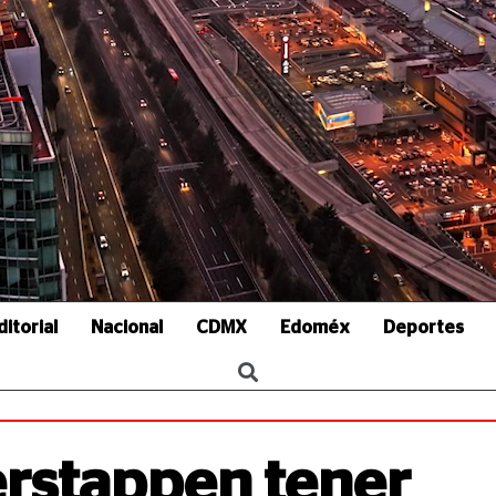
ditorial
Nacional
CDMX
Edoméx
Deportes
erstappen tener