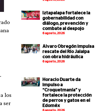
Iztapalapa fortalece la
gobernabilidad con
rrado
diálogo, prevención y
combate al despojo
mana
6 agosto, 2026
Álvaro Obregón impulsa
rescate del Río Jalalpa
con obra hidráulica
6 agosto, 2026
.
Horacio Duarte da
impulso a
“Croquetmanía” y
a los
fortalece la protección
de perros y gatos en el
a ser
Edoméx
6 agosto, 2026