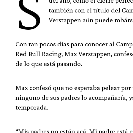
S
del año, como el cierre perfe
también con el título del C
Verstappen aún puede robársel
Con tan pocos días para conocer al Campe
Red Bull Racing, Max Verstappen, confes
de lo que está pasando.
Max confesó que no esperaba pelear por 
ninguno de sus padres lo acompañaría, ya
temporada.
“Mis padres no están acá. Mi padre está e