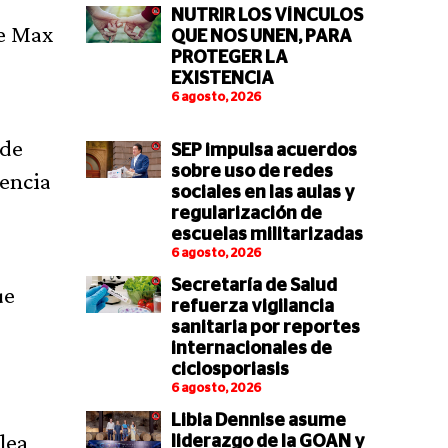
NUTRIR LOS VÍNCULOS
de Max
QUE NOS UNEN, PARA
PROTEGER LA
EXISTENCIA
6 agosto, 2026
 de
SEP impulsa acuerdos
sobre uso de redes
rencia
sociales en las aulas y
regularización de
escuelas militarizadas
6 agosto, 2026
Secretaría de Salud
ue
refuerza vigilancia
sanitaria por reportes
internacionales de
ciclosporiasis
6 agosto, 2026
Libia Dennise asume
lea
liderazgo de la GOAN y