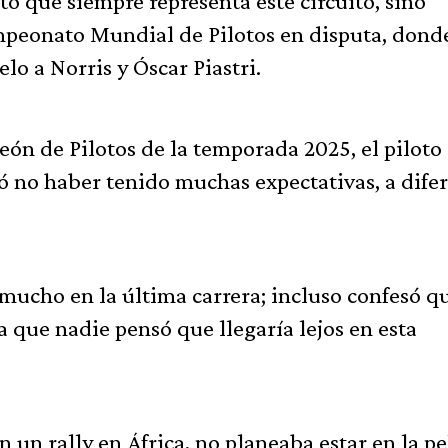
cto que siempre representa este circuito, sino
ampeonato Mundial de Pilotos en disputa, don
o a Norris y Óscar Piastri.
ón de Pilotos de la temporada 2025, el piloto
ó no haber tenido muchas expectativas, a dife
mucho en la última carrera; incluso confesó q
 que nadie pensó que llegaría lejos en esta
n un rally en África, no planeaba estar en la pe