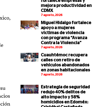
fortalece empresas y
mejora productividad en
CDMX
7 agosto, 2026
xico,
Miguel Hidalgo fortalece
apoyo a mujeres
víctimas de violencia
con programa “Avanza
Contra la Violencia”
de
7 agosto, 2026
Cuauhtémoc recupera
calles con retiro de
vehículos abandonados
en zonas habitacionales
7 agosto, 2026
 su
Estrategia de seguridad
redujo 40% delitos de
acios
alto impacto y 58%
homicidios en Edoméx:
ación