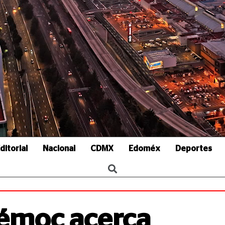
ditorial
Nacional
CDMX
Edoméx
Deportes
témoc acerca