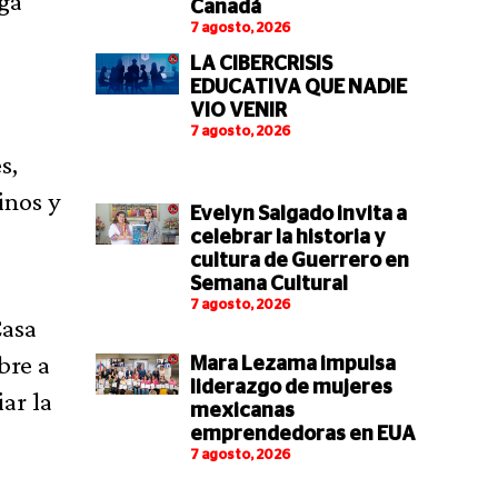
ega
Canadá
7 agosto, 2026
LA CIBERCRISIS
EDUCATIVA QUE NADIE
VIO VENIR
7 agosto, 2026
s,
inos y
Evelyn Salgado invita a
celebrar la historia y
cultura de Guerrero en
Semana Cultural
7 agosto, 2026
Casa
bre a
Mara Lezama impulsa
liderazgo de mujeres
ar la
mexicanas
emprendedoras en EUA
7 agosto, 2026