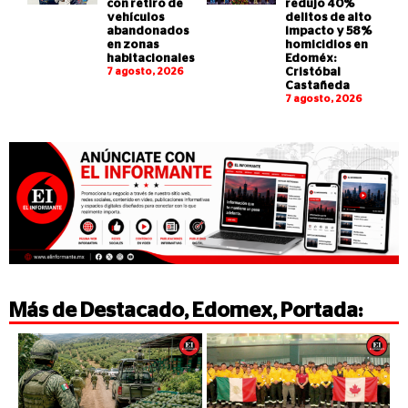
con retiro de
redujo 40%
vehículos
delitos de alto
abandonados
impacto y 58%
en zonas
homicidios en
habitacionales
Edoméx:
7 agosto, 2026
Cristóbal
Castañeda
7 agosto, 2026
Más de
Destacado
,
Edomex
,
Portada
: