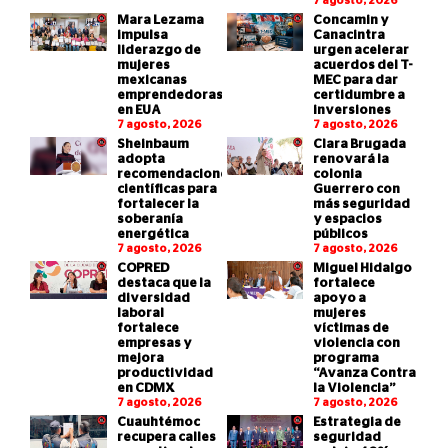
7 agosto, 2026
Mara Lezama
Concamin y
impulsa
Canacintra
liderazgo de
urgen acelerar
mujeres
acuerdos del T-
mexicanas
MEC para dar
emprendedoras
certidumbre a
en EUA
inversiones
7 agosto, 2026
7 agosto, 2026
Sheinbaum
Clara Brugada
adopta
renovará la
recomendaciones
colonia
científicas para
Guerrero con
fortalecer la
más seguridad
soberanía
y espacios
energética
públicos
7 agosto, 2026
7 agosto, 2026
COPRED
Miguel Hidalgo
destaca que la
fortalece
diversidad
apoyo a
laboral
mujeres
fortalece
víctimas de
empresas y
violencia con
mejora
programa
productividad
“Avanza Contra
en CDMX
la Violencia”
7 agosto, 2026
7 agosto, 2026
Cuauhtémoc
Estrategia de
recupera calles
seguridad