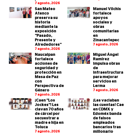
7 agosto, 2026
San Mateo
Manuel Vilchis
Atenco
fortalece
preserva su
apoyos
historia
sociales y
mediante la
obras
exposición
comunitarias
“Pasado,
en
Presente y
Zinacantepec
Alrededores”
7 agosto, 2026
7 agosto, 2026
Naucalpan
Miguel Ángel
fortalece
Ramírez
acciones de
impulsa obras
seguridad y
de
protección en
infraestructura
Mesa de Paz
para mejorar
con
servicios en
Perspectiva de
Lerma
Género
7 agosto, 2026
7 agosto, 2026
¡Caen “Los
¡Les vaciaban
Jockes”! Les
las cuentas! Cae
clavan 70 años
en CDMX y
de cárcel por
Edoméx banda
secuestrar a
de falsos
madre e hija en
empleados
Toluca
bancarios tras
7 agosto, 2026
millonario