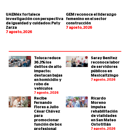
UAEMéx fortalece
GEM reconoce el liderazgo
investigación con perspectiva
femenino en el sector
de igualdad y cuidados: Paty
construcción
Zarza
7 agosto, 2026
7 agosto, 2026
Toluca reduce
Saray Benítez
36.3% los
reconoce labor
delitos de alto
de servidores
impacto;
públicos en
destacan bajas
Mexicaltzingo
en homicidio y
7 agosto, 2026
robo de
vehículos
7 agosto, 2026
Recibe
Ricardo
Fernando
Moreno
Flores a Julio
impulsa
César Chávez
rehabilitación
para
de vialidades
promocionar
en San Mateo
función de box
Oxtotitlán
profesional
7 agosto, 2026