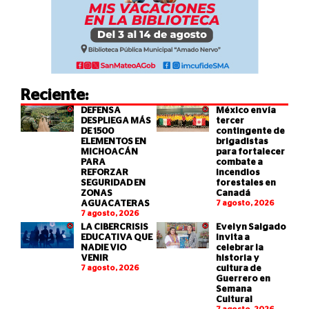
Reciente:
DEFENSA
México envía
DESPLIEGA MÁS
tercer
DE 1500
contingente de
ELEMENTOS EN
brigadistas
MICHOACÁN
para fortalecer
PARA
combate a
REFORZAR
incendios
SEGURIDAD EN
forestales en
ZONAS
Canadá
AGUACATERAS
7 agosto, 2026
7 agosto, 2026
LA CIBERCRISIS
Evelyn Salgado
EDUCATIVA QUE
invita a
NADIE VIO
celebrar la
VENIR
historia y
7 agosto, 2026
cultura de
Guerrero en
Semana
Cultural