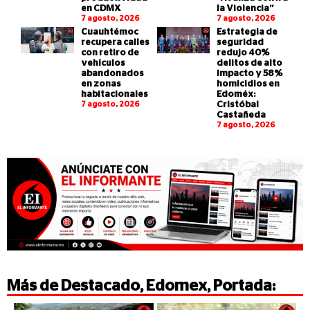
en CDMX
la Violencia”
7 agosto, 2026
7 agosto, 2026
Cuauhtémoc
Estrategia de
recupera calles
seguridad
con retiro de
redujo 40%
vehículos
delitos de alto
abandonados
impacto y 58%
en zonas
homicidios en
habitacionales
Edoméx:
7 agosto, 2026
Cristóbal
Castañeda
7 agosto, 2026
Más de
Destacado
,
Edomex
,
Portada
: