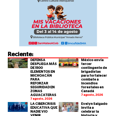
Reciente:
DEFENSA
México envía
DESPLIEGA MÁS
tercer
DE 1500
contingente de
ELEMENTOS EN
brigadistas
MICHOACÁN
para fortalecer
PARA
combate a
REFORZAR
incendios
SEGURIDAD EN
forestales en
ZONAS
Canadá
AGUACATERAS
7 agosto, 2026
7 agosto, 2026
LA CIBERCRISIS
Evelyn Salgado
EDUCATIVA QUE
invita a
NADIE VIO
celebrar la
VENIR
historia y