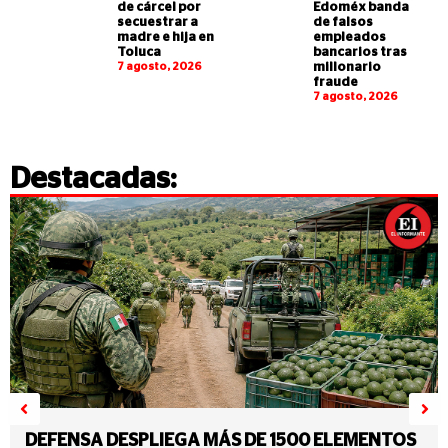
de cárcel por
Edoméx banda
secuestrar a
de falsos
madre e hija en
empleados
Toluca
bancarios tras
7 agosto, 2026
millonario
fraude
7 agosto, 2026
Destacadas:
DEFENSA DESPLIEGA MÁS DE 1500 ELEMENTOS