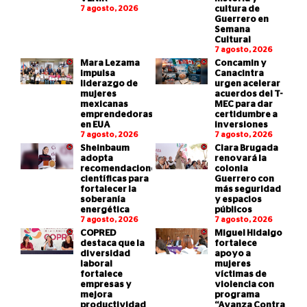
7 agosto, 2026
cultura de
Guerrero en
Semana
Cultural
7 agosto, 2026
Mara Lezama
Concamin y
impulsa
Canacintra
liderazgo de
urgen acelerar
mujeres
acuerdos del T-
mexicanas
MEC para dar
emprendedoras
certidumbre a
en EUA
inversiones
7 agosto, 2026
7 agosto, 2026
Sheinbaum
Clara Brugada
adopta
renovará la
recomendaciones
colonia
científicas para
Guerrero con
fortalecer la
más seguridad
soberanía
y espacios
energética
públicos
7 agosto, 2026
7 agosto, 2026
COPRED
Miguel Hidalgo
destaca que la
fortalece
diversidad
apoyo a
laboral
mujeres
fortalece
víctimas de
empresas y
violencia con
mejora
programa
productividad
“Avanza Contra