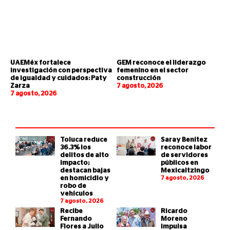
UAEMéx fortalece
GEM reconoce el liderazgo
investigación con perspectiva
femenino en el sector
de igualdad y cuidados: Paty
construcción
Zarza
7 agosto, 2026
7 agosto, 2026
Toluca reduce
Saray Benítez
36.3% los
reconoce labor
delitos de alto
de servidores
impacto;
públicos en
destacan bajas
Mexicaltzingo
en homicidio y
7 agosto, 2026
robo de
vehículos
7 agosto, 2026
Recibe
Ricardo
Fernando
Moreno
Flores a Julio
impulsa