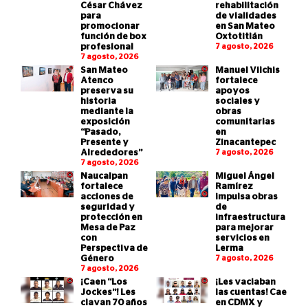
César Chávez
rehabilitación
para
de vialidades
promocionar
en San Mateo
función de box
Oxtotitlán
profesional
7 agosto, 2026
7 agosto, 2026
San Mateo
Manuel Vilchis
Atenco
fortalece
preserva su
apoyos
historia
sociales y
mediante la
obras
exposición
comunitarias
“Pasado,
en
Presente y
Zinacantepec
Alrededores”
7 agosto, 2026
7 agosto, 2026
Naucalpan
Miguel Ángel
fortalece
Ramírez
acciones de
impulsa obras
seguridad y
de
protección en
infraestructura
Mesa de Paz
para mejorar
con
servicios en
Perspectiva de
Lerma
Género
7 agosto, 2026
7 agosto, 2026
¡Caen “Los
¡Les vaciaban
Jockes”! Les
las cuentas! Cae
clavan 70 años
en CDMX y