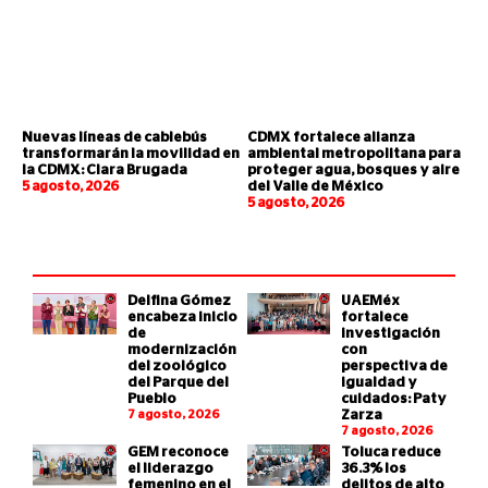
Nuevas líneas de cablebús
CDMX fortalece alianza
transformarán la movilidad en
ambiental metropolitana para
la CDMX: Clara Brugada
proteger agua, bosques y aire
5 agosto, 2026
del Valle de México
5 agosto, 2026
Delfina Gómez
UAEMéx
encabeza inicio
fortalece
de
investigación
modernización
con
del zoológico
perspectiva de
del Parque del
igualdad y
Pueblo
cuidados: Paty
7 agosto, 2026
Zarza
7 agosto, 2026
GEM reconoce
Toluca reduce
el liderazgo
36.3% los
femenino en el
delitos de alto