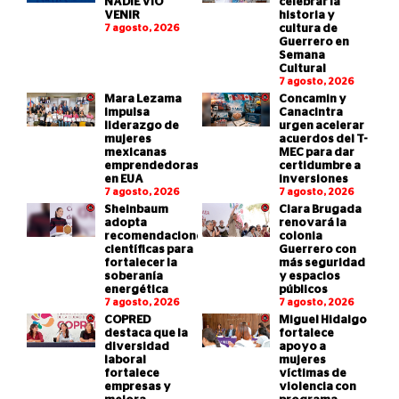
NADIE VIO
celebrar la
VENIR
historia y
7 agosto, 2026
cultura de
Guerrero en
Semana
Cultural
7 agosto, 2026
Mara Lezama
Concamin y
impulsa
Canacintra
liderazgo de
urgen acelerar
mujeres
acuerdos del T-
mexicanas
MEC para dar
emprendedoras
certidumbre a
en EUA
inversiones
7 agosto, 2026
7 agosto, 2026
Sheinbaum
Clara Brugada
adopta
renovará la
recomendaciones
colonia
científicas para
Guerrero con
fortalecer la
más seguridad
soberanía
y espacios
energética
públicos
7 agosto, 2026
7 agosto, 2026
COPRED
Miguel Hidalgo
destaca que la
fortalece
diversidad
apoyo a
laboral
mujeres
fortalece
víctimas de
empresas y
violencia con