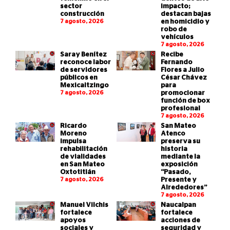
sector
impacto;
construcción
destacan bajas
7 agosto, 2026
en homicidio y
robo de
vehículos
7 agosto, 2026
Saray Benítez
Recibe
reconoce labor
Fernando
de servidores
Flores a Julio
públicos en
César Chávez
Mexicaltzingo
para
7 agosto, 2026
promocionar
función de box
profesional
7 agosto, 2026
Ricardo
San Mateo
Moreno
Atenco
impulsa
preserva su
rehabilitación
historia
de vialidades
mediante la
en San Mateo
exposición
Oxtotitlán
“Pasado,
7 agosto, 2026
Presente y
Alrededores”
7 agosto, 2026
Manuel Vilchis
Naucalpan
fortalece
fortalece
apoyos
acciones de
sociales y
seguridad y