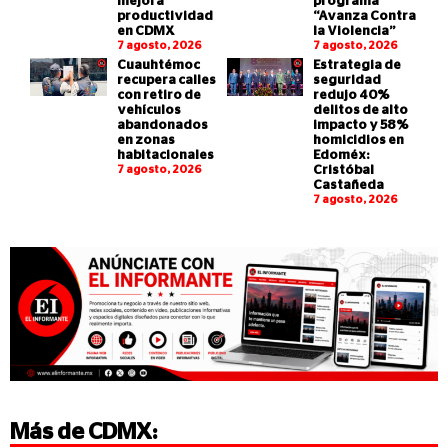
mejora
programa
productividad
“Avanza Contra
en CDMX
la Violencia”
7 agosto, 2026
7 agosto, 2026
Cuauhtémoc
Estrategia de
recupera calles
seguridad
con retiro de
redujo 40%
vehículos
delitos de alto
abandonados
impacto y 58%
en zonas
homicidios en
habitacionales
Edoméx:
7 agosto, 2026
Cristóbal
Castañeda
7 agosto, 2026
Más de
CDMX
: