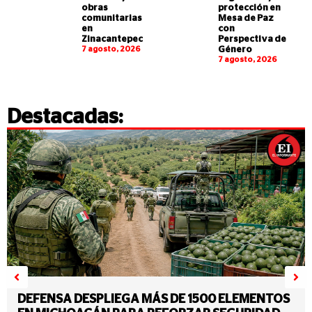
obras
protección en
comunitarias
Mesa de Paz
en
con
Zinacantepec
Perspectiva de
7 agosto, 2026
Género
7 agosto, 2026
Destacadas:
DEFENSA DESPLIEGA MÁS DE 1500 ELEMENTOS