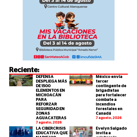
Reciente:
DEFENSA
México envía
DESPLIEGA MÁS
tercer
DE 1500
contingente de
ELEMENTOS EN
brigadistas
MICHOACÁN
para fortalecer
PARA
combate a
REFORZAR
incendios
SEGURIDAD EN
forestales en
ZONAS
Canadá
AGUACATERAS
7 agosto, 2026
7 agosto, 2026
LA CIBERCRISIS
Evelyn Salgado
EDUCATIVA QUE
invita a