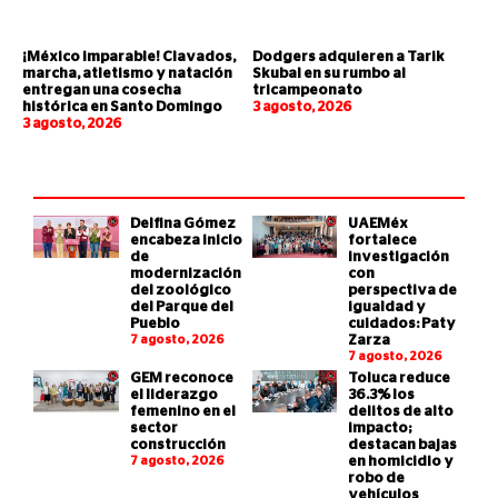
¡México imparable! Clavados,
Dodgers adquieren a Tarik
marcha, atletismo y natación
Skubal en su rumbo al
entregan una cosecha
tricampeonato
histórica en Santo Domingo
3 agosto, 2026
3 agosto, 2026
Delfina Gómez
UAEMéx
encabeza inicio
fortalece
de
investigación
modernización
con
del zoológico
perspectiva de
del Parque del
igualdad y
Pueblo
cuidados: Paty
7 agosto, 2026
Zarza
7 agosto, 2026
GEM reconoce
Toluca reduce
el liderazgo
36.3% los
femenino en el
delitos de alto
sector
impacto;
construcción
destacan bajas
7 agosto, 2026
en homicidio y
robo de
vehículos