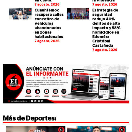
en CDMX
la Violencia”
7 agosto, 2026
7 agosto, 2026
Cuauhtémoc
Estrategia de
recupera calles
seguridad
con retiro de
redujo 40%
vehículos
delitos de alto
abandonados
impacto y 58%
en zonas
homicidios en
habitacionales
Edoméx:
7 agosto, 2026
Cristóbal
Castañeda
7 agosto, 2026
Más de
Deportes
: