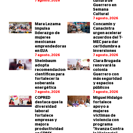
7 agosto, 2026
cultura de
Guerrero en
Semana
Cultural
7 agosto, 2026
Mara Lezama
Concamin y
impulsa
Canacintra
liderazgo de
urgen acelerar
mujeres
acuerdos del T-
mexicanas
MEC para dar
emprendedoras
certidumbre a
en EUA
inversiones
7 agosto, 2026
7 agosto, 2026
Sheinbaum
Clara Brugada
adopta
renovará la
recomendaciones
colonia
científicas para
Guerrero con
fortalecer la
más seguridad
soberanía
y espacios
energética
públicos
7 agosto, 2026
7 agosto, 2026
COPRED
Miguel Hidalgo
destaca que la
fortalece
diversidad
apoyo a
laboral
mujeres
fortalece
víctimas de
empresas y
violencia con
mejora
programa
productividad
“Avanza Contra