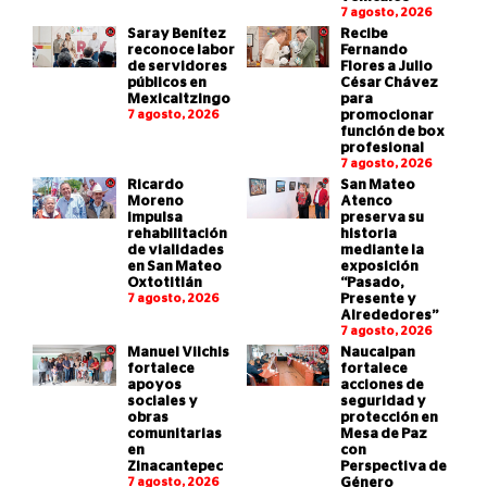
7 agosto, 2026
Saray Benítez
Recibe
reconoce labor
Fernando
de servidores
Flores a Julio
públicos en
César Chávez
Mexicaltzingo
para
7 agosto, 2026
promocionar
función de box
profesional
7 agosto, 2026
Ricardo
San Mateo
Moreno
Atenco
impulsa
preserva su
rehabilitación
historia
de vialidades
mediante la
en San Mateo
exposición
Oxtotitlán
“Pasado,
7 agosto, 2026
Presente y
Alrededores”
7 agosto, 2026
Manuel Vilchis
Naucalpan
fortalece
fortalece
apoyos
acciones de
sociales y
seguridad y
obras
protección en
comunitarias
Mesa de Paz
en
con
Zinacantepec
Perspectiva de
7 agosto, 2026
Género