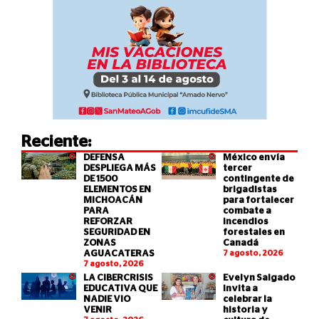
Reciente:
DEFENSA
México envía
DESPLIEGA MÁS
tercer
DE 1500
contingente de
ELEMENTOS EN
brigadistas
MICHOACÁN
para fortalecer
PARA
combate a
REFORZAR
incendios
SEGURIDAD EN
forestales en
ZONAS
Canadá
AGUACATERAS
7 agosto, 2026
7 agosto, 2026
LA CIBERCRISIS
Evelyn Salgado
EDUCATIVA QUE
invita a
NADIE VIO
celebrar la
VENIR
historia y