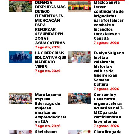
DEFENSA
México envía
DESPLIEGA MÁS
tercer
DE 1500
contingente de
ELEMENTOS EN
brigadistas
MICHOACÁN
para fortalecer
PARA
combate a
REFORZAR
incendios
SEGURIDAD EN
forestales en
ZONAS
Canadá
AGUACATERAS
7 agosto, 2026
7 agosto, 2026
LA CIBERCRISIS
Evelyn Salgado
EDUCATIVA QUE
invita a
NADIE VIO
celebrar la
VENIR
historia y
7 agosto, 2026
cultura de
Guerrero en
Semana
Cultural
7 agosto, 2026
Mara Lezama
Concamin y
impulsa
Canacintra
liderazgo de
urgen acelerar
mujeres
acuerdos del T-
mexicanas
MEC para dar
emprendedoras
certidumbre a
en EUA
inversiones
7 agosto, 2026
7 agosto, 2026
Sheinbaum
Clara Brugada