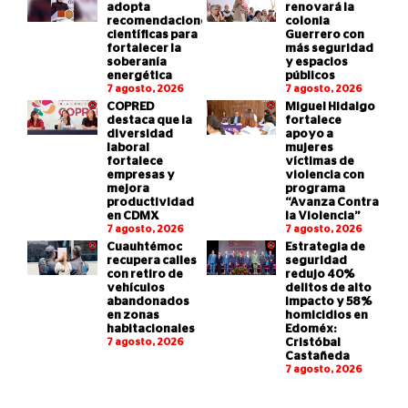
adopta
renovará la
recomendaciones
colonia
científicas para
Guerrero con
fortalecer la
más seguridad
soberanía
y espacios
energética
públicos
7 agosto, 2026
7 agosto, 2026
COPRED
Miguel Hidalgo
destaca que la
fortalece
diversidad
apoyo a
laboral
mujeres
fortalece
víctimas de
empresas y
violencia con
mejora
programa
productividad
“Avanza Contra
en CDMX
la Violencia”
7 agosto, 2026
7 agosto, 2026
Cuauhtémoc
Estrategia de
recupera calles
seguridad
con retiro de
redujo 40%
vehículos
delitos de alto
abandonados
impacto y 58%
en zonas
homicidios en
habitacionales
Edoméx:
7 agosto, 2026
Cristóbal
Castañeda
7 agosto, 2026