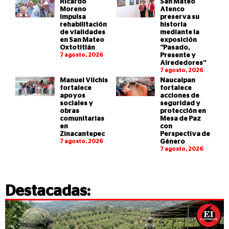
Ricardo
San Mateo
Moreno
Atenco
impulsa
preserva su
rehabilitación
historia
de vialidades
mediante la
en San Mateo
exposición
Oxtotitlán
“Pasado,
7 agosto, 2026
Presente y
Alrededores”
7 agosto, 2026
Manuel Vilchis
Naucalpan
fortalece
fortalece
apoyos
acciones de
sociales y
seguridad y
obras
protección en
comunitarias
Mesa de Paz
en
con
Zinacantepec
Perspectiva de
7 agosto, 2026
Género
7 agosto, 2026
Destacadas: