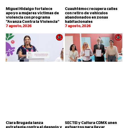
Miguel Hidalgo fortalece
Cuauhtémoc recupera calles
apoyo a mujeres víctimas de
con retiro de vehículos
violencia con programa
abandonados en zonas
“Avanza Contra la Violencia”
habitacionales
7 agosto, 2026
7 agosto, 2026
Clara Brugada lanza
SECTEI y Cultura CDMX unen
estrategia contra el despojo y
esfuerzos para llevar