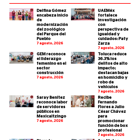
Delfina Gómez
UAEMéx
encabeza inicio
fortalece
de
investigación
modernización
con
del zoológico
perspectiva de
del Parque del
igualdad y
Pueblo
cuidados: Paty
7 agosto, 2026
Zarza
7 agosto, 2026
GEM reconoce
Toluca reduce
el liderazgo
36.3% los
femenino en el
delitos de alto
sector
impacto;
construcción
destacan bajas
7 agosto, 2026
en homicidio y
robo de
vehículos
7 agosto, 2026
Saray Benítez
Recibe
reconoce labor
Fernando
de servidores
Flores a Julio
públicos en
César Chávez
Mexicaltzingo
para
7 agosto, 2026
promocionar
función de box
profesional
7 agosto, 2026