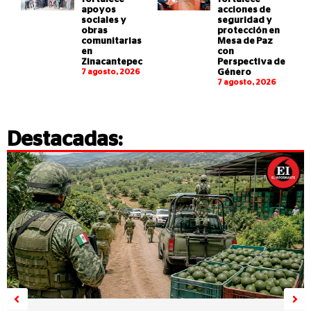
apoyos
acciones de
sociales y
seguridad y
obras
protección en
comunitarias
Mesa de Paz
en
con
Zinacantepec
Perspectiva de
7 agosto, 2026
Género
7 agosto, 2026
Destacadas: