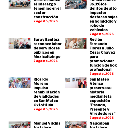
GEM reconoce
Toluca reduce
el liderazgo
36.3% los
femenino en el
delitos de alto
sector
impacto;
construcción
destacan bajas
7 agosto, 2026
en homicidio y
robo de
vehículos
7 agosto, 2026
Saray Benítez
Recibe
reconoce labor
Fernando
de servidores
Flores a Julio
públicos en
César Chávez
Mexicaltzingo
para
7 agosto, 2026
promocionar
función de box
profesional
7 agosto, 2026
Ricardo
San Mateo
Moreno
Atenco
impulsa
preserva su
rehabilitación
historia
de vialidades
mediante la
en San Mateo
exposición
Oxtotitlán
“Pasado,
7 agosto, 2026
Presente y
Alrededores”
7 agosto, 2026
Manuel Vilchis
Naucalpan
fortalece
fortalece