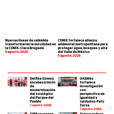
Nuevas líneas de cablebús
CDMX fortalece alianza
transformarán la movilidad en
ambiental metropolitana para
la CDMX: Clara Brugada
proteger agua, bosques y aire
5 agosto, 2026
del Valle de México
5 agosto, 2026
Delfina Gómez
UAEMéx
encabeza inicio
fortalece
de
investigación
modernización
con
del zoológico
perspectiva de
del Parque del
igualdad y
Pueblo
cuidados: Paty
7 agosto, 2026
Zarza
7 agosto, 2026