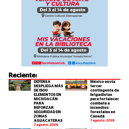
Reciente:
DEFENSA
México envía
DESPLIEGA MÁS
tercer
DE 1500
contingente de
ELEMENTOS EN
brigadistas
MICHOACÁN
para fortalecer
PARA
combate a
REFORZAR
incendios
SEGURIDAD EN
forestales en
ZONAS
Canadá
AGUACATERAS
7 agosto, 2026
7 agosto, 2026