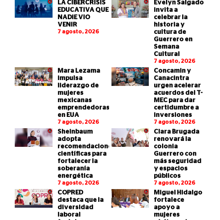
LA CIBERCRISIS
Evelyn Salgado
EDUCATIVA QUE
invita a
NADIE VIO
celebrar la
VENIR
historia y
7 agosto, 2026
cultura de
Guerrero en
Semana
Cultural
7 agosto, 2026
Mara Lezama
Concamin y
impulsa
Canacintra
liderazgo de
urgen acelerar
mujeres
acuerdos del T-
mexicanas
MEC para dar
emprendedoras
certidumbre a
en EUA
inversiones
7 agosto, 2026
7 agosto, 2026
Sheinbaum
Clara Brugada
adopta
renovará la
recomendaciones
colonia
científicas para
Guerrero con
fortalecer la
más seguridad
soberanía
y espacios
energética
públicos
7 agosto, 2026
7 agosto, 2026
COPRED
Miguel Hidalgo
destaca que la
fortalece
diversidad
apoyo a
laboral
mujeres