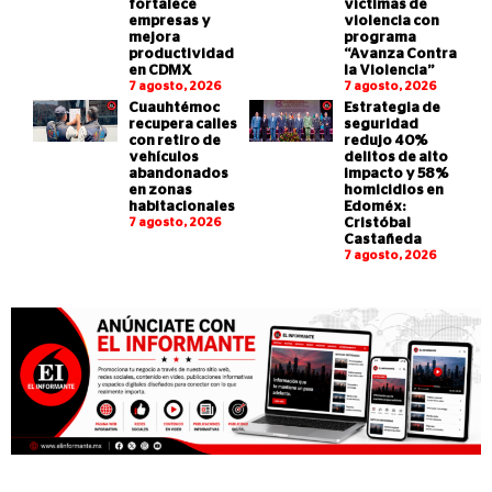
fortalece
víctimas de
empresas y
violencia con
mejora
programa
productividad
“Avanza Contra
en CDMX
la Violencia”
7 agosto, 2026
7 agosto, 2026
Cuauhtémoc
Estrategia de
recupera calles
seguridad
con retiro de
redujo 40%
vehículos
delitos de alto
abandonados
impacto y 58%
en zonas
homicidios en
habitacionales
Edoméx:
7 agosto, 2026
Cristóbal
Castañeda
7 agosto, 2026